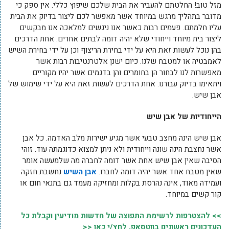
מזל טוב! החלטתם להעביר את הבית שלכם שיפוץ כללי. אין ספק כי
מדובר בתהליך מרגש במיוחד אשר מאפשר לכם ליצור בדיוק את הבית
עליו חלמתם. פעמים רבות כאשר אנו ניגשים למלאכה אנו מבקשים
ליצור בית מיוחד וייחודי שלא יהיה דומה לבתים אחרים. אחת הדרכים
בהן נוכל לעשות זאת היא על ידי בחירת הריצוף וכן על ידי בחירת השיש
לאמבטיה או למטבח שלנו. כיום ישנן אלטרנטיבות רבות אשר
מאפשרות לנו לבחור הן בחומרים והן בדגמים אשר יהיו מקוריים
ויתאימו בדיוק עבורנו. אחת הדרכים לעשות זאת היא על ידי שימוש של
אבן שיש.
הייחודיות של אבן שיש
אבן שיש הינה מחצב טבעי אשר מגיע ישירות מלב האדמה. כל אבן
אשר נחצבת הינה שונה וייחודית ולא ניתן למצוא כדוגמתה עוד. זוהי
הסיבה שאין אבן שיש אחת אשר דומה לחברה מה שלמעשה אומר
שאין מטבח אחד אשר יהיה דומה לחברו.
אבן השיש
נחשבת חזקה
ועמידה מאוד, אינה נהרסת בקלות ומחזיקה מעמד גם בתנאי חום או
קור קשים במיוחד.
>> להצטרפות לרשימת התפוצה של חדשות מודיעין וקבלת כל
העדכונים ראשונים בווטסאפ, לחץ/י כאן <<