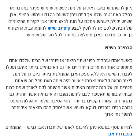
ניתן להשתמש באבן זאת הן על מנת לעשות שימוש פנימי במטבח או
בחלל האמבטיה שלנו אך כיום ניתן לעשות בה גם שימוש חיצוני. אבן
השיש יכולה לשמש אתכם על מנת לבצע חיפוי אבן לקירות החיצוניים
של הבית שלכם או לחלופין לבצע
קופינג שיש
לחומת הבית החיצונית.
כך או כך מדובר באבן מומלצת במיוחד לכל סוג של שימוש.
הבחירה בשיש
כאשר אתם עומדים בפני שינוי חיצוני או פנימי של הבית שלכם אתם
מחפשים אחר החומרים הייחודיים אך גם האיכותיים ביותר איתם תוכלו
לעבוד. השיש היא ללא ספק האבן המומלצת ביותר כיום הן על מנת
ליצור מראה קלאסי ואסתטי אשר יהיה שונה מעט מכל מה שאתם
מכירים והן על מנת ליהנות מאיכות אשר תישמר לכם לאורך שנים רבות.
הבחירה בשיש תאפשר לכם ליהנות מעבודה איכותית אשר תחזיק גם
בתנאי מזג האוויר הקשים במיוחד. זוהי הסיבה שלמרות העלות המעט
גבוהה רבים בוחרים דווקא בשיש אשר יספק להם תוצאות איכותיות
למשך זמן ארוך.
למידע נוסף בנושא ניתן להיכנס לאתר של חברת אבן גביש – המומחים
בעבודות אבן
.