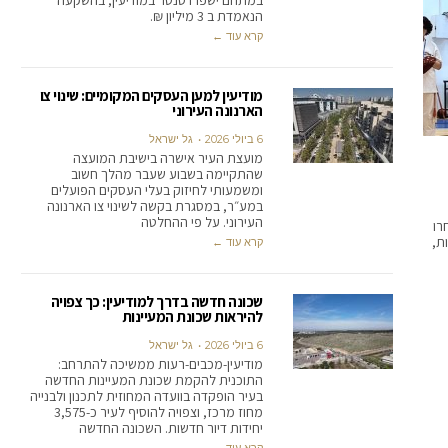
במתחם ישפרו סנטר במודיעין, בהשקעה
הנאמדת ב 3 מיליון ₪.
קרא עוד ←
מודיעין למען העסקים המקומיים: שינוי צו
הארנונה העירוני
6 ביולי 2026
גל ישראל
מועצת העיר אישרה בישיבת המועצה
שהתקיימה בשבוע שעבר מהלך חשוב
ומשמעותי לחיזוק בעלי העסקים הפועלים
במע״ר, במסגרת בקשה לשינוי צו הארנונה
העירוני. על פי ההחלטה
התחרו
ת,
קרא עוד ←
שכונה חדשה בדרך למודיעין: כך צפויה
להיראות שכונת המעיינות
6 ביולי 2026
גל ישראל
מודיעין-מכבים-רעות ממשיכה להתרחב:
התוכנית להקמת שכונת המעיינות החדשה
בעיר הופקדה בוועדה המחוזית לתכנון ולבנייה
מחוז מרכז, וצפויה להוסיף לעיר כ-3,575
יחידות דיור חדשות. השכונה החדשה