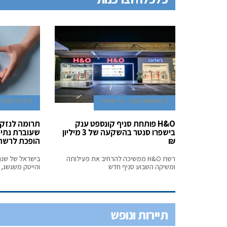
5 באוגוסט 2026
גל ישראל
21 ביולי 2026
H&O פותחת סניף קונספט ענק
תרומה לנזקק
בישפרו סנטר בהשקעה של 3 מיליון
שעוברת נתינ
₪
הופכת לרשת 
רשת H&O ממשיכה להרחיב את פעילותה
ומשיקה השבוע סניף חדש
והייטק משגשג, 
תיירות ונופש