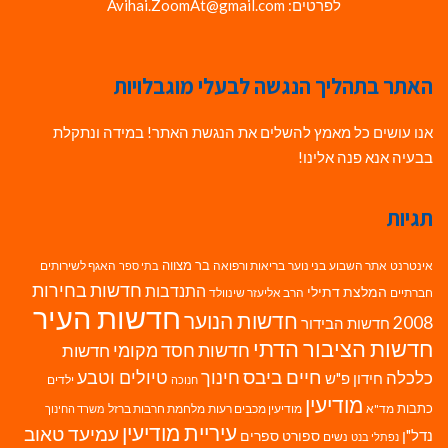
לפרטים: Avihai.ZoomAt@gmail.com
האתר בתהליך הנגשה לבעלי מוגבלויות
אנו עושים כל מאמץ להשלים את הנגשת האתר! במידה ונתקלת
בבעיה אנא פנה אלינו!
תגיות
בר מצווה
אינטרנט
אתר השבוע
בני נוער
בריאות ורפואה
האגף לשירותים
בתי ספר
חדשות בחירות
התנדבות
המלצת דתילי
חברתיים
הרב אליעזר שינוולד
חדשות העיר
חדשות הנוער
2008
חדשות הבידור
חדשות הציבור הדתי
חדשות חסד מקומי
חדשות
חיים ביבס
טיולים וטבע
כלכלה
חינוך
חידון פ"ש
ילדים
חנוכה
מודיעין
כתבות
מד"א
מודיעין מכבים רעות
מלחמת חרבות ברזל
משרד החינוך
עיריית מודיעין
עמיעד טאוב
נדל"ן
ספורט
ספרים
נשים
נפתלי בנט