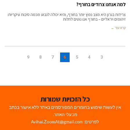
למה אנחנו צרודים בחורף?
צרידות בגרון היא מצב נפוץ יותר בחורף, והיא יכולה לנבוע מכמה סיבות עיקריות:
זיהומים ויראליים – בחורף אנו נוטים לחלות
קרא עוד ←
9
8
7
6
5
4
3
כל הזכויות שמורות
אין לעשות שימוש בחומרים המפורסמים באתר ללא אישור בכתב
מבעלי האתר.
לפרטים: Avihai.ZoomAt@gmail.com