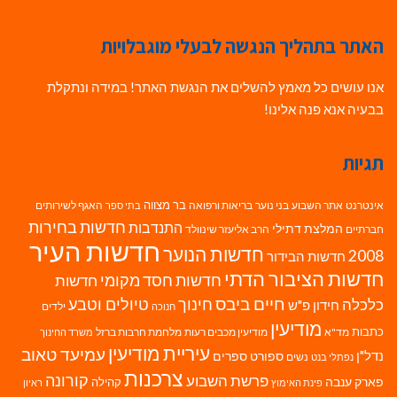
האתר בתהליך הנגשה לבעלי מוגבלויות
אנו עושים כל מאמץ להשלים את הנגשת האתר! במידה ונתקלת
בבעיה אנא פנה אלינו!
תגיות
בר מצווה
אינטרנט
אתר השבוע
בני נוער
בריאות ורפואה
האגף לשירותים
בתי ספר
חדשות בחירות
התנדבות
המלצת דתילי
חברתיים
הרב אליעזר שינוולד
חדשות העיר
חדשות הנוער
2008
חדשות הבידור
חדשות הציבור הדתי
חדשות חסד מקומי
חדשות
חיים ביבס
טיולים וטבע
כלכלה
חינוך
חידון פ"ש
ילדים
חנוכה
מודיעין
כתבות
מד"א
מודיעין מכבים רעות
מלחמת חרבות ברזל
משרד החינוך
עיריית מודיעין
עמיעד טאוב
נדל"ן
ספורט
ספרים
נשים
נפתלי בנט
צרכנות
פרשת השבוע
קורונה
פארק ענבה
קהילה
פינת האימוץ
ראיון