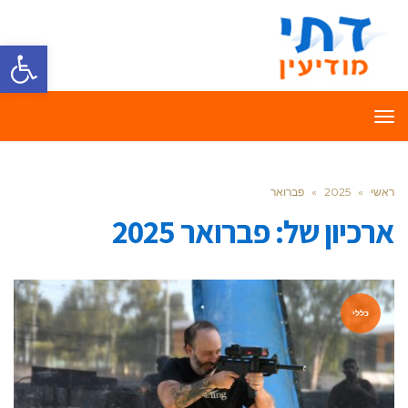
פתח סרגל
תפריט
ראשי
»
2025
»
פברואר
ארכיון של:
פברואר 2025
כללי