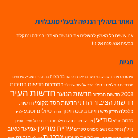
האתר בתהליך הנגשה לבעלי מוגבלויות
אנו עושים כל מאמץ להשלים את הנגשת האתר! במידה ונתקלת
בבעיה אנא פנה אלינו!
תגיות
בר מצווה
אינטרנט
אתר השבוע
בני נוער
בריאות ורפואה
האגף לשירותים
בתי ספר
חדשות בחירות
התנדבות
המלצת דתילי
חברתיים
הרב אליעזר שינוולד
חדשות העיר
חדשות הנוער
2008
חדשות הבידור
חדשות הציבור הדתי
חדשות חסד מקומי
חדשות
חיים ביבס
טיולים וטבע
כלכלה
חינוך
חידון פ"ש
ילדים
חנוכה
מודיעין
כתבות
מד"א
מודיעין מכבים רעות
מלחמת חרבות ברזל
משרד החינוך
עיריית מודיעין
עמיעד טאוב
נדל"ן
ספורט
ספרים
נשים
נפתלי בנט
צרכנות
פרשת השבוע
קורונה
פארק ענבה
קהילה