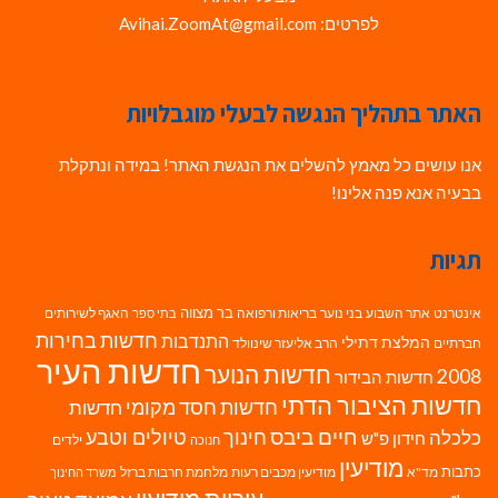
לפרטים: Avihai.ZoomAt@gmail.com
האתר בתהליך הנגשה לבעלי מוגבלויות
אנו עושים כל מאמץ להשלים את הנגשת האתר! במידה ונתקלת
בבעיה אנא פנה אלינו!
תגיות
בר מצווה
אינטרנט
אתר השבוע
בני נוער
בריאות ורפואה
האגף לשירותים
בתי ספר
חדשות בחירות
התנדבות
המלצת דתילי
חברתיים
הרב אליעזר שינוולד
חדשות העיר
חדשות הנוער
2008
חדשות הבידור
חדשות הציבור הדתי
חדשות חסד מקומי
חדשות
חיים ביבס
טיולים וטבע
כלכלה
חינוך
חידון פ"ש
ילדים
חנוכה
מודיעין
כתבות
מד"א
מודיעין מכבים רעות
מלחמת חרבות ברזל
משרד החינוך