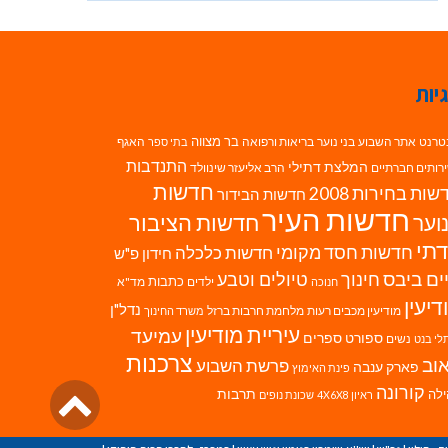
יות
בר מצווה
טרנט
אתר השבוע
בני נוער
בריאות ורפואה
האגף
בתי ספר
התנדבות
המלצת דתילי
רותים חברתיים
הרב אליעזר שינוולד
חדשות
ות בחירות 2008
חדשות הבידור
חדשות העיר
חדשות הציבור
וער
תי
חדשות חסד מקומי
חדשות כלכלה
חידון פ"ש
ים ביבס
טיולים וטבע
חינוך
כתבות
ילדים
מד"א
חנוכה
דיעין
נדל"ן
מודיעין מכבים רעות
מלחמת חרבות ברזל
משרד החינוך
עיריית מודיעין
עמיעד
ספורט
ספרים
נשים
לי בנט
צרכנות
וב
פרשת השבוע
פארק ענבה
פינת האימוץ
גליל
קורונה
לה
תרבות
ראיון 4X6X8
שכונת נופים
לרא