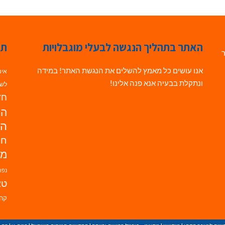
האתר בתהליך הנגשה לבעלי מוגבלויות
תג
ר
אנו עושים כל מאמץ להשלים את הנגשת האתר! במידה
אינ
ונתקלת בבעיה אנא פנה אלינו!
לשי
חדש
הנ
הד
חי
מו
נפת
טא
קהי