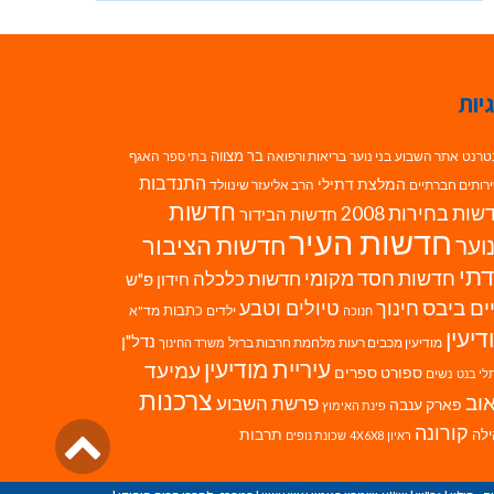
יות
בר מצווה
טרנט
אתר השבוע
בני נוער
בריאות ורפואה
האגף
בתי ספר
התנדבות
המלצת דתילי
רותים חברתיים
הרב אליעזר שינוולד
חדשות
ות בחירות 2008
חדשות הבידור
חדשות העיר
חדשות הציבור
וער
תי
חדשות חסד מקומי
חדשות כלכלה
חידון פ"ש
ים ביבס
טיולים וטבע
חינוך
כתבות
ילדים
מד"א
חנוכה
דיעין
נדל"ן
מודיעין מכבים רעות
מלחמת חרבות ברזל
משרד החינוך
עיריית מודיעין
עמיעד
ספורט
ספרים
נשים
לי בנט
צרכנות
וב
פרשת השבוע
פארק ענבה
פינת האימוץ
גליל
קורונה
לה
תרבות
ראיון 4X6X8
שכונת נופים
לרא