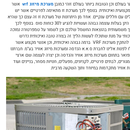
 בעולם וכן הטובות ביותר בעולם זוהי כמובן
מערכת מיזוג
vrf
אשר
קצועית ואיכותית. בנוסף לכך מערכת זו מתאימה לפרטיים אשר יש
ים עם חללים ענקיים. אחד מן היתרונות של מערכת זו זה עצם כך שהיא
מספקת מערכות קירור חזקות במיוחד אשר הינן בעלות עוצמה גבוהה ועשויות להגיע ל30 כוחות סוס. בנוסף לכך
ך משמעותית בהוצאות החשמל שלכם וכן לשמור על טמפרטורה נמוכה
כותי על מנת שתוכלו לעשות הליך זה בצורה טובה ואיכותית נדרש
שימוש באנשי מקצוע מיומנים אשר יודעים להתקין מערכות VRF ברמה גבוהה ואיכותית, וכן אנשי מקצוע אשר
פנות אלינו לחברת ס.א.א הנדסה ומערכות מיזוג אוויר בע"מ. חברתנו
מה מוניטין מפואר בתחום מערכות מיזוג אוויר והנדסה וכן יצרה לעצמה שם ארצי
גורים, לבתים פרטיים, לקניונים, מפעלים, חנויות מסחר, בניינים ועוד
ת אוויר מתקדמות במיוחד ותוך השקעה מרבית.