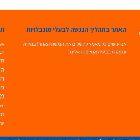
האתר בתהליך הנגשה לבעלי מוגבלויות
תג
ר
אנו עושים כל מאמץ להשלים את הנגשת האתר! במידה
אינ
ונתקלת בבעיה אנא פנה אלינו!
לשי
חדש
הנ
הד
חי
מו
נפת
טא
קהי