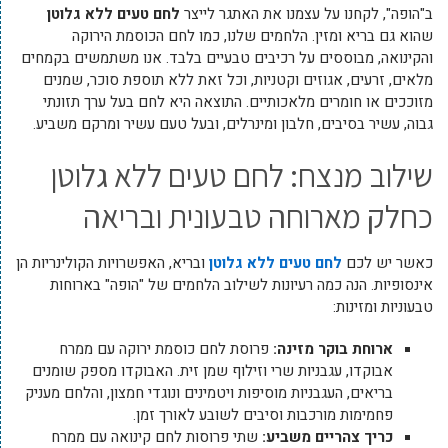
ב"הופה", לקחנו על עצמנו את האתגר לייצר
לחם טעים ללא גלוטן
שהוא גם בריא ומזין. הלחמים שלנו, כמו לחם הכוסמת הירוקה
והקינואה, מבוססים על רכיבים טבעיים בלבד. אנו משתמשים בקמחים
מלאים, זרעים, אגוזים וקטניות, וכל זאת ללא תוספת סוכר, שמנים
מזוככים או חומרים מלאכותיים. התוצאה היא לחם בעל ערך תזונתי
גבוה, עשיר בסיבים, חלבון ומינרלים, ובעל טעם עשיר ומרקם משביע.
שילוב מנצח: לחם טעים ללא גלוטן
כחלק מארוחה טבעונית ובריאה
כאשר יש לכם
לחם טעים ללא גלוטן
ובריא, האפשרויות הקולינריות הן
אינסופיות. הנה כמה רעיונות לשילוב הלחמים של "הופה" בארוחות
טבעוניות ומזינות:
ארוחת בוקר מזינה:
פרוסת לחם כוסמת ירוקה עם ממרח
אבוקדו, עגבניות שרי וזילוף שמן זית. האבוקדו מספק שומנים
בריאים, העגבניות מוסיפות ויטמינים ונוגדי חמצון, והלחם מעניק
פחמימות מורכבות וסיבים לשובע לאורך זמן.
כריך צהריים משביע:
שתי פרוסות לחם קינואה עם ממרח