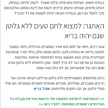
בבסיס פשוט: העדפת מזון מלא ובלתי מעובד. ירקות, פירות, קטניות,
דגנים מלאים, אגוזים וזרעים צריכים להוות את ליבת התזונה שלכם.ומה
לגבי לחם? גם כאן, הבחירה הנכונה יכולה לעשות את כל ההבדל.
האתגר: למצוא לחם טעים ללא גלוטן
שגם יהיה בריא
עבור רבים, ויתור על לחם הוא אחד האתגרים הגדולים ביותר במעבר
לתזונה בריאה או נטולת גלוטן. הלחם מהווה חלק בלתי נפרד מהתרבות
הקולינרית שלנו, והוא משמש בסיס לאינספור ארוחות. החדשות
הטובות הן שכיום כבר לא צריך לוותר. שוק הלחמים ללא גלוטן מציע
מגוון רחב של אפשרויות, אך לא כולן נוצרו שוות.
רבים מהלחמים התעשייתיים ללא גלוטן מכילים רשימה ארוכה של
רכיבים מעובדים, עמילנים, סוכרים מוספים וחומרים משמרים. הם אולי
נטולי גלוטן, אך הם רחוקים מלהיחשב
אוכל בריא
.
>> להצטרפות לרשימת התפוצה של חדשות מודיעין וקבלת כל
העדכונים ראשונים בווטסאפ, לחץ/י כאן <<