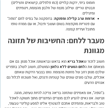
חומוס ביתי, ירקות קלויים (כמו פלפלים, קישואים וחצילים)
ונבטים טריים. שילוב מנצח של חלבון מהצומח, ויטמינים
ומינרלים.
ארוחת ערב קלילה ומפנקת:
ברוסקטה על בסיס לחם "הופה"
עם פטריות מוקפצות בשום ועשבי תיבול, או עם ממרח טופו
מתובל ועירית קצוצה.
מעבר ללחם: החשיבות של תזונה
מגוונת
חשוב לזכור ש
אוכל בריא
הוא בראש ובראשונה אוכל מגוון. גם אם
מצאתם את ה
לחם הטעים ללא גלוטן
המושלם, חשוב לשלב בתפריט
שלכם מגוון רחב של מזונות מהצומח. גוונו בצבעי הירקות שאתם
אוכלים, שלבו סוגים שונים של קטניות ודגנים, ואל תשכחו לכלול גם
אגוזים וזרעים.
ב"הופה", אנו מאמינים שתזונה בריאה צריכה להיות טעימה, מהנה
ונגישה. אנו גאים להציע לכם מוצרים המיוצרים מתוך תשוקה לאוכל
טוב ולבריאות, ומזמינים אתכם להצטרף אלינו למסע קולינרי טבעוני,