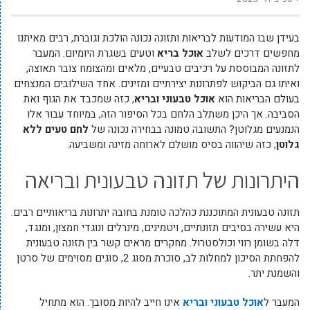
בעידן שבו המודעות לבריאות ותזונה נכונה הולכת וגוברת, רבים מאיתנו
מחפשים דרכים לשלב
אוכל בריא
וטעים בשגרת היומיום. המעבר
לתזונה המבוססת על רכיבים טבעיים, מלאים ומהצומח צובר תאוצה,
ואיתו גם הביקוש לפתרונות יצירתיים ומזינים. אחד השילובים המנצחים
בעולם הבריאות הוא
אוכל טבעוני ובריא
, כזה שמכבד את הגוף ואת
הסביבה. אך היכן משתלב הלחם בכל הסיפור הזה, במיוחד עבור אלו
הנמנעים מגלוטן? התשובה טמונה בבחירה נכונה של
לחם טעים ללא
גלוטן
, כזה שיהווה בסיס מושלם לארוחה מזינה ומשביעה.
היתרונות של תזונה טבעונית ובריאה
תזונה טבעונית המתוכננת כהלכה טומנת בחובה יתרונות בריאותיים רבים.
היא עשירה בסיבים תזונתיים, ויטמינים, מינרלים ונוגדי חמצון, ומנגד,
דלה בשומן רווי וכולסטרול. מחקרים מראים קשר בין תזונה טבעונית
להפחתת הסיכון למחלות לב, סוכרת מסוג 2, סוגים מסוימים של סרטן
והשמנת יתר.
המעבר ל
אוכל טבעוני ובריא
אינו חייב להיות מסובך. הוא מתחיל