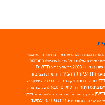
יות
בר מצווה
טרנט
אתר השבוע
בני נוער
בריאות ורפואה
האגף
בתי ספר
התנדבות
המלצת דתילי
רותים חברתיים
הרב אליעזר שינוולד
חדשות
ות בחירות 2008
חדשות הבידור
חדשות העיר
חדשות הציבור
וער
תי
חדשות חסד מקומי
חדשות כלכלה
חידון פ"ש
ים ביבס
טיולים וטבע
חינוך
כתבות
ילדים
מד"א
חנוכה
דיעין
נדל"ן
מודיעין מכבים רעות
מלחמת חרבות ברזל
משרד החינוך
עיריית מודיעין
עמיעד
ספורט
ספרים
נשים
לי בנט