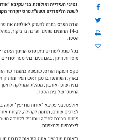
נציגי העירייה ואולפנת בני עקיבא "אור
לשנת הלימודים תשע"ז.פרס יוקרתי מקום ראשון מתוך 14 מו
ועדת הפרס בחרה להעניק לאולפנה את פרס 
ב-14 תחומים שונים, וערכה בו ביקור, במ
הספר.
מוסדות חינוך, בהם גנים, בתי ספר יסודיים
טקס הענקת הפרס, שנעשה במעמד שר החינוך
בארץ. השתתפו בו סגן ראש העיר ומחזיק תיק
בתיה שוכן-אורבוך, מנהלת המחלקה לחינוך ע
החינוכי של בית הספר.
אולפנת בני עקיבא "אורות מודיעין" זכתה ב
לצרכים שונים, תרומה לקהילה, לקיחת אחרי
פיתוח סביבת למידה שתוביל ללמידה משמעו
ליצירתיות ולמצוינות.