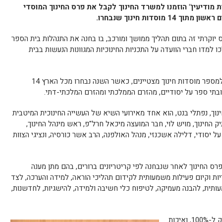
ות מודיעין" הוזמנו למשרד החינוך לקבל את פרס החינוך המוסדי
סדות חינוך שנבחרו.
יוקרתי זה בתום תהליך ממושך ומורכב, בו בחנה את התנהלות בית הספר
הלכו למדו חברי הוועדה על התכניות החינוכיות המגוונות הנעשות בבית
בכל שנת לימודים ניתן פרס החינוך הארצי למספר מוסדות חינוך מצטיינים, כאשר השנה נבחרו מכל הארץ 14
 ובתי ספר על יסודיים, מהזרם הממלכתי ומהזרם המלכתי-דתי.
, נפתלי בנט, הוא אחד מאירועי השיא של העשייה החינוכית המיטבית
 החינוך, מויש לוי, חבר המועצה מיכאל חרל"פ, ראש מינהל החינוך,
ל יסודי, דלילה אשכנזי, מנהל האולפנה, הרב אשר כורסיה, ונציגי הצוות
פרס החינוך לאחר שנבחנה לפי קריטריונים ברורים, בהם מתן מענה
ות וקיום פעילות משמעותית לקידום תהליכי הוראה, למידה והערכה, לצד
תית, להבנה מעמיקה, לטיפוח כלי חשיבה ולמידה, להישגיות, לחדשנות,
ב"אורות מודיעין" אחוז הזכאות לבגרות נושק ל-100%, ואיכות