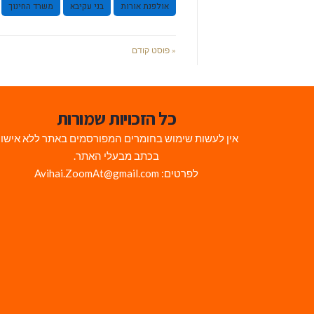
אולפנת אורות
בני עקיבא
משרד החינוך
« פוסט קודם
כל הזכויות שמורות
אין לעשות שימוש בחומרים המפורסמים באתר ללא אישו
בכתב מבעלי האתר.
לפרטים: Avihai.ZoomAt@gmail.com