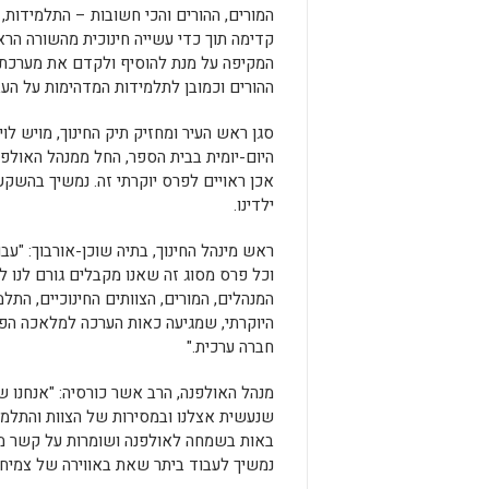
המורים, ההורים והכי חשובות – התלמידות,
קדימה תוך כדי עשייה חינוכית מהשורה הרא
המקיפה על מנת להוסיף ולקדם את מערכת החי
ההורים וכמובן לתלמידות המדהימות על העב
סגן ראש העיר ומחזיק תיק החינוך, מויש לוי
היום-יומית בבית הספר, החל ממנהל האולפנה
אכן ראויים לפרס יוקרתי זה. נמשיך בהשקעה
ילדינו.
ראש מינהל החינוך, בתיה שוכן-אורבוך: "עב
וכל פרס מסוג זה שאנו מקבלים גורם לנו 
המנהלים, המורים, הצוותים החינוכיים, התל
היוקרתי, שמגיעה כאות הערכה למלאכה הפד
חברה ערכית."
מנהל האולפנה, הרב אשר כורסיה: "אנחנו 
שנעשית אצלנו ובמסירות של הצוות והתלמי
באות בשמחה לאולפנה ושומרות על קשר מצוין
נמשיך לעבוד ביתר שאת באווירה של צמיחה 