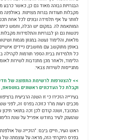
הבגרויות גבוהה מאוד גם כן, כאשר כרבע 
מקבלות תעודות בגרות מצוינות. באולפנה מא
לוותר על אף תלמידה ובונים לכל אחת תכנ
המותאמת לה. במקום יש הכלה, וחמש כיתות
ניגשות גם הן לבגרויות והתלמידות מקבלות 
מלאות, והלימוד נעשה במגוון מגמות ושיט
באופן מתוקשב עם מחשבים ניידים אישיים 
כל תלמידות בבית הספר תורמות לקהילה 
הלימוד, ולאחר מכן מתנדבות לשירות לאומ
מתגייסות לשירות צבאי.
>> להצטרפות לרשימת התפוצה של חדשו
וקבלת כל העדכונים ראשונים בווטסאפ, 
בעירייה הזכירו כי זו השנה הרביעית ברציפו
מכבים רעות מו"ר כזוכה בפרס זה, לפני שנתי
המכובד, ושנה קודם לכן זכה בתואר תיכון עי
שהוענק לעיר בחודש אפריל על שנת הלימוד
ראש העיר, חיים ביבס: "הזכייה של אולפנת
בפרס היוקרתי הזה, מראה על עוצמתה של מע