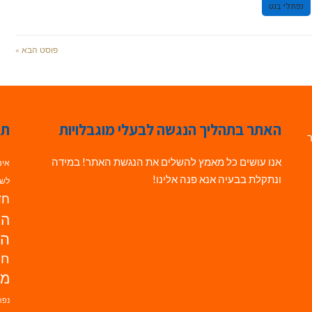
נפתלי בנט
פוסט הבא »
האתר בתהליך הנגשה לבעלי מוגבלויות
תג
ר
אנו עושים כל מאמץ להשלים את הנגשת האתר! במידה
אינ
ונתקלת בבעיה אנא פנה אלינו!
לשי
חדש
הנ
הד
חי
מו
נפת