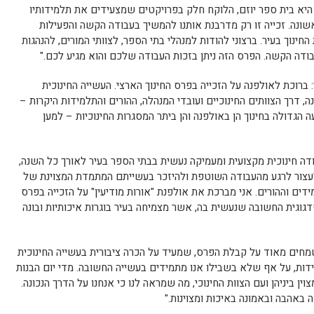
 היא בית ספר יוזם, הלוקח חלק בפרויקטים שמצעידים את תלמידותיו
שונה. זכייה זו רק מדרבנת אותנו להמשיך בעבודה הקשה והפעילות
נוך בעיר. ברצוני להודות למנהלי בתי הספר, לצוותי המורים, להנהגות
ודה הקשה. הפרס הזה ניתן בזכות העבודה שלכם והוא מגיע לכם."
: ברוכת לאולפנה על הזכייה בפרס החינוך הארצי. העשייה החינוכית
, דרך הצוותים החינוכיים ועובדי המנהלה, ההורים והתלמידות היקרות –
 הגדולה בחינוך הן באולפנה והן ביתר המסגרות החינוכיות – למען
ודה חינוכית מקצועית ומעמיקה נעשית בבתי הספר בעיר לאורך כל השנה,
לעצור לרגע מהעבודה השוטפת ולהיזכר בעשייתם המתמדת המצוינת של
מידים וההורים. אני מברכת את אולפנת "אורות מודיעין" על הזכייה בפרס
גוגית החשובה שנעשית בה, אשר מצמיחה בעיר בוגרות איכותיות ובונה
שמחים מאוד על קבלת הפרס, שמעיד על הכרה ציבורית בעשייה החינוכית
דות, על אף שלא בשבילו אנו מתמידים בעשייה החשובה. מדי יום הבנות
 ביניהן ועם הצוות החינוכי, מה שמראה לנו כי אנחנו על הדרך הנכונה.
באהבה ובאמונה באיכות ומצוינות."