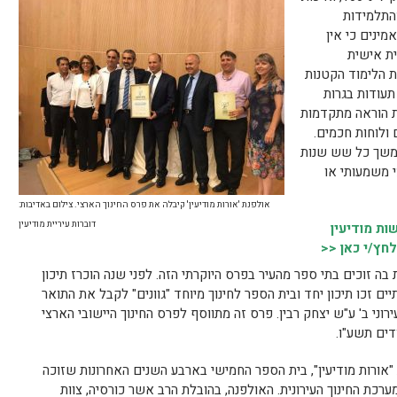
מהתלמידות
מינים כי אין
ית אישית
 הלימוד הקטנות
תעודות בגרות
ות הוראה מתקדמות
ולוחות חכמים.
במשך כל שש שנות
י משמעותי או
אולפנת 'אורות מודיעין' קיבלה את פרס החינוך הארצי. צילום באדיבות:
דוברות עיריית מודיעין
ת מודיעין
לחץ/י כאן <<
ת בה זוכים בתי ספר מהעיר בפרס היוקרתי הזה. לפני שנה הוכרז תיכון
ים זכו תיכון יחד ובית הספר לחינוך מיוחד "גוונים" לקבל את התואר
רוני ב' ע"ש יצחק רבין. פרס זה מתווסף לפרס החינוך היישובי הארצי
ים תשע"ו.
 "אורות מודיעין", בית הספר החמישי בארבע השנים האחרונות שזוכה
רכת החינוך העירונית. האולפנה, בהובלת הרב אשר כורסיה, צוות