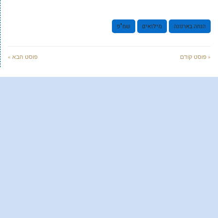
הנחה בארנונה
מילואים
שמ"פ
« פוסט קודם
פוסט הבא »