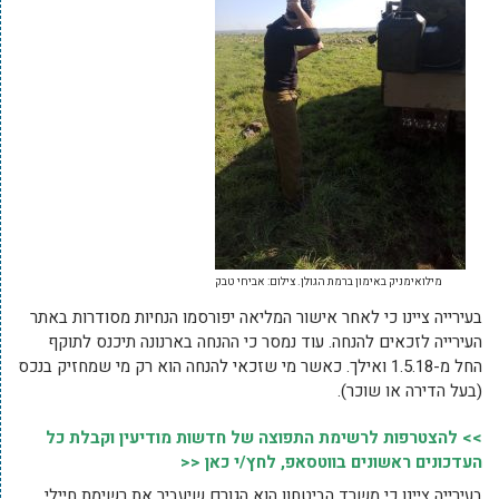
מילואימניק באימון ברמת הגולן. צילום: אביחי טבק
בעירייה ציינו כי לאחר אישור המליאה יפורסמו הנחיות מסודרות באתר
העירייה לזכאים להנחה. עוד נמסר כי ההנחה בארנונה תיכנס לתוקף
החל מ-1.5.18 ואילך. כאשר מי שזכאי להנחה הוא רק מי שמחזיק בנכס
(בעל הדירה או שוכר).
>> להצטרפות לרשימת התפוצה של חדשות מודיעין וקבלת כל
העדכונים ראשונים בווטסאפ, לחץ/י כאן <<
בעירייה ציינו כי משרד הביטחון הוא הגורם שיעביר את רשימת חיילי