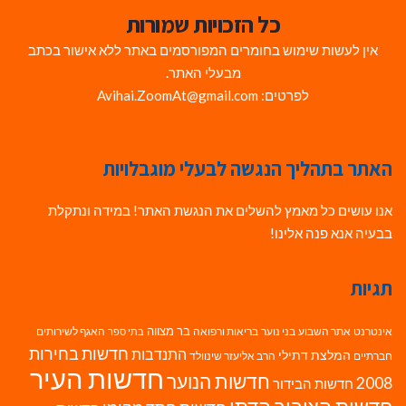
כל הזכויות שמורות
אין לעשות שימוש בחומרים המפורסמים באתר ללא אישור בכתב
מבעלי האתר.
לפרטים: Avihai.ZoomAt@gmail.com
האתר בתהליך הנגשה לבעלי מוגבלויות
אנו עושים כל מאמץ להשלים את הנגשת האתר! במידה ונתקלת
בבעיה אנא פנה אלינו!
תגיות
בר מצווה
אינטרנט
אתר השבוע
בני נוער
בריאות ורפואה
האגף לשירותים
בתי ספר
חדשות בחירות
התנדבות
המלצת דתילי
חברתיים
הרב אליעזר שינוולד
חדשות העיר
חדשות הנוער
2008
חדשות הבידור