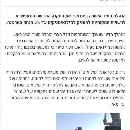
הנהלת העיר אישרה ביום שני את התקנה החדשה המאפשרת
לרשויות המקומיות להעניק למילואימניקים עד 5% הנחה בארנונה.
במהלך הדיון שנערך בהשתתפות כלל חברי הנהלת העיר, הציג ראש
העיר, חיים ביבס את ההצעה להענקת ההנחה לתושבים המוגדרים
כ"משרת מילואים פעיל". ראש העיר סיפר כי למעשה בכובעו כיו"ר מרכז
השלטון המקומי פעל בשיתוף סגן שר הביטחון בהעלאת נושא ההקלות
לארנונה למשרתי המילואים.
כידוע, לפי אתר "מילואים" ההגדרה של משרת מילואים פעיל הינה חייל
מילואים ששירת לפחות 20 ימי שמ"פ מצטברים לפחות, בתקופה של
שלוש שנים רצופות או חלק מהן. או לחלופין חייל מילואים, שטרם
מלאו לו 3 שנים לשחרורו וביצע 14 ימי שמ"פ בתקופה של שנה או
שנתיים צמודות אחת לשנייה. כאשר התקופה המזכה היא שנה ממאי
ועד מאי.