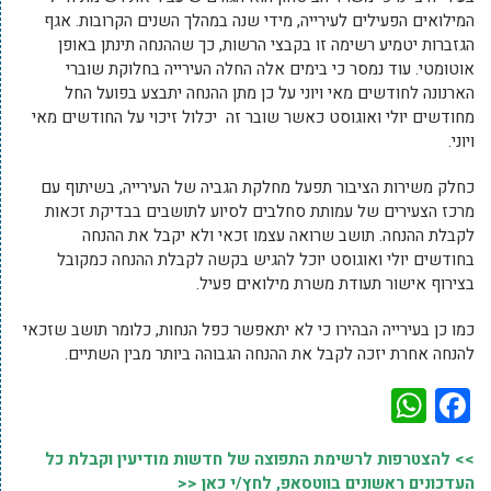
המילואים הפעילים לעירייה, מידי שנה במהלך השנים הקרובות. אגף
הגזברות יטמיע רשימה זו בקבצי הרשות, כך שההנחה תינתן באופן
אוטומטי. עוד נמסר כי בימים אלה החלה העירייה בחלוקת שוברי
הארנונה לחודשים מאי ויוני על כן מתן ההנחה יתבצע בפועל החל
מחודשים יולי ואוגוסט כאשר שובר זה יכלול זיכוי על החודשים מאי
ויוני.
כחלק משירות הציבור תפעל מחלקת הגביה של העירייה, בשיתוף עם
מרכז הצעירים של עמותת סחלבים לסיוע לתושבים בבדיקת זכאות
לקבלת ההנחה. תושב שרואה עצמו זכאי ולא יקבל את ההנחה
בחודשים יולי ואוגוסט יוכל להגיש בקשה לקבלת ההנחה כמקובל
בצירוף אישור תעודת משרת מילואים פעיל.
כמו כן בעירייה הבהירו כי לא יתאפשר כפל הנחות, כלומר תושב שזכאי
להנחה אחרת יזכה לקבל את ההנחה הגבוהה ביותר מבין השתיים.
WhatsApp
Facebook
>> להצטרפות לרשימת התפוצה של חדשות מודיעין וקבלת כל
העדכונים ראשונים בווטסאפ, לחץ/י כאן <<