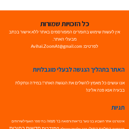
כל הזכויות שמורות
אין לעשות שימוש בחומרים המפורסמים באתר ללא אישור בכתב
מבעלי האתר.
לפרטים: Avihai.ZoomAt@gmail.com
האתר בתהליך הנגשה לבעלי מוגבלויות
אנו עושים כל מאמץ להשלים את הנגשת האתר! במידה ונתקלת
בבעיה אנא פנה אלינו!
תגיות
בר מצווה
אינטרנט
אתר השבוע
בני נוער
בריאות ורפואה
האגף לשירותים
בתי ספר
חדשות בחירות
התנדבות
המלצת דתילי
חברתיים
הרב אליעזר שינוולד