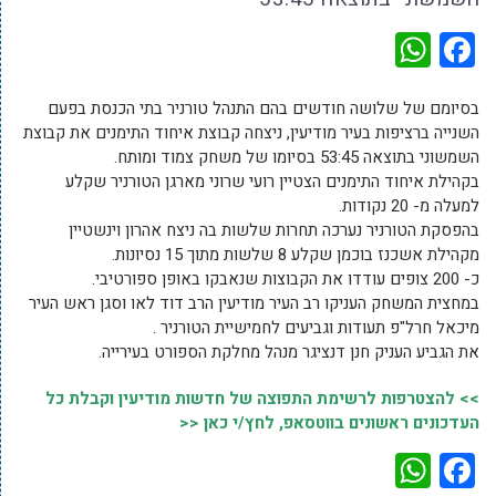
WhatsApp
Facebook
בסיומם של שלושה חודשים בהם התנהל טורניר בתי הכנסת בפעם
השנייה ברציפות בעיר מודיעין, ניצחה קבוצת איחוד התימנים את קבוצת
השמשוני בתוצאה 53:45 בסיומו של משחק צמוד ומותח.
בקהילת איחוד התימנים הצטיין רועי שרוני מארגן הטורניר שקלע
למעלה מ- 20 נקודות.
בהפסקת הטורניר נערכה תחרות שלשות בה ניצח אהרון וינשטיין
מקהילת אשכנז בוכמן שקלע 8 שלשות מתוך 15 נסיונות.
כ- 200 צופים עודדו את הקבוצות שנאבקו באופן ספורטיבי.
במחצית המשחק העניקו רב העיר מודיעין הרב דוד לאו וסגן ראש העיר
מיכאל חרל"פ תעודות וגביעים לחמישיית הטורניר .
את הגביע העניק חנן דנציגר מנהל מחלקת הספורט בעירייה.
>> להצטרפות לרשימת התפוצה של חדשות מודיעין וקבלת כל
העדכונים ראשונים בווטסאפ, לחץ/י כאן <<
WhatsApp
Facebook