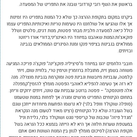
בראשון את השף רובי קורדובי שבנה את התפריט של המסעדה.
ביקרנו במקום בתקופת ההרצה כך שלא כל המנות בתפריט היו זמינות
אך אלו שהגיעו אל שולחננו היו טעימות טריות ואיכותיות.התפריט עצמו
כולל כיאה למסעדה חלבית מבחר פסטות, מנות דגים, סלטים ושלל
פוקאצ'ות.המנות שאהבנו במיוחד היו האינצ'יני,כדורי אורז ריזוטו
ממולאים בגבינות בציפוי פנקו ומנת הסיגרים הממולאים בגבינה
ובזיתים.
חובבי הלחמים יהנו במיוחד מ"סיציליה פוקצ‘ינה" פוקצ'ה פריכה המגיעה
משוחה בשמן זית, מתובלת ברוזמרין וטימין טרי, בלווית שום, זיתי
קלמטה, עגבניות מיובשות וגבינת פטה ומוקרמת בגבינת מוצרלה. מנה
לא רזה אך טעימה להפליא.לאוהבי הפסטה מומלץ להזמין"קמפנלה
אלה פוטנסקה" – פסטה ברוטב עגבניות עם טונה, זיתים ירוקים וריחן.
בתחום הקינוחים התפריט מרשים ומגרה אך לפחות במנות שטעמנו
(סופלה שוקולד ווופל בלגי) לא נרשמו הפתעות מיוחדות ייתכן שגם
בשל העובדה שלא כל הקינוחים (רצינו מאוד לטעום מנה הנקראת
"מגדל פיזה" שכבות של קריספי נוגט ושוקולד בלגי, גלידת וניל
במעטפת שערות חלווה אך היא לא הייתה בנמצא ככל הנראה בשל
תקופת ההרצה).לסיכום מומלץ לגוון בין המנות השונות ואם אתם