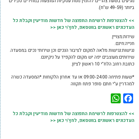
מגיעים בשעת צהריים להזמין מנות עסקיות המוצעות במחירים סבירים
ביותר (49-59 ש"ח).
>> להצטרפות לרשימת התפוצה של חדשות מודיעין וקבלת כל
העדכונים ראשונים בווטסאפ, לחץ/י כאן <<
שירות:מצויין.
חנייה:חינם.
נגישות:נגישות מלאה למקום לציבור הנכים וכן שירותי נכים במסעדה.
שירותים:מעוצבים יפה יש מקום להקפיד על ניקיונם.
כתובת רחוב הלח"י 10 ראשון לציון.
*שעות פתיחה 09:00-24:00 או עד אחרון הלקוחות *המסעדה כשרה
למהדרין ע"י חתם סופר פתח תקווה
WhatsApp
Facebook
>> להצטרפות לרשימת התפוצה של חדשות מודיעין וקבלת כל
העדכונים ראשונים בווטסאפ, לחץ/י כאן <<