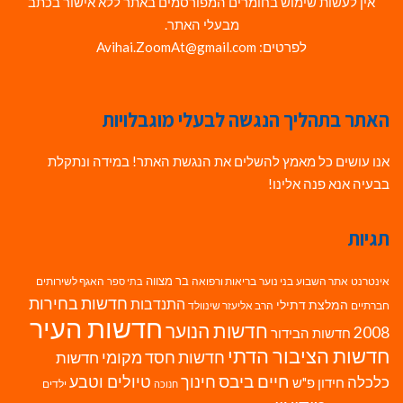
אין לעשות שימוש בחומרים המפורסמים באתר ללא אישור בכתב
מבעלי האתר.
לפרטים: Avihai.ZoomAt@gmail.com
האתר בתהליך הנגשה לבעלי מוגבלויות
אנו עושים כל מאמץ להשלים את הנגשת האתר! במידה ונתקלת
בבעיה אנא פנה אלינו!
תגיות
בר מצווה
אינטרנט
אתר השבוע
בני נוער
בריאות ורפואה
האגף לשירותים
בתי ספר
חדשות בחירות
התנדבות
המלצת דתילי
חברתיים
הרב אליעזר שינוולד
חדשות העיר
חדשות הנוער
2008
חדשות הבידור
חדשות הציבור הדתי
חדשות חסד מקומי
חדשות
חיים ביבס
טיולים וטבע
כלכלה
חינוך
חידון פ"ש
ילדים
חנוכה