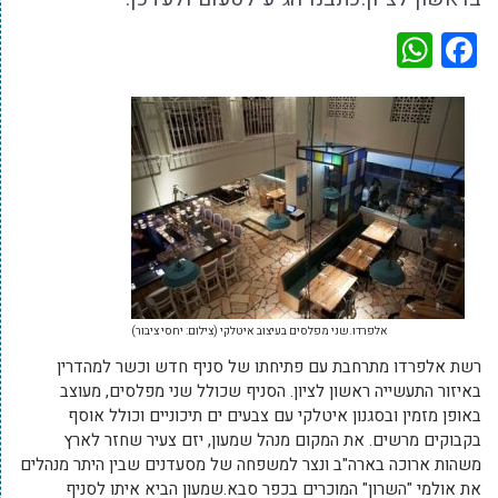
WhatsApp
Facebook
אלפרדו.שני מפלסים בעיצוב איטלקי (צילום: יחסי ציבור)
רשת אלפרדו מתרחבת עם פתיחתו של סניף חדש וכשר למהדרין
באיזור התעשייה ראשון לציון. הסניף שכולל שני מפלסים, מעוצב
באופן מזמין ובסגנון איטלקי עם צבעים ים תיכוניים וכולל אוסף
בקבוקים מרשים. את המקום מנהל שמעון, יזם צעיר שחזר לארץ
משהות ארוכה בארה"ב ונצר למשפחה של מסעדנים שבין היתר מנהלים
את אולמי "השרון" המוכרים בכפר סבא.שמעון הביא איתו לסניף