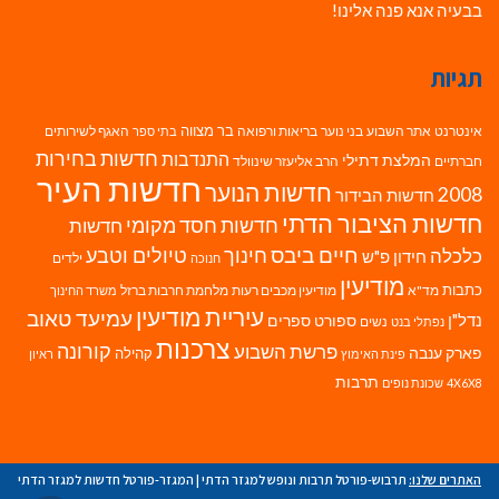
בבעיה אנא פנה אלינו!
תגיות
בר מצווה
אינטרנט
אתר השבוע
בני נוער
בריאות ורפואה
האגף לשירותים
בתי ספר
חדשות בחירות
התנדבות
המלצת דתילי
חברתיים
הרב אליעזר שינוולד
חדשות העיר
חדשות הנוער
2008
חדשות הבידור
חדשות הציבור הדתי
חדשות חסד מקומי
חדשות
חיים ביבס
טיולים וטבע
כלכלה
חינוך
חידון פ"ש
ילדים
חנוכה
מודיעין
כתבות
מד"א
מודיעין מכבים רעות
מלחמת חרבות ברזל
משרד החינוך
עיריית מודיעין
עמיעד טאוב
נדל"ן
ספורט
ספרים
נשים
נפתלי בנט
צרכנות
פרשת השבוע
קורונה
פארק ענבה
קהילה
פינת האימוץ
ראיון
תרבות
4X6X8
שכונת נופים
האתרים שלנו:
תרבוש-פורטל תרבות ונופש למגזר הדתי
|
המגזר-פורטל חדשות למגזר הדתי