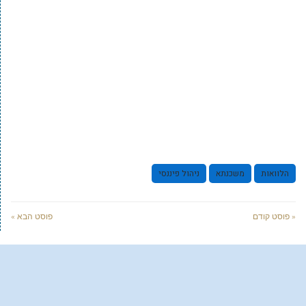
הלוואות
משכנתא
ניהול פיננסי
« פוסט קודם
פוסט הבא »