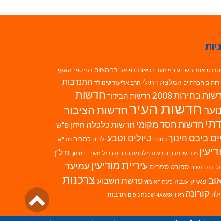
יות
בר מצווה
טרנט
אתר השבוע
בני נוער
בריאות ורפואה
האגף
בתי ספר
התנדבות
המלצת דתילי
רותים חברתיים
הרב אליעזר שינוולד
חדשות
ות בחירות 2008
חדשות הבידור
חדשות העיר
חדשות הציבור
וער
תי
חדשות חסד מקומי
חדשות כלכלה
חידון פ"ש
ים ביבס
טיולים וטבע
חינוך
כתבות
ילדים
מד"א
חנוכה
דיעין
נדל"ן
מודיעין מכבים רעות
מלחמת חרבות ברזל
משרד החינוך
עיריית מודיעין
עמיעד
ספורט
ספרים
נשים
לי בנט
צרכנות
וב
פרשת השבוע
פארק ענבה
פינת האימוץ
גליל
קורונה
לה
תרבות
ראיון 4X6X8
שכונת נופים
לרא