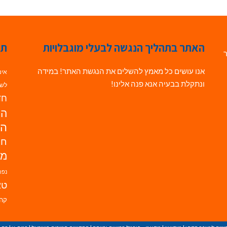
האתר בתהליך הנגשה לבעלי מוגבלויות
תג
ר
אנו עושים כל מאמץ להשלים את הנגשת האתר! במידה
אינ
ונתקלת בבעיה אנא פנה אלינו!
לשי
חדש
הנ
הד
חי
מו
נפת
טא
קהי