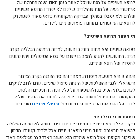
לרופא השיניים על מנת שיוכל לאתר בזמן האם ישנה התחלה של
איזושהי בעיה. על מנת שהילדים שלכם לא יפחדו מרופא השיניים
שלהם ולא יסבלו במהלך הבדיקה התקופתית כדאי מאוד לפנות רק
לרופאים המתמחים בתחום רפואת שיניים לילדים.
מי מפחד מרופא השיניים?
רפואת שיניים היא תחום מורכב וחשוב, למרות הרתיעה הכללית בקרב
רבים, החוששים להגיע למצב בו יישבו על כסא הטיפולים ויהיו נתונים
לחסדיו של רופא שיניים.
הנחה זו היא מוטעית מיסודה, מאחר והחוסר ההבנה בקרב הציבור
הישראלי, לגבי ההשלכות של הזנחת טיפול שיניים, גורם לרוב לנזקים,
לעתים בלתי הפיכים, ולהשפעות על כלל הפה , החניכיים והלסת,
במקומות בהם טיפול פשוט אחד יכול היה לפתור את הבעיה, שלא
לדבר על ההוצאות הכספיות הכרוכות של
טיפולי שיניים
מורכבים.
רפואת שיניים ילדים:
ביקור אצל רופא השיניים נתפס פעמים רבים כחוויה לא נעימה העלולה
להשאיר טראומה ופחד מפני רופאי שיניים אצל ילדים קטנים. מכיוון
שביקור תקופתי אצל רופא שיניים הוא חשוב מאוד כבר מגילאים מאוד