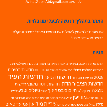
לפרטים: Avihai.ZoomAt@gmail.com
האתר בתהליך הנגשה לבעלי מוגבלויות
אנו עושים כל מאמץ להשלים את הנגשת האתר! במידה ונתקלת
בבעיה אנא פנה אלינו!
תגיות
בר מצווה
אינטרנט
אתר השבוע
בני נוער
בריאות ורפואה
האגף לשירותים
בתי ספר
חדשות בחירות
התנדבות
המלצת דתילי
חברתיים
הרב אליעזר שינוולד
חדשות העיר
חדשות הנוער
2008
חדשות הבידור
חדשות הציבור הדתי
חדשות חסד מקומי
חדשות
חיים ביבס
טיולים וטבע
כלכלה
חינוך
חידון פ"ש
ילדים
חנוכה
מודיעין
כתבות
מד"א
מודיעין מכבים רעות
מלחמת חרבות ברזל
משרד החינוך
עיריית מודיעין
עמיעד טאוב
נדל"ן
ספורט
ספרים
נשים
נפתלי בנט