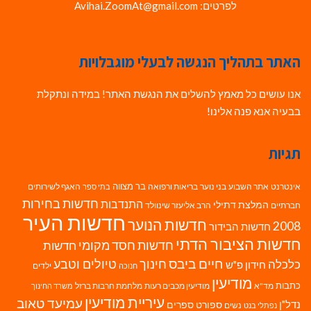
לפרטים: Avihai.ZoomAt@gmail.com
האתר בתהליך הנגשה לבעלי מוגבלויות
אנו עושים כל מאמץ להשלים את הנגשת האתר! במידה ונתקלת
בבעיה אנא פנה אלינו!
תגיות
בר מצווה
אינטרנט
אתר השבוע
בני נוער
בריאות ורפואה
האגף לשירותים
בתי ספר
חדשות בחירות
התנדבות
המלצת דתילי
חברתיים
הרב אליעזר שינוולד
חדשות העיר
חדשות הנוער
2008
חדשות הבידור
חדשות הציבור הדתי
חדשות חסד מקומי
חדשות
חיים ביבס
טיולים וטבע
כלכלה
חינוך
חידון פ"ש
ילדים
חנוכה
מודיעין
כתבות
מד"א
מודיעין מכבים רעות
מלחמת חרבות ברזל
משרד החינוך
עיריית מודיעין
עמיעד טאוב
נדל"ן
ספורט
ספרים
נשים
נפתלי בנט