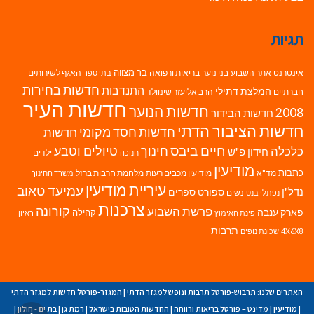
תגיות
בר מצווה
אינטרנט
אתר השבוע
בני נוער
בריאות ורפואה
האגף לשירותים
בתי ספר
חדשות בחירות
התנדבות
המלצת דתילי
חברתיים
הרב אליעזר שינוולד
חדשות העיר
חדשות הנוער
2008
חדשות הבידור
חדשות הציבור הדתי
חדשות חסד מקומי
חדשות
חיים ביבס
טיולים וטבע
כלכלה
חינוך
חידון פ"ש
ילדים
חנוכה
מודיעין
כתבות
מד"א
מודיעין מכבים רעות
מלחמת חרבות ברזל
משרד החינוך
עיריית מודיעין
עמיעד טאוב
נדל"ן
ספורט
ספרים
נשים
נפתלי בנט
צרכנות
פרשת השבוע
קורונה
פארק ענבה
קהילה
פינת האימוץ
ראיון
תרבות
4X6X8
שכונת נופים
האתרים שלנו:
תרבוש-פורטל תרבות ונופש למגזר הדתי
|
המגזר-פורטל חדשות למגזר הדתי
|
מודיעין
|
מדינט – פורטל בריאות ורווחה
|
החדשות הטובות בישראל
|
רמת גן
|
בת ים - חולון
|