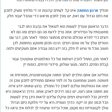
זמן ותעזור להבטיח שהזיכרונות שלך נלכדו בצורה שאתה רוצה.
תהליך
ארגון החתונה
אינו קל. לעתים קרובות זה די מלחיץ ומעיק לתכנן
את היום הגדול. עם זאת, יש צורך לתכנן מראש כדי שהכל יעבור חלק.
הדבר הראשון שצריך לעשות הוא לשאול את בן/בת הזוג לגבי
מחשבותיו על הסידורים. אתה צריך לדעת מה הם רוצים ומה הם לא
רוצים כדי לוודא שכולם מרוצים מהתוצר הסופי. לאחר מכן, דבר עם
ההורים שלך על מה שהם רוצים. הרבה תכנון מושקע בחתונות, לכן
חשוב שכל מי שיש לו חלק בזה ידע כמה עבודה אתם משקיעים ולמה.
לאחר מכן, התחל להכין רשימות של כל האלמנטים שתצטרך עבור
קבלת הפנים; כלומר, מצעי שולחן, סידורי פרחים, כוסות יין
החליטו אם אתם הולכים לערוך חתונה אקסטרווגנטית, מסורתית או
פשוטה. חשוב שתחשבו על זה לפני שאתם מתחילים לתכנן שכן זה
ינחה את ההחלטות שלכם לאורך כל התהליך. ברגע שאתה יודע איזה
סוג חתונה אתה רוצה, יש כמה דרכים לארגן אותה. הדרך הראשונה היא
לפירוק הכל לחודשים וימים שיקלו עליכם לראות היכן צריך לעשות
הכל וכמה זמן זה ייקח. הדרך השנייה היא על ידי חלוקת היום הגדול
שלך לקטגוריות כמו מקום, אוכל ובידור שיעזרו לך לגלות איך נראה כל