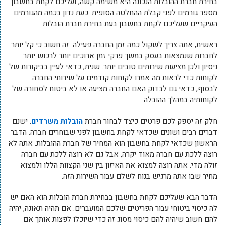
בחירת חברת ההובלות הנכונה היא משימה קשה, ועליכם לקחת בחשבון
מספר גורמים לפני קבלת ההחלטה הסופית. כעת נדון בכמה מהגורמים
העיקריים שעליכם לקחת בחשבון בעת בחירת חברת הובלות.
ראשית, אתה צריך לשקול כמה זמן החברה פעילה. זה חשוב כי קל יותר
לחברות שנמצאות בעסק במשך פרקי זמן ארוכים יותר לרכוש יותר
ניסיון ולכן מציעות שירותים טובים יותר. שנית, כדאי לעיין בביקורות של
לקוחות כדי לראות מה אמרו לקוחות קודמים על שירותי החברה.
לבסוף, כדאי גם לבדוק האם החברה מציעה או לא ביטוח לסחורה של
לקוחותיה במהלך ההובלה.
חלק זה יספק לכם פרטים כיצד לבחור חברת
הובלות משרדים
. ישנם
דברים רבים ושונים שכדאי לקחת בחשבון לפני שבוחרים חברה. הדבר
הראשון שכדאי לקחת בחשבון הוא המחיר של חברת ההובלות. אתה לא
רוצה ללכת עם חברה מאוד יקרה, אבל גם לא רוצה ללכת עם חברה
זולה מדי. אתה רוצה למצוא את האיזון בין שני הקצוות הללו ולמצוא
מחיר שבו אתה מרגיש בנוח לשלם עבור השירות הזה.
הדבר הבא שעליכם לקחת בחשבון בבחירת חברת הובלות הוא האם יש
לה כיסוי ביטוחי עבור הפריטים שלכם המועברים. אם תהיה תאונה, יהיה
להם חשוב שיהיה להם כיסוי מסוג זה כדי שיוכלו לפצות אותך אם