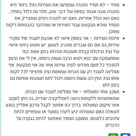
מחיר – לא תמיד החברה שמציעה את השירות הזול ביותר היא
החברה שבה אבחר בסופו של דבר. שוב, תלוי מה כלול במחיר,
האם הוא כולל אחריות, האם יש לחברה ניסיון שמצדיק את
המחיר שהיא מבקשת עבור השירות או שמדובר בהבטחות ריקות
מתוכן.
איכות השירות – אני באופן אישי לא אוהבת לעבוד מול מוקדי
שירות, גם אם הם עובדים מסביב לשעון. יש משהו ביחס אישי
של נציג וביכולת קבלת תשובות מהירות בזמן אמת. כמי
שמתעסקת עם יבוא ויצוא הרבה שעות ביממה, אין לי את הרצון
להסביר כל פעם מחדש לנציג שירות אחר מה אני מבקשת. אני
ממליצה לעבוד רק עם חברות שממנות נציג ספציפי לכל לקוח.
אותו נציג זמין רוב שעות היממה ויכול לתת תשובות אמינות גם
בזמן לחץ.
מעקב אחר המשלוח – אני ממליצה לעבוד עם חברות
שמאפשרות ללקוחות גישה לאפליקציה יעודית, בה ניתן לעקוב
אחר מיקום המשלוח. בדרך הזו אפשר לקבל עדכון אונליין בנוגע
לשאלה האם המשלוח יגיע ליעדו במועד או שצפויים להיות
עיכובים כלשהם. המעקב הצמוד מאפשר להיות בבקרה על
הדברים.