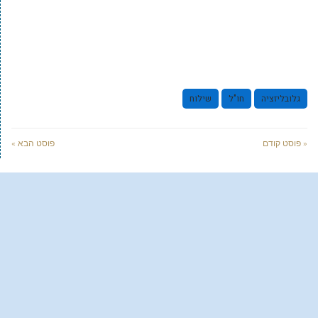
גלובליזציה
חו"ל
שילוח
« פוסט קודם
פוסט הבא »