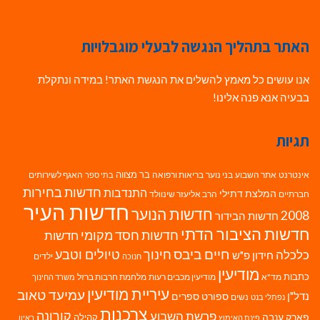
האתר בתהליך הנגשה לבעלי מוגבלויות
אנו עושים כל מאמץ להשלים את הנגשת האתר! במידה ונתקלת
בבעיה אנא פנה אלינו!
תגיות
בר מצווה
אינטרנט
אתר השבוע
בני נוער
בריאות ורפואה
האגף לשירותים
בתי ספר
חדשות בחירות
התנדבות
המלצת דתילי
חברתיים
הרב אליעזר שינוולד
חדשות העיר
חדשות הנוער
2008
חדשות הבידור
חדשות הציבור הדתי
חדשות חסד מקומי
חדשות
חיים ביבס
טיולים וטבע
כלכלה
חינוך
חידון פ"ש
ילדים
חנוכה
מודיעין
כתבות
מד"א
מודיעין מכבים רעות
מלחמת חרבות ברזל
משרד החינוך
עיריית מודיעין
עמיעד טאוב
נדל"ן
ספורט
ספרים
נשים
נפתלי בנט
צרכנות
פרשת השבוע
קורונה
פארק ענבה
קהילה
פינת האימוץ
ראיון