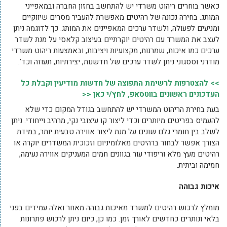
כאשר בוחרים ריהוט משרדי יש להתחשב בחזון החברה ובמאפייני
המותג. בחירה נכונה של רהיטים מאפשרת להעביר מסרים שיווקיים
ומניעים לפעולה, ולשדר ערכים המאפיינים את המותג. כך לדוגמה ניתן
לעצב את המשרד עם רהיטים יוקרתיים בעיצוב קלאסי על מנת לשדר
ערכים כמו איכות, שמרנות, מקצועיות ויציבות, ובאמצעות ריהוט משרדי
מודרני וססגוני ניתן לשדר ערכים של חדשנות, יצירתיות, תעוזה וכד'.
>> להצטרפות לרשימת התפוצה של חדשות מודיעין וקבלת כל
העדכונים ראשונים בווטסאפ, לחץ/י כאן <<
בעת בחירת הריהוט המשרדי יש להתחשב בגודל המקום כדי שלא
להעמיס בפריטים מיותרים וכדי ליצור קו עיצובי נקי, מרהיב וייחודי. ניתן
לשלב בין חומרי גלם שונים על מנת ליצור אווירה טבעית יותר, במידת
הצורך אפשר לבחור ברהיטים מאלומיניום וזכוכית המשדרים יוקרה או
רהיטים מעץ מלא וריפודי עור בגוונים חמים המעניקים אווירה נעימה,
חמימה וביתית.
איכות גבוהה
מומלץ לרכוש רהיטים למשרד מאיכות גבוהה מאחר ואלה עמידים בפני
בלאי ונותרים כחדשים לאורך זמן. כמו כן, כיום ניתן לרכוש פתרונות