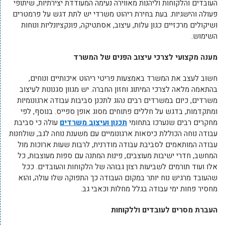
העובדים והלקוחות וליהנות מאווירה נעימה המעודדת יצירתיות, שיתופי
פעולה והישגיות. בעת בחירת ריהוט משרדי יש לתת דגש על פרמטרים
ושיקולים מרכזיים כגון עלות, עיצוב, אסתטיקה, פונקציונליות ונוחות
השימוש.
מענה מקצועי לצרכי עיצוב הפנים של המשרד
חשוב לעצב את המשרד באמצעות פריטי ריהוט איכותיים ונוחים,
בהתאמה מלאה לצרכי המיתוג וחזון החברה. יש מגוון סגנונות לעיצוב
משרדים, כיום במשרדים רבים נהוג לתכנן סביבות עבודה ארגונומיות
ומתקדמות, בדגש על חללים פתוחים מסוג אופן ספייס. בנוסף, לפי
מחקרים רבים שנערכו בתחומי
תכנון ועיצוב משרדים
עולה כי סביבת
עבודה נוחה הכוללת כיסאות ארגונומיים עם משענת נוחה לגב, שולחנות
עבודה המותאמים לסביבת עבודה מודרנית, לרבות שעות ארוכות מול
המחשב, חדרי ישיבות מעוצבים, פינות המתנה עם ספות מעוצבות, כל
אלו ועוד תורמים לשביעות רצון גבוהה של הלקוחות והעובדים. ככל
שהעובד מרגיש נוח יותר במקום העבודה כך התפוקה שלו עולה, והוא
מחסיר פחות ימי עבודה בגלל מחלות וכאבי גב.
העברת מסרים לעובדים וללקוחות