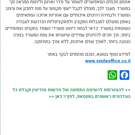
אחסון חכמים המאפשרים לשמור על סדר וארגון וליהנות ממראה נקי
במשרד. מעבר לכך, מומלץ לקבל ייעוץ מקצועי על מנת לתכנן את עיצוב
המשרד ולבחירת רהיטים איכותיים עם אחריות ארוכה המתאימים
באופן מושלם למגבלות התקציב ולפונקציונליות הנדרשת לעבודה
השוטפת במשרד. כדאי לבחור ריהוט משרדי העומד בתקנים המחמירים
ביותר, וכך זוכים לרהיטים עמידים שישרתו את צוות המשרד בצורה
הטובה ביותר, לאורך שנים ארוכות, ללא צורך בתחזוקה.
למידע נוסף בנושא, הנכם מוזמנים לבקר באתר
www.smileoffice.co.il
WhatsApp
Facebook
>> להצטרפות לרשימת התפוצה של חדשות מודיעין וקבלת כל
העדכונים ראשונים בווטסאפ, לחץ/י כאן <<