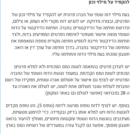
להקפיד על מילוי נכון
בעת מילוי דוח שנתי של חברה פרטית יש להקפיד על מילוי נכון של
הפרטים, ובצורה מדויקת. יש להגיש דוח מקורי ולא העתק או צילום,
ונדרשת חתימה של הדירקטורים בחברה. חתימת הדירקטור על הדוח
השנתי מהווה אישור משפטי לאימות הפרטים המופיעים בדוח, ולצד
חתימת הדירקטור חייבת להופיע חתימה מקורית נוספת המאמתת את
החתימה של הדירקטור בחברה, בדרך חתימה של עורך דין או רואה
חשבון שנכחו בעת מילוי הדוח והחתימה עליו.
יש לעדכן פרטים בהתאמה לשנת המס הנוכחית ולא למלא פרטים
הנכונים לשנת המס הקודמת. במעמד הגשת הדוח השנתי של החברה
הפרטית יש לצרף גם אישור על תשלום אגרה שנתית, תפקידו של רשם
החברות לשלוח שובר תשלום אחת לשנה, יש לשלם את האגרה עד
ה-28 בפברואר (אפשר לשלם גם באתר המקוון).
בנוסף, יש לצרף לדוח טופס מורשה לדווח (טופס 5), זהו טופס מקדים
להגשת הדוח ויש למלא אותו בדיוק ובקפידה. כדי להימנע מטעויות,
מעיכובים בהגשת הדוח השנתי ומקנסות מיותרים, מומלץ להיעזר ברואה
חשבון מוסמך, אפשר גם לקבל עזרה במשרדים של רשויות המס בארץ.