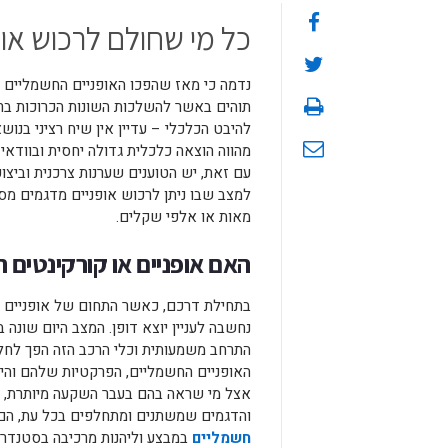
כל מי שחולם לרכוש או
נדמה כי מאז שהפכו האופניים החשמליים ל
תוהים באשר להשלכות השונות הכרוכות בר
להיבט הכלכלי – עדיין אין שיח רציני בנו
מהווה הוצאה כלכלית גדולה יחסית ובוודאי
עם זאת, יש הטוענים שערנות צרכנית וביצו
למצב שבו ניתן לרכוש אופניים מדגמים מס
מאות או אלפי שקלים.
האם אופניים או קורקינטים 
בתחילת דרכם, כאשר התחום של אופניים ש
נחשבה לעניין יוצא דופן. המצב היום שונה 
התרחב משמעותית וכלי הרכב הזה הפך לחלק
האופניים החשמליים, הפרקטיות שלהם והיכו
אצל מי שראה בהם בעבר השקעה מיותרת, או
והדגמים שמשתנים ומתחלפים בכל עת, הם 
חשמליים
במבצע וליהנות מרכיבה בסטנדרט 