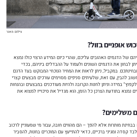
צילום: מאגר
וש אופניים בזול?
ריהם של הדגמים האהובים עליכם, שהרי כיום המידע הרצוי כולו נמצא
תן לבחון את הדגמים השונים ולעמוד על ההבדלים ביניהם, בכדי
מבחינתכם. במקביל, ניתן לראות את המחיר הנוכחי המבוקש בעד הדגם
חשוב להבין, עם זאת, שלעיתים סניפים מסוימים עורכים מבצעים קצרי
פוץ" במידה וניתן לחנות הקרובה ולהיות מעודכנים במבצעים ובהנחות
 נמצא בתודעת הצרכן כל הזמן, הוא מגדיל את סיכוייו למצוא את
ם משלימים?
 בבחינת מותרות אלא להפך – הם מהווים חובה, עבור מי שמעוניין לרכוב
בד קסדה ומגיני ברכיים, כדאי להתייעץ עם המוכרים בחנות, להסביר