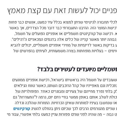
פניים יכול לעשות זאת עם קצת מאמץ
כלי תחבורה לגיטימי שניתן למצוא בכלל עיר כמעט, אנשים כבר פחות
כישת המוצר הזה. ההיבט התעבורתי כבר דובר מכל הצדדים, אך באשר
שא. רכישה של קורקינטים חשמליים או אופניים הפועלים על חשמל,
 גבוהה יותר מאשר קנייה של כלים אלה בדגמים המכאניים ה"רגילים".
ע בדיקות באשר לדינמיות של מחירי אופניים חשמליים, יכולים להביא
וימים – בעלויות מופחתות בצורה משמעותית, לעיתים בהפרשים של
חשמליים מיועדים לעשירים בלבד?
עובדים על חשמל היה בראשיתו בישראל, רכישת אופניים ממונעים
בתכלית וגם מאפייניו של קהל הרוכבים השתנו, כאשר טווח הגילאים
 בלתי נפרד מחייהם של צעירים ומבוגרים כאחד. הפופולריות של
לת לשלב אותם באופן ממשי בחיי היום יום, גרמה ל"התעוררות" גם
 שנחשבו בעיניו למותרות שאינן הכרחיות. התחרות שהלכה וגדלה
שניים מהגורמים הרבים לכך שכיום ניתן בהחלט להשיג
קורקינטים
גבוה – מה שהיה לפני שנים ספורות עניין כמעט בלתי אפשרי, עבור מי