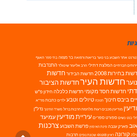
יות
בר מצווה
טרנט
אתר השבוע
בני נוער
בריאות ורפואה
האגף
בתי ספר
התנדבות
המלצת דתילי
רותים חברתיים
הרב אליעזר שינוולד
חדשות
ות בחירות 2008
חדשות הבידור
חדשות העיר
חדשות הציבור
וער
תי
חדשות חסד מקומי
חדשות כלכלה
חידון פ"ש
ים ביבס
טיולים וטבע
חינוך
כתבות
ילדים
מד"א
חנוכה
דיעין
נדל"ן
מודיעין מכבים רעות
מלחמת חרבות ברזל
משרד החינוך
עיריית מודיעין
עמיעד
ספורט
ספרים
נשים
לי בנט
צרכנות
וב
פרשת השבוע
פארק ענבה
פינת האימוץ
קורונה
לה
תרבות
ראיון 4X6X8
שכונת נופים