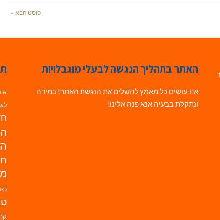
פוסט הבא »
האתר בתהליך הנגשה לבעלי מוגבלויות
תג
ר
אנו עושים כל מאמץ להשלים את הנגשת האתר! במידה
אינ
ונתקלת בבעיה אנא פנה אלינו!
לשי
חדש
הנ
הד
חי
מו
נפת
טא
קהי