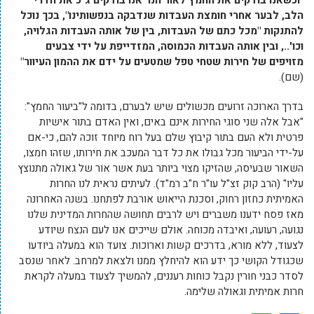
"וכשאנו בודקים את החמץ לאור הנר אנו בודקים ג"כ את חדרי
הלב, לבער אחרי חומצת העבדות שנדבקה בנפשותינו", בכך נוכל
להתנקות "מכל כתם של העבדות, בין של אותה העבדות הגלויה,
וכו'.., ובין אותה העבדות הכמוסה, המזדייפת על ידי צבעים
מזויפים של חירות שטחי טפל שמטעים על ידם את ההמון העיוור"
(שם).
בדרך הארוכה זרועים מכשולים שיש לבערם, בדומה ל"ביעור החמץ":
"אבל אלה שני סוגי החירות אינם באים, ואין האדם בתור אישיות
פרטית ולא העם בתור קיבוץ שלם בעל רוח מיוחד זוכה להם, כי-אם
על-ידי הביעור מכל גבולו את כל דבר המעכב את חירותו, שזהו חמצו,
השאור שבעיסה, שהזיקו מצוי ביותר בעת אשר אור של גאולה מתנוצץ
עליו" (הרב קוק זצ"ל עו"ר ח"ב רמ"ד). לעיתים נראית לנו החרות
האמיתית כחזון רחוק, וסכנת הייאוש אורבת לפתחנו. בשנה האחרונה
מאז פסח ידענו משברים ויש לרבים תחושה שהחרות המדינית שלנו
נגועה, רעועה, ואיבדה מכוחה. אולם שייכים אנו לעם הנצח שיודע
לצעוד, ללא מורא, בדרכים קשות וארוכות. צועד הוא במעלה ביודעו
שכגודל הקושי כך ידע הוא להיחלץ ממנו ולצאת למרחב. לאחר שנסב
לסדר כבני חורין נקבל כוחות רעננים, להמשיך לצעוד במעלה לקראת
חרות אמיתית וגאולה שלימה.