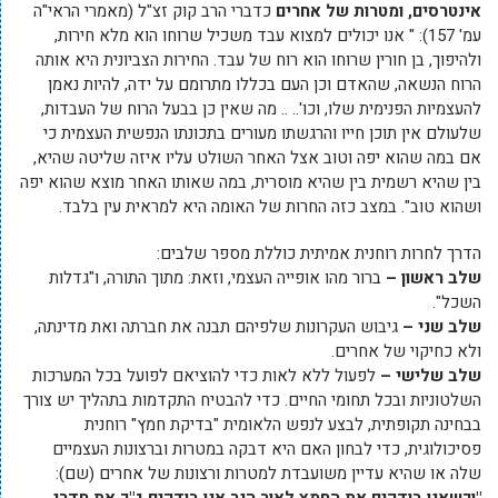
אינטרסים, ומטרות של אחרים
כדברי הרב קוק זצ"ל (מאמרי הראי"ה
עמ' 157): " אנו יכולים למצוא עבד משכיל שרוחו הוא מלא חירות,
ולהיפוך, בן חורין שרוחו הוא רוח של עבד. החירות הצביונית היא אותה
הרוח הנשאה, שהאדם וכן העם בכללו מתרומם על ידה, להיות נאמן
להעצמיות הפנימית שלו, וכו'.. .. מה שאין כן בבעל הרוח של העבדות,
שלעולם אין תוכן חייו והרגשתו מעורים בתכונתו הנפשית העצמית כי
אם במה שהוא יפה וטוב אצל האחר השולט עליו איזה שליטה שהיא,
בין שהיא רשמית בין שהיא מוסרית, במה שאותו האחר מוצא שהוא יפה
ושהוא טוב". במצב כזה החרות של האומה היא למראית עין בלבד.
הדרך לחרות רוחנית אמיתית כוללת מספר שלבים:
שלב ראשון –
ברור מהו אופייה העצמי, וזאת: מתוך התורה, ו"גדלות
השכל".
שלב שני –
גיבוש העקרונות שלפיהם תבנה את חברתה ואת מדינתה,
ולא כחיקוי של אחרים.
שלב שלישי –
לפעול ללא לאות כדי להוציאם לפועל בכל המערכות
השלטוניות ובכל תחומי החיים. כדי להבטיח התקדמות בתהליך יש צורך
בבחינה תקופתית, לבצע לנפש הלאומית "בדיקת חמץ" רוחנית
פסיכולוגית, כדי לבחון האם היא דבקה במטרות וברצונות העצמיים
שלה או שהיא עדיין משועבדת למטרות ורצונות של אחרים (שם):