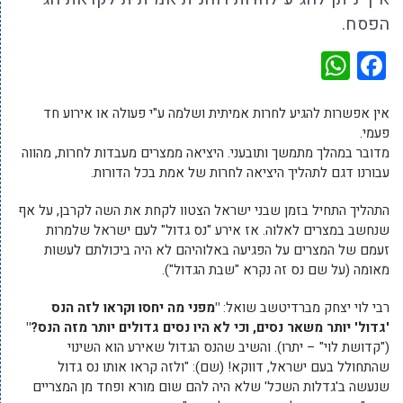
הפסח.
WhatsApp
Facebook
אין אפשרות להגיע לחרות אמיתית ושלמה ע"י פעולה או אירוע חד
פעמי.
מדובר במהלך מתמשך ותובעני. היציאה ממצרים מעבדות לחרות, מהווה
עבורנו דגם לתהליך היציאה לחרות של אמת בכל הדורות.
התהליך התחיל בזמן שבני ישראל הצטוו לקחת את השה לקרבן, על אף
שנחשב במצרים לאלוה. אז אירע "נס גדול" לעם ישראל שלמרות
זעמם של המצרים על הפגיעה באלוהיהם לא היה ביכולתם לעשות
מאומה (על שם נס זה נקרא "שבת הגדול").
רבי לוי יצחק מברדיטשב שואל:
"מפני מה יחסו וקראו לזה הנס
'גדול' יותר משאר נסים, וכי לא היו נסים גדולים יותר מזה הנס?"
("קדושת לוי" – יתרו). והשיב שהנס הגדול שאירע הוא השינוי
שהתחולל בעם ישראל, דווקא! (שם): "ולזה קראו אותו נס גדול
שנעשה ב'גדלות השכל' שלא היה להם שום מורא ופחד מן המצריים