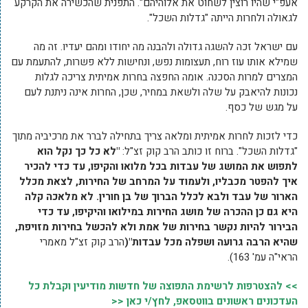
אעפ"י שהיו רוצין לשחוט את אלוהיהם". התפנית שהכשירה את הקרקע
לגאולה ולחרות הייתה "גדלות השכל".
עם ישראל זכה להשגה גדולה ולהבנה מה יחודו ומהם יעדיו. זה מה
שמילא אותו עוז רוח, תעצומות נפש, ונחישות ללא פשרות, להתעמת עם
המצרים למרות הסכנה. אומה החפצה בחרות אמיתית צריכה לגלות
נכונות להיאבק על שלה ולשאת במחיר, שכן, החרות אינה ניתנת לעם
על מגש של כסף.
כדי לזכות לחרות אמיתית ומלאה צריך בתחילה לברר את מרכיביה מתוך
"גדלות השכל". ברוח זו כותב הרב קוק זצ"ל:
"לא כל כך נקל הוא
לתפוש את המושג של עבדות בכל מלואו והקיפו, עד כדי להכיר
איך להפטר מכבליו, ולעמוד על המרחב של החירות, לצאת מכלל
הארור של עבד ולבא לכלל הברוך של בן חורין. לא מלאכה קלה
היא גם כן ההכרה של מושג החירות במילואו והיקיפו, עד כדי
הבירור להיות נקשר בחירות של אמת ולא להכשל בחירות מזויפת,
שהיא הרבה גרועה ושפלה מכל עבדות"(
הרב קוק זצ"ל מאמרי
הראי"ה עמ' 163).
>> להצטרפות לרשימת התפוצה של חדשות מודיעין וקבלת כל
העדכונים ראשונים בווטסאפ, לחץ/י כאן <<