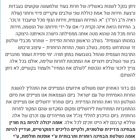
ניתן בנקל לשגות באשליה של חרות בעוד שלמעשה שקועים בעבדות
נרצעת. חירות של אמת כוללת שני שלבים עיקריים פיזי ורוחני (עולת
ראיה ח"ב רמ"ד): "א. החירות העצמית, חירות הגוף מכל שיעבוד זר,וכו'..
ב. החירות הזאת אינה נקנית כי-אם על-ידי חירותה של הנשמה, חירות
הרוח מכל מה שהוא מטה אותה ממסילתה הישרה והאיתנה היצוקה
במהותו העצמית". בשלב הראשון החרות הפיזית – שחרור מכבלי שלטון
זר שהתרחש בפסח, בשלב השני, החרות הרוחנית – עיצוב וגיבוש
התרבות העצמית שהחל בשבועות במתן תורה. ימי ספירת העומר מחברים
בין שני השלבים ויוצרים את המתכונת לחרות שלימה, אולם בכל אלה
צריך לזכור שללא הנכונות "לשלם את המחיר" ולעמוד בקשיים, לא ניתן
להשיגם.
גם בדור האחרון ישנו משולש אירועים המציינים את התהליך להשגת
החרות האמיתית של עם ישראל. ביום העצמאות אנו מציינים את סיום
השלטון הזר ואת החרות המדינית. ביום שחרור ירושלים אנו מציינים את
ההתחברות המחודשת לירושלים ומקום המקדש שהם המקור לחרות
הרוחנית. ביום הזיכרון לחללי צה"ל אנו מתייחדים עם זכרם של אלה
שללא קרבנם לא היינו זוכים לכל אלה.
אומה יכולה להיות בת חורין
מבחינה מדינית שלטונית, ולקיים הליכים דמוקרטיים, ועדיין להיות
אומה נשלטת מבחינה רוחנית ותרבותית ע"י אופנות חולפות, ע"י