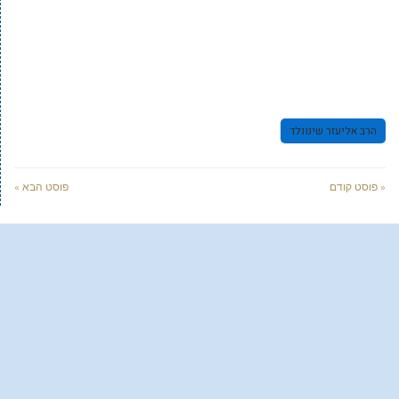
הרב אליעזר שינוולד
« פוסט קודם
פוסט הבא »