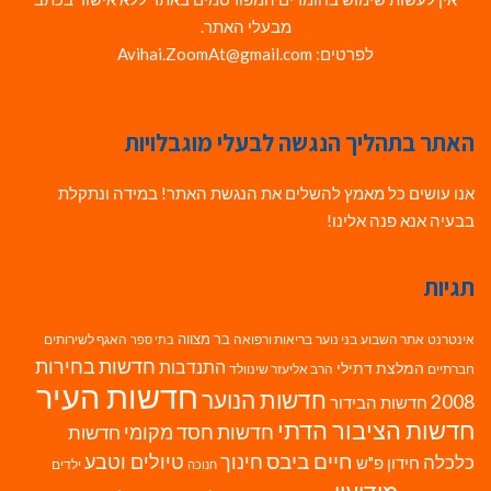
מבעלי האתר.
לפרטים: Avihai.ZoomAt@gmail.com
האתר בתהליך הנגשה לבעלי מוגבלויות
אנו עושים כל מאמץ להשלים את הנגשת האתר! במידה ונתקלת
בבעיה אנא פנה אלינו!
תגיות
בר מצווה
אינטרנט
אתר השבוע
בני נוער
בריאות ורפואה
האגף לשירותים
בתי ספר
חדשות בחירות
התנדבות
המלצת דתילי
חברתיים
הרב אליעזר שינוולד
חדשות העיר
חדשות הנוער
2008
חדשות הבידור
חדשות הציבור הדתי
חדשות חסד מקומי
חדשות
חיים ביבס
טיולים וטבע
כלכלה
חינוך
חידון פ"ש
ילדים
חנוכה