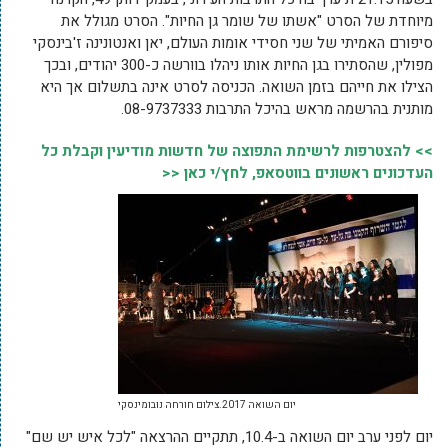
מיוחדת של הסרט "אשתו של שומר גן החיות". הסרט מגולל את
סיפורם האמיתי של שני חסידי אומות העולם, יאן ואנטונינה ז'בינסקי
מפולין, שהסתירו בגן החיות אותו ניהלו בוורשה כ-300 יהודים, ובכך
הצילו את חייהם בזמן השואה. הכניסה לסרט אינה בתשלום אך היא
מותנית בהרשמה מראש בהיכל התרבות 08-9737333.
>> להצטרפות לרשימת התפוצה של חדשות מודיעין וקבלת כל
העדכונים ראשונים בווטסאפ, לחץ/י כאן <<
יום השואה 2017.צילום חורחה נובומינסקי
יום לפני ערב יום השואה ב-10.4, תתקיים ההרצאה "לכל איש יש שם"