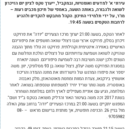
עירוני א' למדעים ואומנויות, ובמקביל, ייערך טקס לציון יום הזיכרון
לשואה ולגבורה, באותה השעה, באמפי של תיכון מכבים רעות –
מו"ר, על ידי תלמידי התיכון. הקהל מתבקש להקדים ולהגיע
לרחבות הטקסים בשעה 19:45.
לאחר הטקס, בשעה 21:00 יערוך מרכז הצעירים "יודה" את פרויקט
זיכרון בסלון, פרויקט ארצי שבו ניצולי שואה חושפים את סיפוריהם
האישיים באווירה אינטימית וקהילתית. פרויקט זה נולד מתוך ההבנה
שהזיקה לשואה ושמיעת עדויותיהם של ניצולים הולכת ונחלשת עם
השנים ולכן ישנה חשיבות רבה לשמיעת סיפוריהם. השנה יתארח
במסגרת הפרויקט משה יעלון, ניצול שואה בן 93 מסלוניקי, יוון. משה
יספר את סיפורו המרגש של הישרדותו את מחנה ההמדה והריכוז
אושוויץ בירקנאו, צעדת המוות ומחנות מאוטהאוזן, מלק ואבנזה
באוסטריה. משה נותר שריד יחיד למשפחתו שנספתה בשואה. לאחר
המלחמה, הגיע עם אוניית מעפילים לארץ ולחם במלחמת השחרור.
בשנת 2017 זכה משה בעיטור האור והדליק משואה בטקס ב"יד ושם".
המפגש יתקיים בשעה 21:00 במרכז הצעירים "יודה" ברחוב עמק האלה
מול בניין 26. הכניסה חופשית, אך מותנית ברישום מראש – 08-
9705982 .
בשעה 21:15 תיערך בהיכל התרבות העירוני, בעמק דותן 49, הקרנה