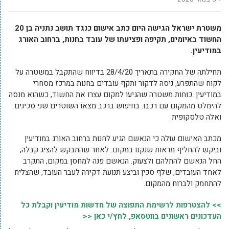
משטרת ישראל הגישה היום כתב אישום כנגד תושב נתניה בן 20
החשוד באיומים, תקיפה ופציעתו של עובד בחנות, ברחוב האורג
במודיעין.
תחילתה של החקירה בתאריך 28/4/20 בדיווח שהתקבל במשטרה על
לקוח שהתפרע, ניסה לדקור ותקף עובדים בחנות במרכז מסחרי
במודיעין. כוחות משטרה שהגיעו למקום עצרו את החשוד, כשהוא מנסה
להימלט מהמקום עם רכבו. בחיפוש ברכב מצאו השוטרים שני סכינים
ואלה טלסקופית.
מכתב האישום עולה כי הנאשם הגיע לחנות ברחוב האורג במודיעין
וביקש להחליף מראות שנקנו במקום. לאחר שהתבקש להציג קבלה,
החל הנאשם להתלהם ולצעוק. הנאשם פנה למחסן במקום, התקרב
לאחד העובדים, שלף סכין וביצע תנועת דקירה לעבר העובד, שהצליח
להתחמק ולברוח מהמקום.
>> להצטרפות לרשימת התפוצה של חדשות מודיעין וקבלת כל
העדכונים ראשונים בווטסאפ, לחץ/י כאן <<