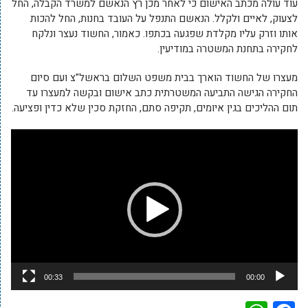
עוד עולה מכתב האישום כי לאחר מכן רץ הנאשם למשרד הקבלה, החל
לצעוק, לאיים ולקלל. הנאשם התנפל על העובד בחנות, החל להכות
אותו וזרק עליו מקלדת שפגעה בכתפו. כאמור, החשוד נעצר ונלקח
לחקירה בתחנת המשטרה במודיעין.
מעצרו של החשוד הוארך בבית משפט השלום בראשל"צ ועם סיום
החקירה הגישה התביעה המשטרתית כתב אישום ובקשה למעצרו עד
תום ההליכים בגין איומים, תקיפה סתם, החזקת סכין שלא כדין ופציעה.
נגן
וידאו
00:33
00:00