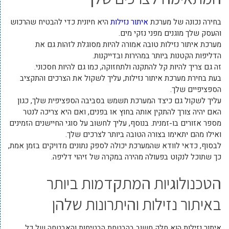
בחירה נכונה של מערכת
איתור נזילות
היא חיונית כדי להבטיח שהרכוש
והעסק שלך מוגנים מפני נזקי מים.
מערכת איתור נזילות טובה אמורה להיות מסוגלת לזהות גם את
הדליפות הקטנות ביותר במהירות ובדייקנות.
זה גם צריך להיות קל להתקנה ולתחזוקה, כמו גם להיות חסכוני.
בעת בחירת מערכת איתור נזילות, עליך לשקול את הצרכים והתקציב
הספציפיים שלך.
עליך לשקול גם כיצד המערכת תשמש בסביבה הספציפית שלך, כגון
האם יהיה צורך להתקין אותה בחוץ או בפנים, ואם היא צריכה לנטר
מספר אזורים בו-זמנית. בנוסף, עליך לחשוב על סוגי החיישנים הזמינים
ואילו מהם יתאימו בצורה הטובה ביותר לצרכים שלך.
לבסוף, כדאי לוודא שהמערכת יכולה לספק נתונים מדויקים בזמן אמת,
כך שתוכל לנקוט בפעולה מהירה במקרה של זיהוי דליפה.
הטכנולוגיות המתקדמות ביותר
באיתור נזילות והיתרונות שלהן
איתור נזילות הוא חלק חשוב בהבטחת הבטיחות והאבטחה של כל