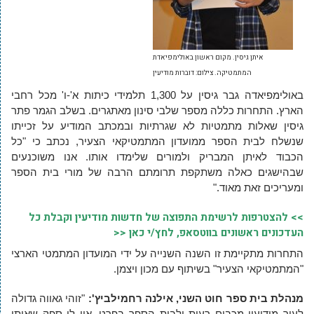
איתן גיסין. מקום ראשון באולימפיאדת
המתמטיקה. צילום: דוברות מודיעין
באולימפיאדה גבר גיסין על 1,300 תלמידי כיתות א'-ו' מכל רחבי
הארץ. התחרות כללה מספר שלבי סינון מאתגרים. בשלב הגמר פתר
גיסין שאלות מתמטיות לא שגרתיות ובמכתב המודיע על זכייתו
שנשלח לבית הספר ממועדון המתמטיקאי הצעיר, נכתב כי "כל
הכבוד לאיתן המבריק ולמורים שלימדו אותו. אנו משוכנעים
שבהישגים כאלה משתקפת תרומתם הרבה של מורי בית הספר
ומעריכים זאת מאוד."
>> להצטרפות לרשימת התפוצה של חדשות מודיעין וקבלת כל
העדכונים ראשונים בווטסאפ, לחץ/י כאן <<
התחרות מתקיימת זו השנה השנייה על ידי המועדון המתמטי הארצי
"המתמטיקאי הצעיר" בשיתוף עם מכון ויצמן.
מנהלת בית ספר חוט השני, אילנה רחמילביץ':
"זוהי גאווה גדולה
לעיר מודיעין מכבים רעות ולבית הספר בפרט. אין לי ספק שאיתן