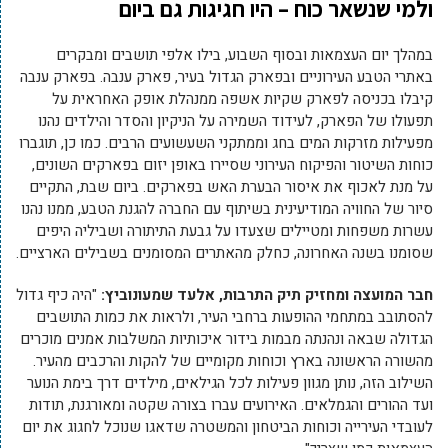
ולמי שנשאר כוח – היו חגיגות גם ביום
במהלך יום העצמאות ובסוף השבוע, בילו אלפי תושבים ומבקרים
באתרי הטבע העירוניים ובפארק הגדול בעיר, פארק ענבה. בפארק ענבה
קיבלו בכניסה לפארק שקיות אשפה ממנהלת אופק האחראית על
תפעולו של הפארק, לעידוד השמירה על הניקיון והסדר והילדים נהנו
מפעילות מזרקות המים בחג וממתקני השעשועים הרבים. כמו כן, תוגברו
כוחות השיטור והפיקוח העירוני שסיירו באופן יזום בפארקים השונים,
על מנת לאכוף את איסור הבערת האש בפארקים. ביום שבת, התקיים
סיור של החוויה המודיעינית בשיתוף עם החברה להגנת הטבע, ממנו נהנו
עשרות משפחות ומטיילים שצעדו על גבעת התיתורה ושביליה היפים
שסומנו בשנה האחרונה, כחלק מהאתרים המסומנים בשבילים הארציים.
חבר המועצה ומחזיק תיק התרבות, אלעד שמעונוביץ:
"היה כיף גדול
להסתובב במתחמי ההופעות ברחבי העיר, ולראות את כמות התושבים
הגדולה שבאה ונהנתה מבמות בידור איכותיות המשלבות אמנים מוכרים
מהשורה הראשונה בארץ וכוחות מקומיים של להקות והרכבים מהעיר.
השילוב הזה, נותן מגוון פעילות לכל הגילאים, מילדים דרך בימת הנוער
ועד ההורים והגמלאים. האירועים עברו בצורה שקטה ומאורגנת, תודות
לעובדי העירייה וכוחות הביטחון והמשטרה שדאגו שנוכל לחגוג את יום