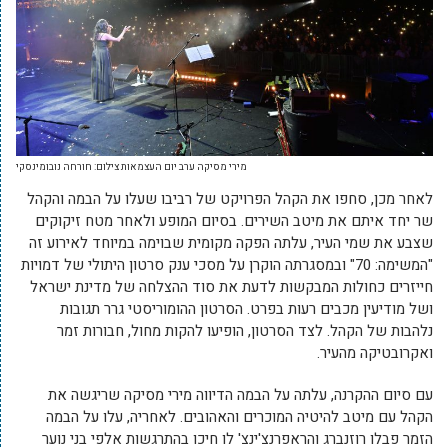
מירי מסיקה ערב יום העצמאות צילום: חורחה נובומינסקי
לאחר מכן, סחפו את הקהל הפרויקט של רביבו שעלו על הבמה והקהל
שר יחד איתם את מיטב השירים. בסיום המופע ולאחר מטח זיקוקים
שצבע את שמי העיר, עלתה הפקה מקומית שבוימה במיוחד לאירוע זה
"המשימה: 70" ובמסגרתה הוקרן על מסכי ענק סרטון היתולי של דמויות
חייזרים כחולות המבקשות לדעת את סוד ההצלחה של מדינת ישראל
ושל מודיעין מכבים רעות בפרט. הסרטון ההומוריסטי גרר תגובות
נלהבות של הקהל. לצד הסרטון, הופיעו להקות מחול, חבורות זמר
ואקרובטיקה מהעיר.
עם סיום ההקרנה, עלתה על הבמה הדיווה מירי מסיקה שריגשה את
הקהל עם מיטב להיטיה המוכרים והאהובים. לאחריה, עלו על הבמה
הזמר פבלו רוזנברג והראפרנצ'ינצ' לו חיכו בהתרגשות אלפי בני נוער