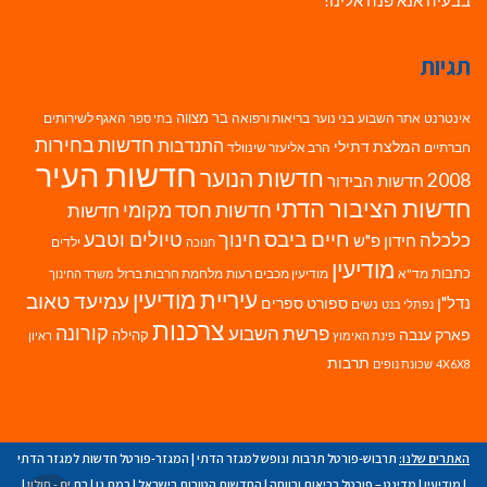
תגיות
בר מצווה
אינטרנט
אתר השבוע
בני נוער
בריאות ורפואה
האגף לשירותים
בתי ספר
חדשות בחירות
התנדבות
המלצת דתילי
חברתיים
הרב אליעזר שינוולד
חדשות העיר
חדשות הנוער
2008
חדשות הבידור
חדשות הציבור הדתי
חדשות חסד מקומי
חדשות
חיים ביבס
טיולים וטבע
כלכלה
חינוך
חידון פ"ש
ילדים
חנוכה
מודיעין
כתבות
מד"א
מודיעין מכבים רעות
מלחמת חרבות ברזל
משרד החינוך
עיריית מודיעין
עמיעד טאוב
נדל"ן
ספורט
ספרים
נשים
נפתלי בנט
צרכנות
פרשת השבוע
קורונה
פארק ענבה
קהילה
פינת האימוץ
ראיון
תרבות
4X6X8
שכונת נופים
האתרים שלנו:
תרבוש-פורטל תרבות ונופש למגזר הדתי
|
המגזר-פורטל חדשות למגזר הדתי
|
מודיעין
|
מדינט – פורטל בריאות ורווחה
|
החדשות הטובות בישראל
|
רמת גן
|
בת ים - חולון
|