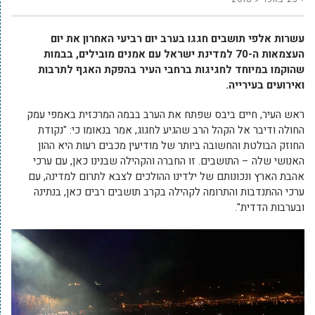
עשרות אלפי תושבים חגגו בערב יום רביעי האחרון את יום
העצמאות ה-70 למדינת ישראל עם אמנים מובילים, בבמות
שהוקמו במיוחד לחגיגות ברחבי העיר בהפקת האגף לתרבות
ואירועים בעירייה.
ראש העיר, חיים ביבס שפתח את הערב בבמה המרכזית באמפי עמק
החולה ודיבר אל הקהל הרב שהגיע לחגוג, אמר בנאומו כי: "נקודת
החוזק הבולטת והחשובה ביותר של מודיעין מכבים רעות היא ההון
האנושי שלה – התושבים. זו החברה והקהילה שבנינו כאן, עם ערכי
אהבת הארץ ונכונותם של ילדינו ההולכים לצבא לתרום למדינה, עם
ערכי ההתנדבות והתרומה לקהילה בקרב תושבים רבים כאן, בנתינה
ובערבות הדדית".