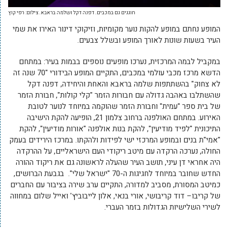
חוגגים גם במכבים. דפנה דקל ושלמה בראבא. צילום: רפי קוץ
המופע נחתם במופע להקות נוער מקומיות, וזיקוקי דינור האירו את שמי
העיר בשעות שונות לאורך המופע ובשלל צבעים.
במקביל לבמה המרכזית, נערכו מופעים נוספים בבמות בעיר: במתחם
הדשא מרכז מכבי עולמי במכבים, התקיים המופע הבידורי "70 שנה זה
לא צחוק" בהשתתפות שלמה בראבא והאחת והיחידה, דפנה דקל
שהשתלבו באהבה גדולה עם חבורות הזמר "קלי קולות", חבורת הזמר
של בית ספר "עמית" וחבורת הזמר שהוקמה במיוחד לנוער לטובת
האירוע. במתחם האולפנה ברחוב צלמון 21, הופיעה להקת הישיבה
התיכונית "לפיד מודיעין", להקת בנות אולפנה "אורות מודיעין", להקת
"אמי"ת בנים ובמופע המרכזי ישי לפידות ולהקתו. במרכז הירידים בעמק
החולה, נערכה הרקדה עם מיטב ריקודי העם הישראליים, על ההרקדה
היה אחראי דן עיני, תושב העיר שהעלה לראשונה גם את ריקוד ההורה
החדש שחובר במיוחד לחגיגות ה-70 "ישראל שלי". בגבעת הברושים,
כמיטב המסורת, מסביב למדורה, התקיים ערב שירה בציבור עם החברים
של קריבו– דוד קריבושי, אורי בנאי, אלון לייבוביץ' ואייל שלום במחווה
לשירי השלישיות הגדולות בזמר העברי.