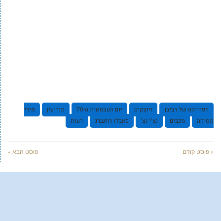
הפרויקט של רביבו
זיקוקים
יום העצמאות ה-70
מודיעין
מירי
מסיקה
מכבים
נצ'י נצ'
פאבלו רוזנברג
רעות
« פוסט קודם
פוסט הבא »