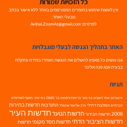
כל הזכויות שמורות
אין לעשות שימוש בחומרים המפורסמים באתר ללא אישור בכתב
מבעלי האתר.
לפרטים: Avihai.ZoomAt@gmail.com
האתר בתהליך הנגשה לבעלי מוגבלויות
אנו עושים כל מאמץ להשלים את הנגשת האתר! במידה ונתקלת
בבעיה אנא פנה אלינו!
תגיות
בר מצווה
אינטרנט
אתר השבוע
בני נוער
בריאות ורפואה
האגף לשירותים
בתי ספר
חדשות בחירות
התנדבות
המלצת דתילי
חברתיים
הרב אליעזר שינוולד
חדשות העיר
חדשות הנוער
2008
חדשות הבידור
חדשות הציבור הדתי
חדשות חסד מקומי
חדשות