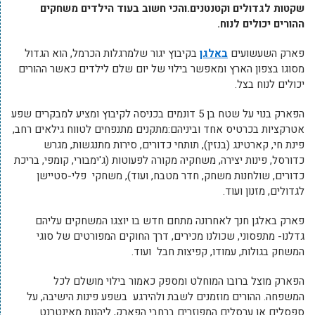
שקטות לגדולים וקטנטנים.והכי חשוב בעוד הילדים משחקים
ההורים יכולים לנוח.
פארק השעשועים
באלגן
בקיבוץ יגור שלמרגלות הכרמל, הוא הגדול
מסוגו בצפון הארץ ומאפשר בילוי של יום שלם לילדים כאשר ההורים
יכולים לנוח בצל.
הפארק בנוי על שטח בן 5 דונמים בכניסה לקיבוץ ומציע למבקרים שפע
אטרקציות בכרטיס אחד וביניהם:מתקנים מתנפחים לטווח גילאים רחב,
פינת חי, קארטינג (בנזין), תותחי כדורים, סירות מתנגשות, מגרש
כדורסל, פינות יצירה, משחקיה מקורה לפעוטות (ג'ימבורי, קומפי, בריכת
כדורים, שולחנות משחק, חדר מטבח, ועוד), משחקי פלי-סטיישן
לגדולים, מזנון ועוד.
פארק באלגן חנך לאחרונה מתחם חדש בו יוצגו המשחקים עליהם
גדלנו- מתפסוני, שכולנו מכירים, דרך החוקים המפורטים של סוגי
המשחק בגולות, עמודו, קפיצות חבל ועוד.
הפארק מוצל ברובו המוחלט ומספק כאמור בילוי מושלם לכל
המשפחה. ההורים מוזמנים לשבת ולהירגע בשפע פינות הישיבה, על
ספסלים או ערסלים המפוזרים ברחבי הפארק, ליהנות מאינטרנט