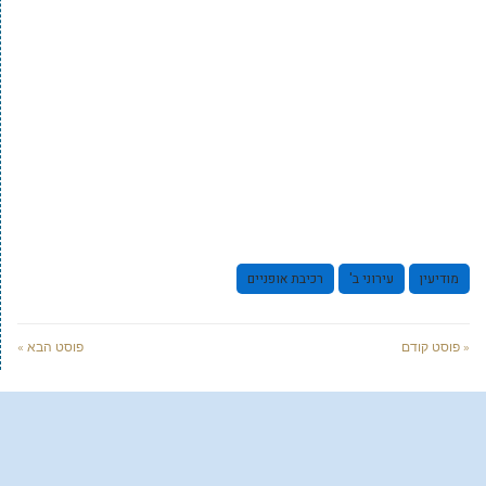
מודיעין
עירוני ב'
רכיבת אופניים
« פוסט קודם
פוסט הבא »