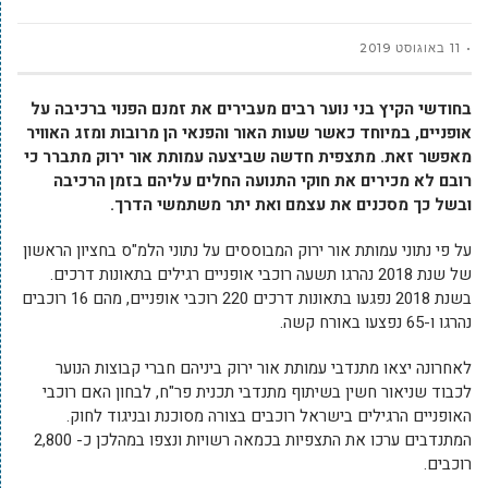
11 באוגוסט 2019
בחודשי הקיץ בני נוער רבים מעבירים את זמנם הפנוי ברכיבה על
אופניים, במיוחד כאשר שעות האור והפנאי הן מרובות ומזג האוויר
מאפשר זאת. מתצפית חדשה שביצעה עמותת אור ירוק מתברר כי
רובם לא מכירים את חוקי התנועה החלים עליהם בזמן הרכיבה
ובשל כך מסכנים את עצמם ואת יתר משתמשי הדרך.
על פי נתוני עמותת אור ירוק המבוססים על נתוני הלמ"ס בחציון הראשון
של שנת 2018 נהרגו תשעה רוכבי אופניים רגילים בתאונות דרכים.
בשנת 2018 נפגעו בתאונות דרכים 220 רוכבי אופניים, מהם 16 רוכבים
נהרגו ו-65 נפצעו באורח קשה.
לאחרונה יצאו מתנדבי עמותת אור ירוק ביניהם חברי קבוצות הנוער
לכבוד שניאור חשין בשיתוף מתנדבי תכנית פר"ח, לבחון האם רוכבי
האופניים הרגילים בישראל רוכבים בצורה מסוכנת ובניגוד לחוק.
המתנדבים ערכו את התצפיות בכמאה רשויות ונצפו במהלכן כ- 2,800
רוכבים.