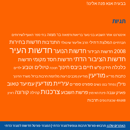
בבעיה אנא פנה אלינו!
תגיות
בר מצווה
אינטרנט
אתר השבוע
בני נוער
בריאות ורפואה
האגף לשירותים
בתי ספר
חדשות בחירות
התנדבות
המלצת דתילי
חברתיים
הרב אליעזר שינוולד
חדשות העיר
חדשות הנוער
2008
חדשות הבידור
חדשות הציבור הדתי
חדשות חסד מקומי
חדשות
חיים ביבס
טיולים וטבע
כלכלה
חינוך
חידון פ"ש
ילדים
חנוכה
מודיעין
כתבות
מד"א
מודיעין מכבים רעות
מלחמת חרבות ברזל
משרד החינוך
עיריית מודיעין
עמיעד טאוב
נדל"ן
ספורט
ספרים
נשים
נפתלי בנט
צרכנות
פרשת השבוע
קורונה
פארק ענבה
קהילה
פינת האימוץ
ראיון
תרבות
4X6X8
שכונת נופים
האתרים שלנו:
תרבוש-פורטל תרבות ונופש למגזר הדתי
|
המגזר-פורטל חדשות למגזר הדתי