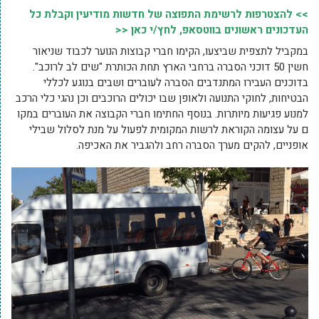
>> להצטרפות לרשימת התפוצה של חדשות מודיעין וקבלת כל
העדכונים ראשונים בווטסאפ, לחץ/י כאן <<
במקביל לתצפית שביצעו, הקימו חברי קבוצות הנוער לכבוד שניאור
חשין 50 דוכני הסברה ברחבי הארץ תחת הכותרת "שים לב לרוכב".
בדוכנים העבירו המתנדבים הסברה לעוברים ושבים בנוגע לכללי
הבטיחות, לחוקי התנועה ולאופן שבו יכולים הרוכבים וכן נהגי כלי הרכב
למנוע פגיעות מיותרות. בנוסף החתימו חברי הקבוצה את העוברים במקו
ם על עצומה הקוראת לרשות המקומית לפעול על מנת לסלול שבילי
אופניים, להקים מערך הסברה רחב ולהגביר את האכיפה.