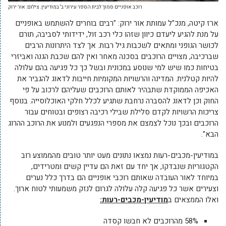
רוכב אופניים סמוך לבית הספר עירוני ב' במודיעין. צילום: אור ירוק
ארז קיטה, מנכ"ל עמותת אור ירוק: "רבים בוחרים להשתמש באופניים
על מנת להגיע ליעדם כיוון שזהו כלי רכב זול, ידידותי לסביבה, תורם
לכושר הגופני ומתאים לשכבות גיל רבות. אך לצד היתרונות הרבים
שברכיבה, מצויים הרוכבים בסכנה מאחר ואין להם שכבת הגנה ואביזרי
בטיחות כמו שיש למי שנוסע במכונית ובשל כך כל פגיעה בהם עלולה
להיות קטלנית. המדינה והרשויות המקומיות חייבות לדאוג להגביר את
האכיפה הממוקדת שתבהיר לאותם הרוכבים שעליהם לרכוב על פי
החוק וכן לדאוג להסברה נרחבת שתגיע לכלל חלקי האוכלוסייה. בנוסף
צריכות הרשויות לקדם סלילת שבילי רכיבה רצופים ובטוחים עבור
הרוכבים ובכך נוכל לצמצם את מספרי הנפגעים ולמנוע את הרוכב ההרוג
הבא".
במודיעין-מכבים-רעות נמצאו נתונים מעט יותר טובים מהממוצע רוב
הקטגוריות שנבדקו, אך יחד עם זאת הם עדיין קשים ומטרידים,
במיוחד לאור העובדה שאותם רוכבי אופניים הם בדרך כלל נערים
וצעירים אשר כל פגיעה קלה עלולה לגרום לנזק משמעותי לטוח ארוך.
ואלו הממצאים ב
מודיעין-מכבים-רעות:
58% מהרוכבים לא חבשו קסדה