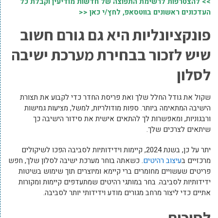
>> להצטרפות לרשימת התפוצה של חדשות מודיעין וקבלת כל
העדכונים ראשונים בווטסאפ, לחץ/י כאן <<
פונקציונליות היא גם גורם חשוב
שיש לזכור בבחירת מערכת ישיבה
לסלון
שקול את גודל החלל שלך ואת פריסת החדר כדי לקבוע את תצורת
הישיבה המתאימה ביותר. ספות מודולריות, למשל, מציעות גמישות
ורבגוניות, ומאפשרות לך להתאים אישית את סידור הישיבה כך
שיתאים לצרכים שלך.
יתר על כן, בשנת 2024, קיימות וידידותיות לסביבה הפכו לשיקולים
מרכזיים ב
עיצוב רהיטים
. כשאתה בוחר מערכת ישיבה לסלון שלך, חפש
פריטים שעשויים מחומרים ברי קיימא ומיוצרים תוך שימוש בשיטות
ידידותיות לסביבה. בחר במותגי רהיטים שמתעדפים קיימות ומקורות
אתיים כדי ליצור מרחב מגורים מודע וידידותי יותר לסביבה.
לסיכום