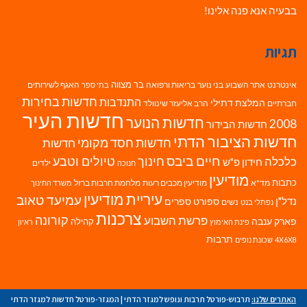
בבעיה אנא פנה אלינו!
תגיות
בר מצווה
אינטרנט
אתר השבוע
בני נוער
בריאות ורפואה
האגף לשירותים
בתי ספר
חדשות בחירות
התנדבות
המלצת דתילי
חברתיים
הרב אליעזר שינוולד
חדשות העיר
חדשות הנוער
2008
חדשות הבידור
חדשות הציבור הדתי
חדשות חסד מקומי
חדשות
חיים ביבס
טיולים וטבע
כלכלה
חינוך
חידון פ"ש
ילדים
חנוכה
מודיעין
כתבות
מד"א
מודיעין מכבים רעות
מלחמת חרבות ברזל
משרד החינוך
עיריית מודיעין
עמיעד טאוב
נדל"ן
ספורט
ספרים
נשים
נפתלי בנט
צרכנות
פרשת השבוע
קורונה
פארק ענבה
קהילה
פינת האימוץ
ראיון
תרבות
4X6X8
שכונת נופים
האתרים שלנו:
תרבוש-פורטל תרבות ונופש למגזר הדתי
|
המגזר-פורטל חדשות למגזר הדתי