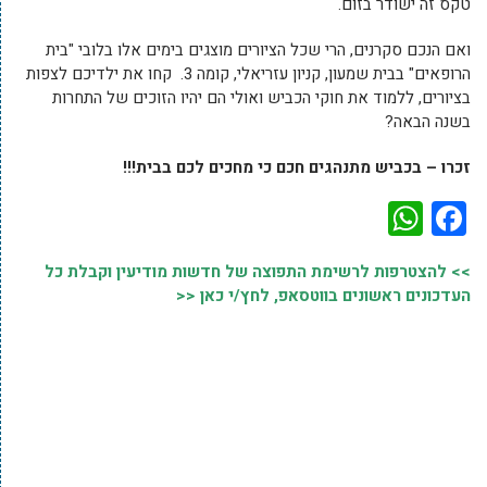
טקס זה ישודר בזום.
ואם הנכם סקרנים, הרי שכל הציורים מוצגים בימים אלו בלובי "בית
הרופאים" בבית שמעון, קניון עזריאלי, קומה 3. קחו את ילדיכם לצפות
בציורים, ללמוד את חוקי הכביש ואולי הם יהיו הזוכים של התחרות
בשנה הבאה?
זכרו – בכביש מתנהגים חכם כי מחכים לכם בבית!!!
WhatsApp
Facebook
>> להצטרפות לרשימת התפוצה של חדשות מודיעין וקבלת כל
העדכונים ראשונים בווטסאפ, לחץ/י כאן <<