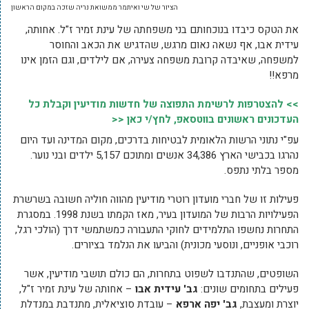
הציור של שי ואיתמר ממשואת נריה שזכה במקום הראשון
את הטקס כיבדו בנוכחותם בני משפחתה של עינת זמיר ז"ל. אחותה,
עידית אבו, אף נשאה נאום מרגש, שהדגיש את הכאב והחוסר
למשפחה, שאיבדה קרובת משפחה צעירה, אם לילדים, וגם הזמן אינו
מרפא!!
>> להצטרפות לרשימת התפוצה של חדשות מודיעין וקבלת כל
העדכונים ראשונים בווטסאפ, לחץ/י כאן <<
עפ"י נתוני הרשות הלאומית לבטיחות בדרכים, מקום המדינה ועד היום
נהרגו בכבישי הארץ 34,386 אנשים ומתוכם 5,157 ילדים ובני נוער.
מספר בלתי נתפס.
פעילות זו של חברי מועדון רוטרי מודיעין מהווה חוליה חשובה בשרשרת
הפעילויות הרבות של המועדון בעיר, מאז הקמתו בשנת 1998. במסגרת
התחרות נחשפו התלמידים לחוקי התעבורה כמשתמשי דרך (הולכי רגל,
רוכבי אופניים, ונוסעי מכונית) והביעו את הנלמד בציורים.
השופטים, שהתנדבו לשפוט בתחרות, הם כולם תושבי מודיעין, אשר
פעילים בתחומים שונים:
גב' עידית אבו
– אחותה של עינת זמיר ז"ל,
יוצרת ומעצבת,
גב' יפה ארפא
– עובדת סוציאלית, מתנדבת במנדלת