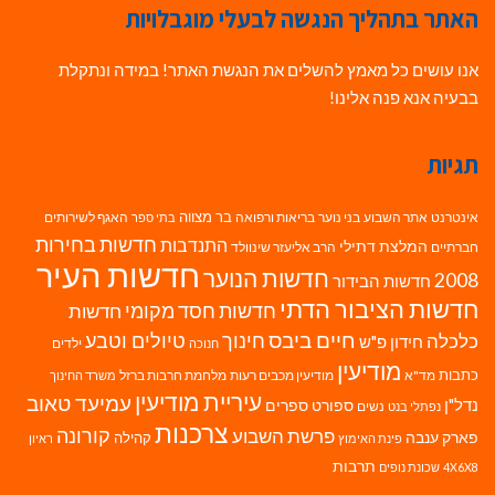
האתר בתהליך הנגשה לבעלי מוגבלויות
אנו עושים כל מאמץ להשלים את הנגשת האתר! במידה ונתקלת
בבעיה אנא פנה אלינו!
תגיות
בר מצווה
אינטרנט
אתר השבוע
בני נוער
בריאות ורפואה
האגף לשירותים
בתי ספר
חדשות בחירות
התנדבות
המלצת דתילי
חברתיים
הרב אליעזר שינוולד
חדשות העיר
חדשות הנוער
2008
חדשות הבידור
חדשות הציבור הדתי
חדשות חסד מקומי
חדשות
חיים ביבס
טיולים וטבע
כלכלה
חינוך
חידון פ"ש
ילדים
חנוכה
מודיעין
כתבות
מד"א
מודיעין מכבים רעות
מלחמת חרבות ברזל
משרד החינוך
עיריית מודיעין
עמיעד טאוב
נדל"ן
ספורט
ספרים
נשים
נפתלי בנט
צרכנות
פרשת השבוע
קורונה
פארק ענבה
קהילה
פינת האימוץ
ראיון
תרבות
4X6X8
שכונת נופים