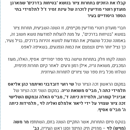
קבלו את הזוכים בתחרות ציור בנושא 'בטיחות בדרכים' שמארגן
מועדון רוטרי מודיעין לזכרה של עינת זמיר ז"ל לתלמידי בתי
הספר היסודיים בעיר
חברי מועדון רוטרי מודיעין מקיימים, זו השנה השביעית, תחרות ציור
בנושא "בטיחות בדרכים", על מנת להעלות למודעות נושא חשוב זה,
באמונה שככל שנעמיק את המודעות לנושא זהירות בדרכים, בגיל צעיר,
כך נציל יותר חיים ונצמצם את כמות הנפגעים, בשאיפה לאפס.
השנה לקחו חלק בתחרות שישה בתי ספר יסודיים: אסיף, האלה, מעוז
המכבים, משואת נריה, אילן רמון ורעים. לאחר קיום תחרות פנימית,
נשלחו מכל בית ספר שני ציורים לתחרות העירונית.
במקום הראשון זכה הציור של
שי רועי דובדבני ואיתמר כהן אליאס
תלמידי כתה ו', מבי"ס משואת נריה.
במקום השני זכה הציור של
אביגיל קומרוב, תלמידת כיתה ד', מבי"ס האלה ובמקום השלישי
זכה ציור שצויר על ידי ליאור אלמלם ואליה לוי , תלמידות כיתה
ה' מבי"ס אסיף.
בטקס סיום התחרות, אשר התקיים השנה בזום, השתתפו
מר משה
(מויש) לוי
– מחזיק תיק החינוך וסגן ראש העיריה,
גב'