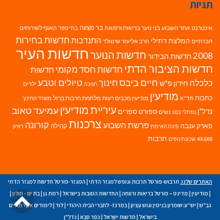
תגיות
בר מצווה
אינטרנט
אתר השבוע
בני נוער
בריאות ורפואה
האגף לשירותים
בתי ספר
חדשות בחירות
התנדבות
המלצת דתילי
חברתיים
הרב אליעזר שינוולד
חדשות העיר
חדשות הנוער
2008
חדשות הבידור
חדשות הציבור הדתי
חדשות חסד מקומי
חדשות
חיים ביבס
טיולים וטבע
כלכלה
חינוך
חידון פ"ש
ילדים
חנוכה
מודיעין
כתבות
מד"א
מודיעין מכבים רעות
מלחמת חרבות ברזל
משרד החינוך
עיריית מודיעין
עמיעד טאוב
נדל"ן
ספורט
ספרים
נשים
נפתלי בנט
צרכנות
פרשת השבוע
קורונה
פארק ענבה
קהילה
פינת האימוץ
ראיון
תרבות
4X6X8
שכונת נופים
האתרים שלנו:
תרבוש-פורטל תרבות ונופש למגזר הדתי
|
המגזר-פורטל חדשות למגזר הדתי
גל
|
מודיעין
|
מדינט – פורטל בריאות ורווחה
|
החדשות הטובות בישראל
|
רמת גן
|
בת ים - חולון
|
גב"ש
|
יש''ע:שומרון בנימין וגוש עציון
|
במרכז- לחברי הבית היהודי
|
לוד
|
לימודים אקדמאיים
לר
בישראל
|
חדשות ישראל
|
כפר סבא
|
נדל"ן