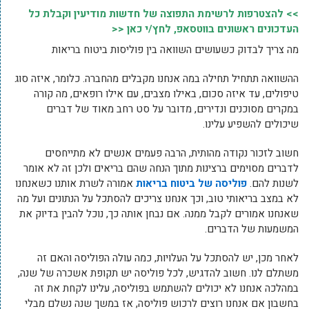
>> להצטרפות לרשימת התפוצה של חדשות מודיעין וקבלת כל
העדכונים ראשונים בווטסאפ, לחץ/י כאן <<
מה צריך לבדוק כשעושים השוואה בין פוליסות ביטוח בריאות
ההשוואה תתחיל תחילה במה אנחנו מקבלים מהחברה. כלומר, איזה סוג
טיפולים, עד איזה סכום, באילו מצבים, עם אילו רופאים, מה קורה
במקרים מסוכנים ונדירים, מדובר על סט רחב מאוד של דברים
שיכולים להשפיע עלינו.
חשוב לזכור נקודה מהותית, הרבה פעמים אנשים לא מתייחסים
לדברים מסוימים ברצינות מתוך הנחה שהם בריאים ולכן זה לא אומר
לשנות להם.
פוליסה של ביטוח בריאות
אמורה לשרת אותנו כשאנחנו
לא במצב בריאותי טוב, וכך אנחנו צריכים להסתכל על הנתונים ועל מה
שאנחנו אמורים לקבל ממנה. אם נבחן אותה כך, נוכל להבין בדיוק את
המשמעות של הדברים.
לאחר מכן, יש להסתכל על העלויות, כמה עולה הפוליסה והאם זה
משתלם לנו. חשוב להדגיש, לכל פוליסה יש תקופת אשכרה של שנה,
במהלכה אנחנו לא יכולים להשתמש בפוליסה, עלינו לקחת את זה
בחשבון אם אנחנו רוצים לרכוש פוליסה, אז במשך שנה נשלם מבלי