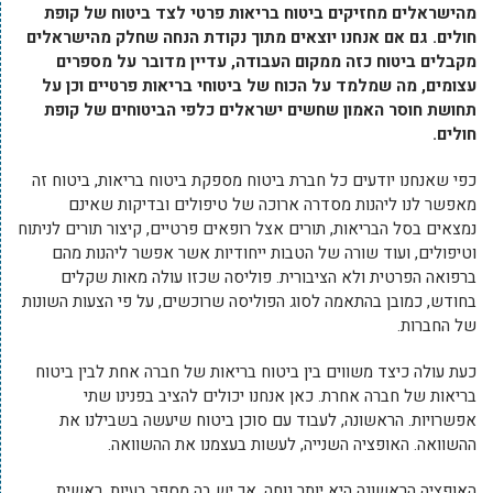
מהישראלים מחזיקים ביטוח בריאות פרטי לצד ביטוח של קופת
חולים. גם אם אנחנו יוצאים מתוך נקודת הנחה שחלק מהישראלים
מקבלים ביטוח כזה ממקום העבודה, עדיין מדובר על מספרים
עצומים, מה שמלמד על הכוח של ביטוחי בריאות פרטיים וכן על
תחושת חוסר האמון שחשים ישראלים כלפי הביטוחים של קופת
חולים.
כפי שאנחנו יודעים כל חברת ביטוח מספקת ביטוח בריאות, ביטוח זה
מאפשר לנו ליהנות מסדרה ארוכה של טיפולים ובדיקות שאינם
נמצאים בסל הבריאות, תורים אצל רופאים פרטיים, קיצור תורים לניתוח
וטיפולים, ועוד שורה של הטבות ייחודיות אשר אפשר ליהנות מהם
ברפואה הפרטית ולא הציבורית. פוליסה שכזו עולה מאות שקלים
בחודש, כמובן בהתאמה לסוג הפוליסה שרוכשים, על פי הצעות השונות
של החברות.
כעת עולה כיצד משווים בין ביטוח בריאות של חברה אחת לבין ביטוח
בריאות של חברה אחרת. כאן אנחנו יכולים להציב בפנינו שתי
אפשרויות. הראשונה, לעבוד עם סוכן ביטוח שיעשה בשבילנו את
ההשוואה. האופציה השנייה, לעשות בעצמנו את ההשוואה.
האופציה הראשונה היא יותר נוחה, אך יש בה מספר בעיות, ראשית,