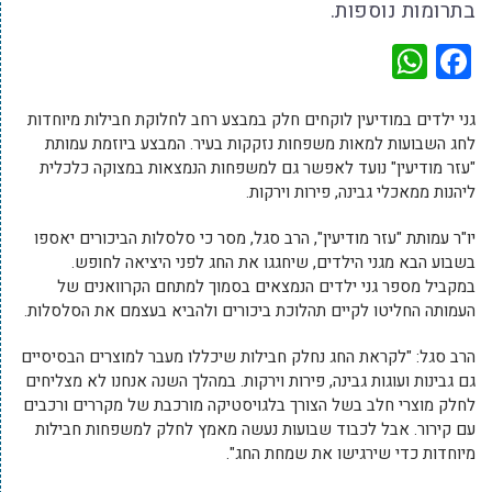
בתרומות נוספות.
WhatsApp
Facebook
גני ילדים במודיעין לוקחים חלק במבצע רחב לחלוקת חבילות מיוחדות
לחג השבועות למאות משפחות נזקקות בעיר. המבצע ביוזמת עמותת
"עזר מודיעין" נועד לאפשר גם למשפחות הנמצאות במצוקה כלכלית
ליהנות ממאכלי גבינה, פירות וירקות.
יו"ר עמותת "עזר מודיעין", הרב סגל, מסר כי סלסלות הביכורים יאספו
בשבוע הבא מגני הילדים, שיחגגו את החג לפני היציאה לחופש.
במקביל מספר גני ילדים הנמצאים בסמוך למתחם הקרוואנים של
העמותה החליטו לקיים תהלוכת ביכורים ולהביא בעצמם את הסלסלות.
הרב סגל: "לקראת החג נחלק חבילות שיכללו מעבר למוצרים הבסיסיים
גם גבינות ועוגות גבינה, פירות וירקות. במהלך השנה אנחנו לא מצליחים
לחלק מוצרי חלב בשל הצורך בלגויסטיקה מורכבת של מקררים ורכבים
עם קירור. אבל לכבוד שבועות נעשה מאמץ לחלק למשפחות חבילות
מיוחדות כדי שירגישו את שמחת החג".