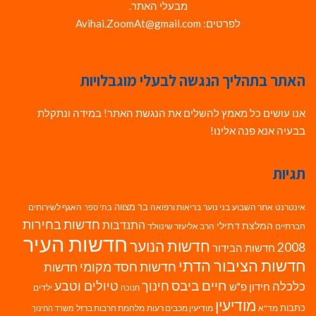
מבעלי האתר.
לפרטים: Avihai.ZoomAt@gmail.com
האתר בתהליך הנגשה לבעלי מוגבלויות
אנו עושים כל מאמץ להשלים את הנגשת האתר! במידה ונתקלת
בבעיה אנא פנה אלינו!
תגיות
בר מצווה
אינטרנט
אתר השבוע
בני נוער
בריאות ורפואה
האגף לשירותים
בתי ספר
חדשות בחירות
התנדבות
המלצת דתילי
חברתיים
הרב אליעזר שינוולד
חדשות העיר
חדשות הנוער
2008
חדשות הבידור
חדשות הציבור הדתי
חדשות חסד מקומי
חדשות
חיים ביבס
טיולים וטבע
כלכלה
חינוך
חידון פ"ש
ילדים
חנוכה
מודיעין
כתבות
מד"א
מודיעין מכבים רעות
מלחמת חרבות ברזל
משרד החינוך