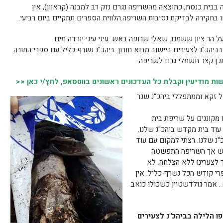
 בבית כנסת, כתוצאה מהשריפה נגרם נזק רב למבנה (קראוון), אין
 בחקירה לבדיקת נסיבות השריפה.הלווית הספרים תתקיים ביום רביעי.
.על הר ציון ששמם. שאלי שרופה באש. עיני עיני יורדה מים
יהכ"נ לצעירים ביישוב מבוא חורון. ביהכ"נ נשרף כליל עם ספרי התורה
תכן קצר חשמלי גרם לשריפה.
 מודיעין וקבלת כל העדכונים ראשונים בווטסאפ, לחץ/י כאן <<
ל זקא וממתפללי ביהכ"נ שגר
ו מקוננים על שריפת בית
וד בית מקדש ביהכ"נ שלנו.
בביהכ"נ שלנו. רצתי למקום עם עוד
אש אך השריפה התפשטה
ך לצערינו ללא הצלחה. לא
רי קודש הכל נשרף כליל. אין
 אמר גולדשטיין כשכולו כואב
ו הלילה בביהכ"נ לצעירים