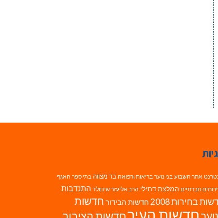
יות
בר מצווה
טרנט
אתר השבוע
בני נוער
בריאות ורפואה
האגף
בתי ספר
התנדבות
המלצת דתילי
רותים חברתיים
הרב אליעזר שינוולד
חדשות
ות בחירות 2008
חדשות הבידור
חדשות העיר
חדשות הציבור
וער