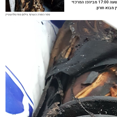
שבמבוא חורון תצא ביום רביעי י' באב בשעה 17:00 מביהכנ המרכזי
מבוא חורון.
ספר התורה השרוף. צילום מתי גולדשטיין