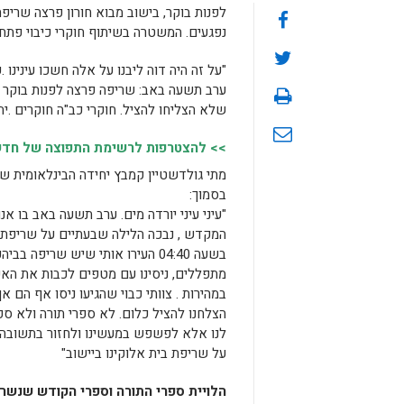
לפנות בוקר, בישוב מבוא חורון פרצה שריפה
נפגעים. המשטרה בשיתוף חוקרי כיבוי פתחו
"על זה היה דוה ליבנו על אלה חשכו עינינו 
ערב תשעה באב: שריפה פרצה לפנות בוקר בב
שלא הצליחו להציל. חוקרי כב"ה חוקרים .י
>> להצטרפות לרשימת התפוצה של חדשות
מתי גולדשטיין קמבץ יחידה הבינלאומית ש
בסמוך:
"עיני עיני יורדה מים. ערב תשעה באב בו אנ
המקדש , נבכה הלילה שבעתיים על שריפת ע
בשעה 04:40 העירו אותי שיש שריפה 
מתפללים, ניסינו עם מטפים לכבות את ה
במהירות . צוותי כבוי שהגיעו ניסו אף הם א
הצלחנו להציל כלום. לא ספרי תורה ולא ספ
לנו אלא לפשפש במעשינו ולחזור בתשובה .
על שריפת בית אלוקינו ביישוב"
הלויית ספרי התורה וספרי הקודש שנשרפ