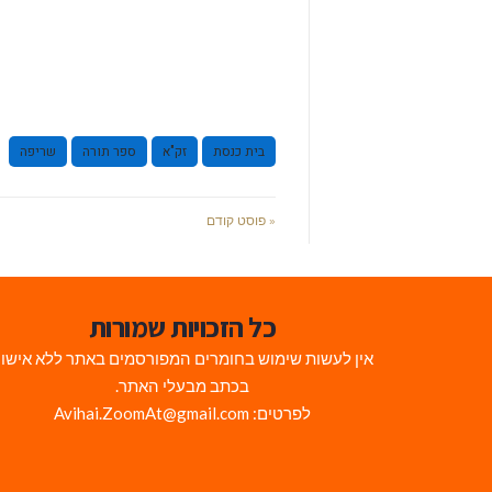
בית כנסת
זק"א
ספר תורה
שריפה
« פוסט קודם
כל הזכויות שמורות
אין לעשות שימוש בחומרים המפורסמים באתר ללא אישו
בכתב מבעלי האתר.
לפרטים: Avihai.ZoomAt@gmail.com