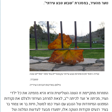
נוער מהעיר, במסגרת "שבוע טבע עירוני".
שירה רמתי זוכת תחרות טבע עירוני בקטגוריית בתי ספר יסודיים שנה
שעברה.
צילום באדיבות דוברות העירייה
התחרות מתקיימת זו השנה השלישית והיא והיא מזמינה את כל ילדי
העיר, מכיתה א' ועד לכיתה י"ב, לצאת למרחב העירוני ולצלם את נקודות
המפגש המיוחדות של הטבע עם העיר כמו למשל, חיות בר או צמחי בר
בעיר. רגעים ונקודות השקה אלו, יתועדו מבעד לעדשת המלצה של