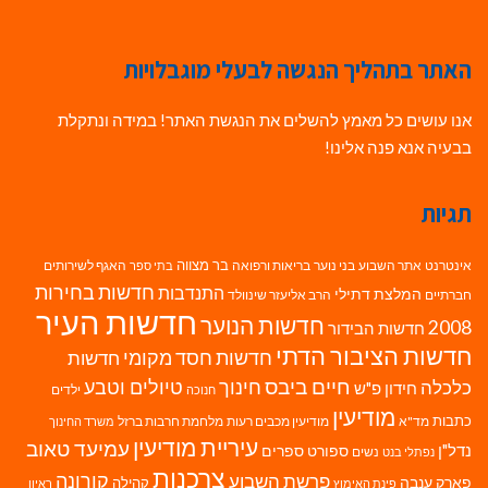
האתר בתהליך הנגשה לבעלי מוגבלויות
אנו עושים כל מאמץ להשלים את הנגשת האתר! במידה ונתקלת
בבעיה אנא פנה אלינו!
תגיות
בר מצווה
אינטרנט
אתר השבוע
בני נוער
בריאות ורפואה
האגף לשירותים
בתי ספר
חדשות בחירות
התנדבות
המלצת דתילי
חברתיים
הרב אליעזר שינוולד
חדשות העיר
חדשות הנוער
2008
חדשות הבידור
חדשות הציבור הדתי
חדשות חסד מקומי
חדשות
חיים ביבס
טיולים וטבע
כלכלה
חינוך
חידון פ"ש
ילדים
חנוכה
מודיעין
כתבות
מד"א
מודיעין מכבים רעות
מלחמת חרבות ברזל
משרד החינוך
עיריית מודיעין
עמיעד טאוב
נדל"ן
ספורט
ספרים
נשים
נפתלי בנט
צרכנות
פרשת השבוע
קורונה
פארק ענבה
קהילה
פינת האימוץ
ראיון