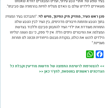
בעיר שפע של אתרי טבע עירוני, ועלינו המבוגרים לוודא שאנחנו
משאירים לילדינו עולם בו האדם מצליח לחיות בהרמוניה עם סביבתו".
סגן ראש העיר, מחזיק תיק החינוך, מויש לוי:
"התברכנו בעיר המצויה
בתוך הטבע ומזמנת חיבורים מדהימים, בין העיר לבין הטבע שלנו.
התחרות מעודדת את ילדי העיר להתבונן סביבם וללכוד בעדשת
המצלמה את החיבורים היפים הללו. אין לי ספק, כי גם השנה יצליחו
הילדים לרגש את כולנו, בנקודת מבטם הייחודית ונכונה לנו תחרות
מעניינת."
WhatsApp
Facebook
>> להצטרפות לרשימת התפוצה של חדשות מודיעין וקבלת כל
העדכונים ראשונים בווטסאפ, לחץ/י כאן <<