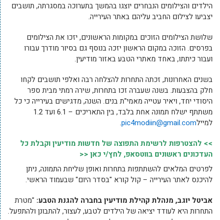
הילדים והצילומים הנבחרים יוצגו בהמשך בתערוכה במסגרתה, תושבים
יצביעו לצילום החביב עליהם באתר העירייה.
שלושת הצילומים הזוכים במקומות הראשונים, יזכו את הצילומים
בפרסים. הזוכה במקום הראשון יזכה בנוסף גם בסיור מודרך עבורו
ועבור כיתתו, באחד מאתרי הטבע באזור מודיעין.
בשנים האחרונות, זכתה התחרות להצלחה רבה ואלפי תושבים לקחו
חלק בהצבעות. בשנה שעברה זכו בתחרות, שירה רמתי מבית ספר
היסודי יחד, ויאיר עטייה מאמי"ת בנים. השנה, מדגישים בעירייה כי כל
משתתף ישלח תמונה אחת בלבד, בין התאריכים – 6.1 ועד 1.2
למייל
pic4modiin@gmail.com
.
>> להצטרפות לרשימת התפוצה של חדשות מודיעין וקבלת כל
העדכונים ראשונים בווטסאפ, לחץ/י כאן <<
לפרטים המלאים להשתתפות בתחרות ואופן שליחת התמונה, ניתן
להיכנס לאתר העירייה – קול קורא "בסדר היום" שבעמוד הראשי.
אביטל יוגב, מנהלת קהילת מודיעין בחברה להגנת הטבע:
"מטרת
התחרות היא לעודד יציאה של הילדים לטבע, לעצור, להתבונן ולהתפעל.