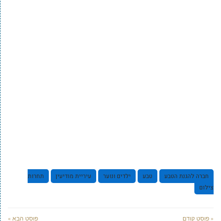
חברה להגנת הטבע
טבע
ילדים ונוער
עיריית מודיעין
תחרות
צילום
« פוסט קודם
פוסט הבא »