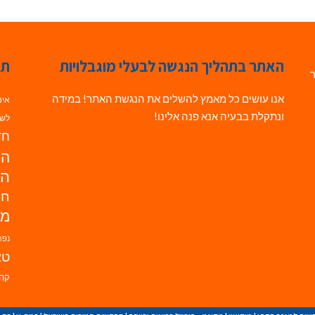
האתר בתהליך הנגשה לבעלי מוגבלויות
תג
ר
אנו עושים כל מאמץ להשלים את הנגשת האתר! במידה
אינ
ונתקלת בבעיה אנא פנה אלינו!
לשי
חדש
הנ
הד
חי
מו
נפת
טא
קהי