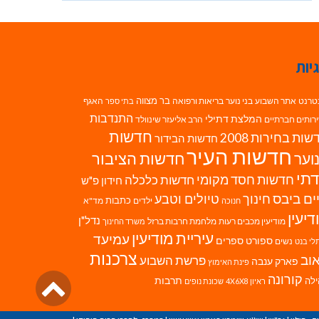
יות
בר מצווה
טרנט
אתר השבוע
בני נוער
בריאות ורפואה
האגף
בתי ספר
התנדבות
המלצת דתילי
רותים חברתיים
הרב אליעזר שינוולד
חדשות
ות בחירות 2008
חדשות הבידור
חדשות העיר
חדשות הציבור
וער
תי
חדשות חסד מקומי
חדשות כלכלה
חידון פ"ש
ים ביבס
טיולים וטבע
חינוך
כתבות
ילדים
מד"א
חנוכה
דיעין
נדל"ן
מודיעין מכבים רעות
מלחמת חרבות ברזל
משרד החינוך
עיריית מודיעין
עמיעד
ספורט
ספרים
נשים
לי בנט
צרכנות
וב
פרשת השבוע
פארק ענבה
פינת האימוץ
גליל
קורונה
לה
תרבות
ראיון 4X6X8
שכונת נופים
לרא