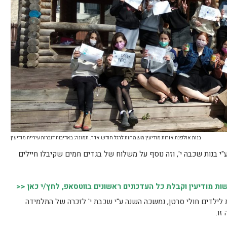
בנות אולפנת אורות מודיעין משמחות לרגל חודש אדר. תמונה: באדיבות דוברות עיריית מודיעין
י בנות שכבה י', וזה נוסף על משלוח של בגדים חמים שקיבלו חיילים
 מודיעין וקבלת כל העדכונים ראשונים בווטסאפ, לחץ/י כאן <<
 לילדים חולי סרטן, נמשכה השנה ע"י שכבת י' לזכרה של התלמידה
זו.