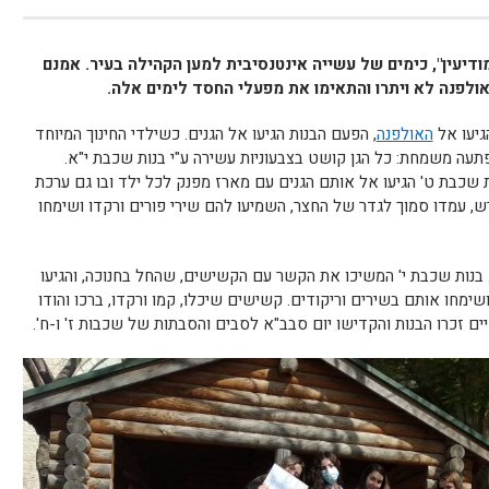
ודיעין", כימים של עשייה אינטנסיבית למען הקהילה בעיר. אמנם
ולפנה לא ויתרו והתאימו את מפעלי החסד לימים אלה.
גיעו אל
האולפנה
, הפעם הבנות הגיעו אל הגנים. כשילדי החינוך המיוחד
תעה משמחת: כל הגן קושט בצבעוניות עשירה ע"י בנות שכבת י"א.
ת שכבת ט' הגיעו אל אותם הגנים עם מארז מפנק לכל ילד ובו גם ערכת
ש, עמדו סמוך לגדר של החצר, השמיעו להם שירי פורים ורקדו ושימחו
 בנות שכבת י' המשיכו את הקשר עם הקשישים, שהחל בחנוכה, והגיעו
שימחו אותם בשירים וריקודים. קשישים שיכלו, קמו ורקדו, ברכו והודו
 זכרו הבנות והקדישו יום סבב"א לסבים והסבתות של שכבות ז' ו-ח'.