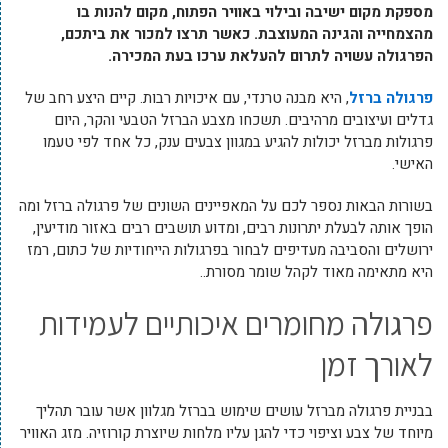
מספקת מקום ישיבה ובילוי באוויר הפתוח, מקום להנות בו
מהצמחייה והגינה המעוצבת. כאשר תרצו למכור את ביתכם,
הפרגולה עשויה לתרום להעלאת ערכו בעת המכירה.
פרגולה ברזל
, היא מבנה טרנדי, עם איכויות רבות. קיים היצע רחב של
גדלים ועיצובים מרהיבים. תשכחו מצבע הברזל הטבעי והקר, היום
פרגולות מברזל יכולות להגיע במגוון צבעים ענק, כל אחד לפי טעמו
האישי.
בשורות הבאות נספר לכם על המאפיינים השונים של פרגולה ברזל ומה
הופך אותה לבעלת יתרונות רבים, ומדוע תושבים רבים באזור מודיעין,
ירושלים והסביבה מעדיפים לבחור בפרגולות הייחודיות של כתום, רמז
היא מתאימה מאוד לקהל שומר מסורת..
פרגולה מחומרים איכותיים לעמידות
לאורך זמן
בבניית פרגולה מברזל עושים שימוש בברזל מגלוון אשר עובר תהליך
מיוחד של צבע וציפוי כדי להגן עליו מלחות שיוצרת קורוזיה. מזג האוויר