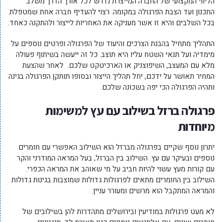
הליווי המקצועי של החברה המייצרת נדרש לכל אורך הדרך משלב
התכנון ועד הצבת הפרגולה במקומה. רצוי להעדיף חברה אחת שמטפלת
בכל השלבים והיא זו אשר מעניקה את האחריות לייצור ולהתקנה כאחד.
התהליך מתחיל בהבנת הצרכים והיעוד של הפרגולה ופרטים נוספים על
מימדיה ועל תנאי השטח עליו היא תוצב. כל זה ייעשה בשיתוף פעולה
מלא עם המעצב, השיפוצניק או הארכיטקט שלכם. לאחר שהצעת
המחיר תאושר על ידכם, יחל תהליך הייצור ובסופו תותקן הפרגולה בגינה
ותהיה הפרגולה הכי יפה בשכונה שלכם.
פרגולה ברזל בשילוב עם עץ למשימות
מיוחדות
יתרון נוסף שקיים בפרגולה מברזל הוא השילוב האפשרי עם חומרים
נוספים ובעיקר עם עץ. השילוב בין הברזל, בעל המראה המודרני והקר
עם קורות מעץ עשוי להיות חביב על מי שאוהב את המראה הכפרי.
השילוב בין החומרים מתאים לפרגולות גדולות שמוצבות בגינות גדולות
והמראה המתקבל הוא מרשים ומעורר עניין.
לא מעט פרגולות במודיעין ובירושלים מתהדרות להן בשילובים של