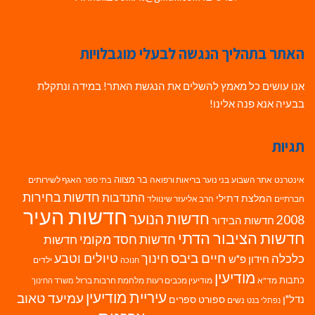
האתר בתהליך הנגשה לבעלי מוגבלויות
אנו עושים כל מאמץ להשלים את הנגשת האתר! במידה ונתקלת
בבעיה אנא פנה אלינו!
תגיות
בר מצווה
אינטרנט
אתר השבוע
בני נוער
בריאות ורפואה
האגף לשירותים
בתי ספר
חדשות בחירות
התנדבות
המלצת דתילי
חברתיים
הרב אליעזר שינוולד
חדשות העיר
חדשות הנוער
2008
חדשות הבידור
חדשות הציבור הדתי
חדשות חסד מקומי
חדשות
חיים ביבס
טיולים וטבע
כלכלה
חינוך
חידון פ"ש
ילדים
חנוכה
מודיעין
כתבות
מד"א
מודיעין מכבים רעות
מלחמת חרבות ברזל
משרד החינוך
עיריית מודיעין
עמיעד טאוב
נדל"ן
ספורט
ספרים
נשים
נפתלי בנט