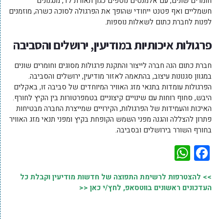
חומרים שונים, עם אלמנטים נוספים כגון תאורת לד, מנגנונים
חשמליים ואף פטנט ייחודי שהופך את הפרגולה לסוכה כשרה, מוזמנים
לפנות לחברת כתום לשאלות נוספות.
פרגולות איכותיות במודיעין, ירושלים והסביבה
חברת כתום הנה חברה לייצור והתקנת פרגולות מסוגים וחומרים שונים
במגוון סגנונות עיצוב, בהתאמה לאזור מודיעין, ירושלים והסביבה.
הפרגולות עומדות בתנאי מזג האוויר המיוחדים של סביבה זו, באקלים
היבש, סחוף רוחות עם שינויים קיצוניים בטמפרטורות בין הקיץ לחורף.
האיכות והעמידות של הפרגולות, הקירויים שמייצרת החברה מבטיחות
פתרון להצללה והגנה מפני השמש הקופחת בקיץ ומפני תנאי מזג האוויר
בחורף השורר בירושלים ובסביבה.
WhatsApp
Facebook
>> להצטרפות לרשימת התפוצה של חדשות מודיעין וקבלת כל
העדכונים ראשונים בווטסאפ, לחץ/י כאן <<