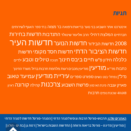
תגיות
בר מצווה
אינטרנט
אתר השבוע
בני נוער
בריאות ורפואה
האגף לשירותים
בתי ספר
חדשות בחירות
התנדבות
המלצת דתילי
חברתיים
הרב אליעזר שינוולד
חדשות העיר
חדשות הנוער
2008
חדשות הבידור
חדשות הציבור הדתי
חדשות חסד מקומי
חדשות
חיים ביבס
טיולים וטבע
כלכלה
חינוך
חידון פ"ש
ילדים
חנוכה
מודיעין
כתבות
מד"א
מודיעין מכבים רעות
מלחמת חרבות ברזל
משרד החינוך
עיריית מודיעין
עמיעד טאוב
נדל"ן
ספורט
ספרים
נשים
נפתלי בנט
צרכנות
פרשת השבוע
קורונה
פארק ענבה
קהילה
פינת האימוץ
ראיון
תרבות
4X6X8
שכונת נופים
האתרים שלנו:
תרבוש-פורטל תרבות ונופש למגזר הדתי
|
המגזר-פורטל חדשות למגזר הדתי
גל
|
מודיעין
|
מדינט – פורטל בריאות ורווחה
|
החדשות הטובות בישראל
|
רמת גן
|
בת ים - חולון
|