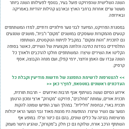
השנה השלישית שהפרויקט פועל בעיר, בנוסף לפעילותו השנה ביותר
מעשר ערים אחרות ברחבי הארץ ובארבע קהילות יהודיות באמריקה
ובאירופה.
במסגרת הפרויקט, המיועד לבני נוער חילוניים ודתיים, למדו המשתתפים
קטעים מהמקורות שעוסקים במושגים "מקום" ו"בית", מושגים שנוגעים
גם לתכנית "זהות ומקום". במקביל לניתוח הטקסטים, השתתפו
התלמידים בסדנת כתיבה והלחנה מקצועית של השירים, כאשר בסופה
הקליטו את השירים שיצרו. המשתתפים חולקו להרכבים ולאורך כל
השנה עבדו עם האמן והיוצר, ירמי קפלן, ועם מנחה הקבוצה, אסף
קרסיק.
>> להצטרפות לרשימת התפוצה של חדשות מודיעין וקבלת כל
העדכונים ראשונים בווטסאפ, לחץ/י כאן <<
אירוע הסיום נעשה בשיתוף אגף תרבות ואירועים – תרבות תורנית,
תכנית אורים, עמותת "סחלבים", פרויקט "מקורוק" ארצי ומכון הרטמן
תכנית בארי, ובחסות "חלילית". במהלך הערב הופיעו שמונה להקות
הנוער עם השיר שיצרו. ההופעות היו מהנות מאוד ובני הנוער הראו יכולות
מרשימות בנגינה על כלים שונים, בהם גם כינור וצ'לו. במופע אף
השתתף הרכב אורח, שלוקח גם כן חלק ב"מקורוק", שהגיע הישר מעמק