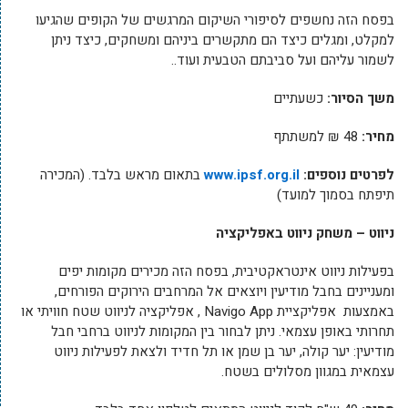
בפסח הזה נחשפים לסיפורי השיקום המרגשים של הקופים שהגיעו
למקלט, ומגלים כיצד הם מתקשרים ביניהם ומשחקים, כיצד ניתן
לשמור עליהם ועל סביבתם הטבעית ועוד..
משך הסיור:
כשעתיים
מחיר:
48 ₪ למשתתף
לפרטים נוספים:
www.ipsf.org.il
בתאום מראש בלבד. (המכירה
תיפתח בסמוך למועד)
ניווט – משחק ניווט באפליקציה
בפעילות ניווט אינטראקטיבית, בפסח הזה מכירים מקומות יפים
ומעניינים בחבל מודיעין ויוצאים אל המרחבים הירוקים הפורחים,
באמצעות אפליקציית Navigo App , אפליקציה לניווט שטח חוויתי או
תחרותי באופן עצמאי. ניתן לבחור בין המקומות לניווט ברחבי חבל
מודיעין: יער קולה, יער בן שמן או תל חדיד ולצאת לפעילות ניווט
עצמאית במגוון מסלולים בשטח.