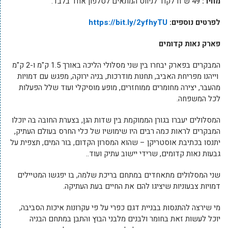
מחיר:
49 ש"ח לקוד לניווט המתאים לטלפון אחד בלבד.
לפרטים נוספים:
https://bit.ly/2yfhyTU
פארק נאות קדומים
המבקרים בפארק יבחרו בין שני מסלולי הליכה באורך 1.5 ק"מ ו-2 ק"מ
וייהנו מפריחת האביב, תחנות מודרכות, בניה ירוקה, מפגש עם דמויות
מהעבר, יצירה מחומרים ממוחזרים, מופע מוסיקלי ועוד שלל הפעלות
לכל המשפחה.
המסלולים יעברו בגורן הממוקמת בין שדות הגן, בצערת החובה בה יוכלו
המבקרים לראות כמה רבים היו שימושיו של כלי החרס בעולם העתיק,
יתנסו בכתיבת אוסטריקן – שהוא המסרון הקדום, בור המים, תצפית על
גבעות נאות קדומים, שרידי יישוב עתיק ועוד..
שני המסלולים מתאחדים במתחם בריכת שלמה, בו יפגשו המטיילים
דמויות צבעוניות שיציגו להם את החיים בעת העתיקה.
מי שירצה להתנסות בבניית דגם כפרי על פי עקרונות איכות הסביבה,
יוכל לעשות זאת בחומר ולבנים מלבני הבוץ והתבן במתחם הבניה