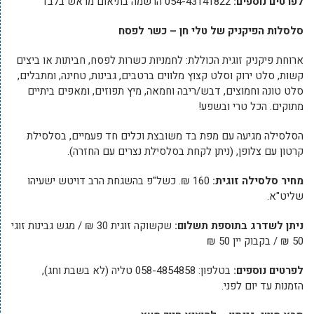
לפרטים נוספים:
054-43141822 הרשמה בתיאום מראש בלבד
סלסלות הפיקניק של טלי חן – כשר לפסח
ארוחת פיקניק זוגית הכוללת: לחמניות כשרות לפסח, חביתות או ביצים
קשות, סלט ירוק וסלט קצוץ מלווים ברטבים, גבינות, טחינה, ומתבלים,
סלט טונה וחמוצים, דבש/ריבה וחמאה, מיץ תפוזים, ומאפים ביתיים
מתוקים. הכל טרי ובשפע!
הסלסילה מגיעה עם מפת בד משובצת וכלים חד פעמיים, בסלסילת
קרטון עם צלופן, (ניתן לקחת בסלסילת נצרים עם החזרה).
מחיר סלסילה זוגית:
160 ₪. כשל"פ בהשגחת הרב דויטש ישעיהו
שליט"א.
ניתן לשדרג בתוספת תשלום:
שקשוקה זוגית 30 ₪ / מגש גבינות זוגי
50 ₪ / בקבוק יין 50 ₪
לפרטים נוספים:
בטלפון: 058-4854858 טליה (לא בשבת וחג),
הזמנות עד יום לפני.