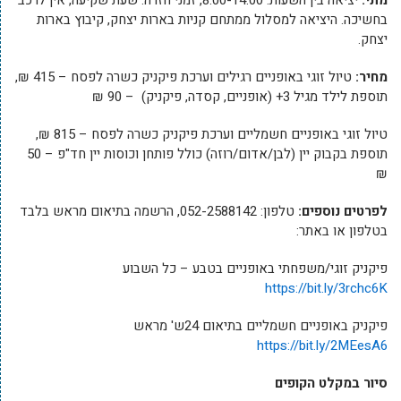
מתי:
יציאה בין השעות: 8:00-14:00, זמני חזרה: שעת שקיעה, אין לרכב
בחשיכה. היציאה למסלול ממתחם קניות בארות יצחק, קיבוץ בארות
יצחק.
מחיר:
טיול זוגי באופניים רגילים וערכת פיקניק כשרה לפסח – 415 ₪,
תוספת לילד מגיל 3+ (אופניים, קסדה, פיקניק) – 90 ₪
טיול זוגי באופניים חשמליים וערכת פיקניק כשרה לפסח – 815 ₪,
תוספת בקבוק יין (לבן/אדום/רוזה) כולל פותחן וכוסות יין חד"פ – 50
₪
לפרטים נוספים:
טלפון: 052-2588142, הרשמה בתיאום מראש בלבד
בטלפון או באתר:
פיקניק זוגי/משפחתי באופניים בטבע – כל השבוע
https://bit.ly/3rchc6K
פיקניק באופניים חשמליים בתיאום 24ש' מראש
https://bit.ly/2MEesA6
סיור במקלט הקופים