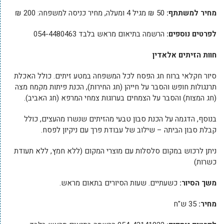
מחיר למשתתף:
50 ₪ מגיל 4 ומעלה, מחיר כניסה למשפחה: 200 ₪
לפרטים נוספים:
הרשמה בתיאום מראש בלבד 054-4480463
חוות הזיתים אלאדין
סיור חקלאי ברוח חג הפסח לכל המשפחה במטע זיתים. כולל האכלת
תרנגולות חופש והסבר על חייהן (חג החירות), הכנת פיתות מקמח מצה
(חג המצות) והסבר על הצמחים בערוגות צמחי המרפא (חג האביב).
בנוסף, הדגמה על הכנת סבון טבעי מהזיתים שנשרו מהעצים, כולל
קבלת סבון הביתה – שילוב של עבודת פרך עם ניקיון לפסח.
ניתן לרכוש במקום סלסלות עם מוצרי המקום (ללא חמץ, ללא תעודת
כשרות)
משך הסיור:
כשעתיים. שעות הסיורים בתאום מראש.
מחיר:
35 ש"ח