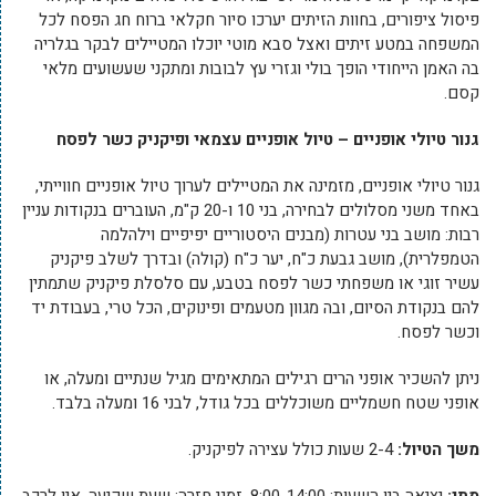
פיסול ציפורים, בחוות הזיתים יערכו סיור חקלאי ברוח חג הפסח לכל
המשפחה במטע זיתים ואצל סבא מוטי יוכלו המטיילים לבקר בגלריה
בה האמן הייחודי הופך בולי וגזרי עץ לבובות ומתקני שעשועים מלאי
קסם.
גנור טיולי אופניים – טיול אופניים עצמאי ופיקניק כשר לפסח
גנור טיולי אופניים, מזמינה את המטיילים לערוך טיול אופניים חווייתי,
באחד משני מסלולים לבחירה, בני 10 ו-20 ק"מ, העוברים בנקודות עניין
רבות: מושב בני עטרות (מבנים היסטוריים יפיפיים וילהלמה
הטמפלרית), מושב גבעת כ"ח, יער כ"ח (קולה) ובדרך לשלב פיקניק
עשיר זוגי או משפחתי כשר לפסח בטבע, עם סלסלת פיקניק שתמתין
להם בנקודת הסיום, ובה מגוון מטעמים ופינוקים, הכל טרי, בעבודת יד
וכשר לפסח.
ניתן להשכיר אופני הרים רגילים המתאימים מגיל שנתיים ומעלה, או
אופני שטח חשמליים משוכללים בכל גודל, לבני 16 ומעלה בלבד.
משך הטיול:
2-4 שעות כולל עצירה לפיקניק.