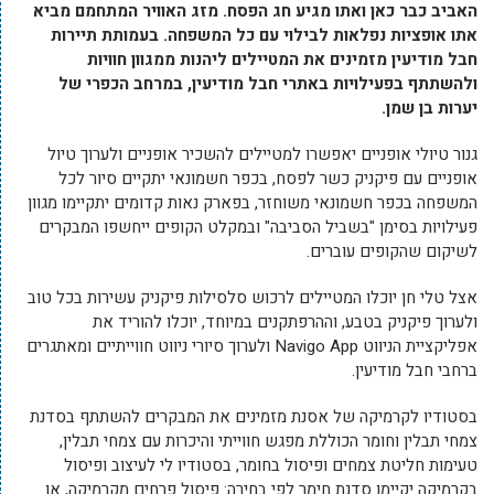
האביב כבר כאן ואתו מגיע חג הפסח. מזג האוויר המתחמם מביא
אתו אופציות נפלאות לבילוי עם כל המשפחה. בעמותת תיירות
חבל מודיעין מזמינים את המטיילים ליהנות ממגוון חוויות
ולהשתתף בפעילויות באתרי חבל מודיעין, במרחב הכפרי של
יערות בן שמן.
גנור טיולי אופניים יאפשרו למטיילים להשכיר אופניים ולערוך טיול
אופניים עם פיקניק כשר לפסח, בכפר חשמונאי יתקיים סיור לכל
המשפחה בכפר חשמונאי משוחזר, בפארק נאות קדומים יתקיימו מגוון
פעילויות בסימן "בשביל הסביבה" ובמקלט הקופים ייחשפו המבקרים
לשיקום שהקופים עוברים.
אצל טלי חן יוכלו המטיילים לרכוש סלסילות פיקניק עשירות בכל טוב
ולערוך פיקניק בטבע, וההרפתקנים במיוחד, יוכלו להוריד את
אפליקציית הניווט Navigo App ולערוך סיורי ניווט חווייתיים ומאתגרים
ברחבי חבל מודיעין.
בסטודיו לקרמיקה של אסנת מזמינים את המבקרים להשתתף בסדנת
צמחי תבלין וחומר הכוללת מפגש חווייתי והיכרות עם צמחי תבלין,
טעימות חליטת צמחים ופיסול בחומר, בסטודיו לי לעיצוב ופיסול
בקרמיקה יקיימו סדנת חימר לפי בחירה: פיסול פרחים מקרמיקה, או