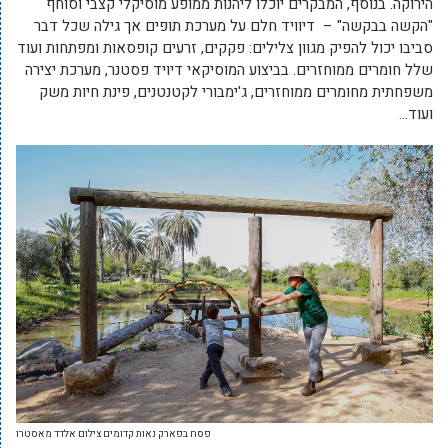
הירוקה. בנוסף, המבקרים יוכלו ליהנות ממופע מוסיקלי קצבי וסוחף
"הקשה בבקשה" – דיוויד חלם על מערכת תופים אך גילה שכל דבר
סביבו יכול להפיק מגוון צלילים: פקקים, זרעים קופסאות ומפתחות ועוד
שלל חומרים ממוחזרים. בביצוע המוסיקאי דיויד פסטנר, מערכת יצירה
משפחתית מחומרים ממוחזרים, ג'ימבורי לקטנטנים, פינת חיות משק
ועוד…
פסח בפארק נאות קדומים צילום אלדד מאסטרו