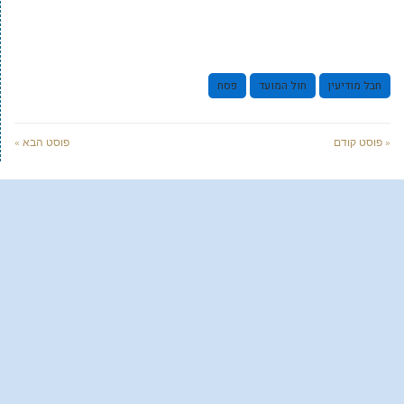
חבל מודיעין
חול המועד
פסח
« פוסט קודם
פוסט הבא »