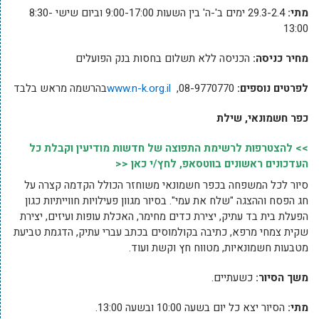
מתי:
29.3-2.4 ימים ב'-ה' בין השעות 9:00-17:00 וביום שישי 8:30-
13:00
מחיר כניסה:
הכניסה ללא תשלום בחסות בנק הפועלים
לפרטים נוספים:
08-9770770,
www.n-k.org.il
בהרשמה מראש בלבד
כפר חשמונאי, שילת
>> להצטרפות לרשימת התפוצה של חדשות מודיעין וקבלת כל
העדכונים ראשונים בווטסאפ, לחץ/י כאן <<
סיור לכל המשפחה בכפר חשמונאי משוחזר הכולל הקדמה קצרה על
חג הפסח וההצגה "שלח את עמי". בסיור מגוון פעילויות חווייתיות כגון
הפעלת בית בד עתיק, יצירת כדים מחימר, האכלת עופות ועיזים, יצירת
שקית צמחי מרפא, כתיבה בקולמוסים בכתב עברי עתיק, הדגמת טביעת
מטבעות חשמונאיות, מטווח חץ וקשת ועוד.
משך הסיור:
כשעתיים.
מתי:
הסיור יצא כל יום בשעה 10:00 ובשעה 13:00.