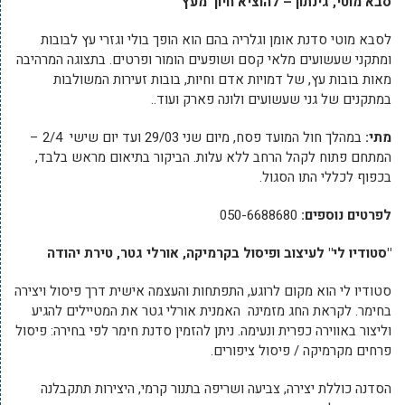
סבא מוטי, גינתון – להוציא חיוך מעץ
לסבא מוטי סדנת אומן וגלריה בהם הוא הופך בולי וגזרי עץ לבובות
ומתקני שעשועים מלאי קסם ושופעים הומור ופרטים. בתצוגה המרהיבה
מאות בובות עץ, של דמויות אדם וחיות, בובות זעירות המשולבות
במתקנים של גני שעשועים ולונה פארק ועוד..
מתי:
במהלך חול המועד פסח, מיום שני 29/03 ועד יום שישי 2/4 –
המתחם פתוח לקהל הרחב ללא עלות. הביקור בתיאום מראש בלבד,
בכפוף לכללי התו הסגול.
לפרטים נוספים:
050-6688680
"סטודיו לי" לעיצוב ופיסול בקרמיקה, אורלי גטר, טירת יהודה
סטודיו לי הוא מקום לרוגע, התפתחות והעצמה אישית דרך פיסול ויצירה
בחימר. לקראת החג מזמינה האמנית אורלי גטר את המטיילים להגיע
וליצור באווירה כפרית ונעימה. ניתן להזמין סדנת חימר לפי בחירה: פיסול
פרחים מקרמיקה / פיסול ציפורים.
הסדנה כוללת יצירה, צביעה ושריפה בתנור קרמי, היצירות תתקבלנה