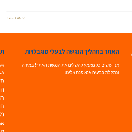
פוסט הבא »
האתר בתהליך הנגשה לבעלי מוגבלויות
תג
ר
אנו עושים כל מאמץ להשלים את הנגשת האתר! במידה
אינ
ונתקלת בבעיה אנא פנה אלינו!
לשי
חדש
הנ
הד
חי
מו
נפת
טא