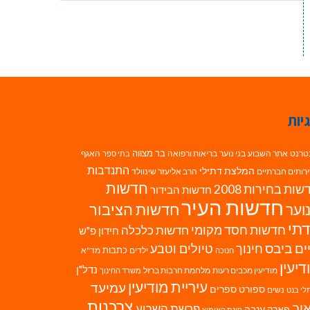
יות
בר מצווה
טרנט
אתר השבוע
בני נוער
בריאות ורפואה
האגף
בתי ספר
התנדבות
המלצת דתילי
רותים חברתיים
הרב אליעזר שינוולד
חדשות
ות בחירות 2008
חדשות הבידור
חדשות העיר
חדשות הציבור
וער
תי
חדשות חסד מקומי
חדשות כלכלה
חידון פ"ש
ים ביבס
טיולים וטבע
חינוך
כתבות
ילדים
מד"א
חנוכה
דיעין
נדל"ן
מודיעין מכבים רעות
מלחמת חרבות ברזל
משרד החינוך
עיריית מודיעין
עמיעד
ספורט
ספרים
נשים
לי בנט
צרכנות
וב
פרשת השבוע
פארק ענבה
פינת האימוץ