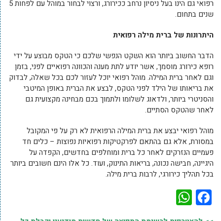
רפואי גם הינו בעל ניסיון נרחב ככירורג, ורצוי לבחור במוהל עם לפחות 5
שנים בתחום.
היתרונות של ברית מילה רפואית
הדבר החשוב ביותר הוא השקט הנפשי שלכם כי הטקס מבוצע על ידי
רופא כירורג מוסמך, אשר יודע לתת מענה והכוונה רפואיים לפני, בזמן
וגם לאחר ברית המילה. מוהל רפואי יוכל לעזור לכם בכל שאלה, לבדוק
את בריאותו של הילד לפני הטקס, לבצע את הברית באופן המיטבי
והסניטרי ביותר, ולדאוג לשלומו ולתמוך בכם מבחינה מקצועית גם
לאחר שהטקס הסתיים.
מוהל רפואי יבצע את ברית המילה הרפואית לא רק על פי המקובל
במסורת, אלא גם בהתאם לפרקטיקות רפואיות נפוצות – כלים חד
פעמיים הנזרקים לאחר כל ברית ומוחלפים בחדשים, הקפדה על
היגיינה, חבישה נכונה, בריאות התינוק, ועוד. כל אלו הינם חשובים ביותר
בכל תהליך כירורגי, לרבות ברית מילה.
WhatsApp
Facebook