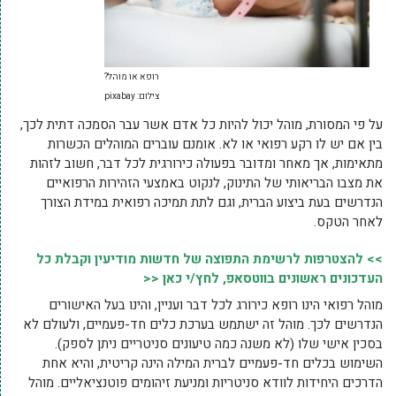
רופא או מוהל?
צילום: pixabay
על פי המסורת, מוהל יכול להיות כל אדם אשר עבר הסמכה דתית לכך,
בין אם יש לו רקע רפואי או לא. אומנם עוברים המוהלים הכשרות
מתאימות, אך מאחר ומדובר בפעולה כירורגית לכל דבר, חשוב לזהות
את מצבו הבריאותי של התינוק, לנקוט באמצעי הזהירות הרפואיים
הנדרשים בעת ביצוע הברית, וגם לתת תמיכה רפואית במידת הצורך
לאחר הטקס.
>> להצטרפות לרשימת התפוצה של חדשות מודיעין וקבלת כל
העדכונים ראשונים בווטסאפ, לחץ/י כאן <<
מוהל רפואי הינו רופא כירורג לכל דבר ועניין, והינו בעל האישורים
הנדרשים לכך. מוהל זה ישתמש בערכת כלים חד-פעמיים, ולעולם לא
בסכין אישי שלו (לא משנה כמה טיעונים סניטריים ניתן לספק).
השימוש בכלים חד-פעמיים לברית המילה הינה קריטית, והיא אחת
הדרכים היחידות לוודא סניטריות ומניעת זיהומים פוטנציאליים. מוהל