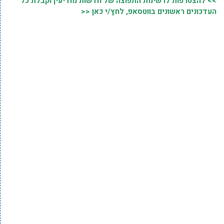
>> להצטרפות לרשימת התפוצה של חדשות מודיעין וקבלת כל
העדכונים ראשונים בווטסאפ, לחץ/י כאן <<