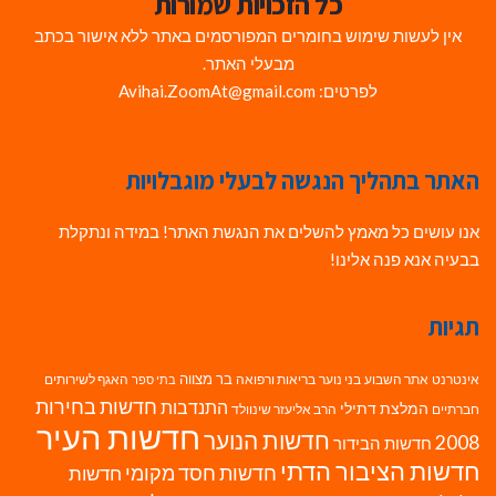
כל הזכויות שמורות
אין לעשות שימוש בחומרים המפורסמים באתר ללא אישור בכתב
מבעלי האתר.
לפרטים: Avihai.ZoomAt@gmail.com
האתר בתהליך הנגשה לבעלי מוגבלויות
אנו עושים כל מאמץ להשלים את הנגשת האתר! במידה ונתקלת
בבעיה אנא פנה אלינו!
תגיות
בר מצווה
אינטרנט
אתר השבוע
בני נוער
בריאות ורפואה
האגף לשירותים
בתי ספר
חדשות בחירות
התנדבות
המלצת דתילי
חברתיים
הרב אליעזר שינוולד
חדשות העיר
חדשות הנוער
2008
חדשות הבידור
חדשות הציבור הדתי
חדשות חסד מקומי
חדשות