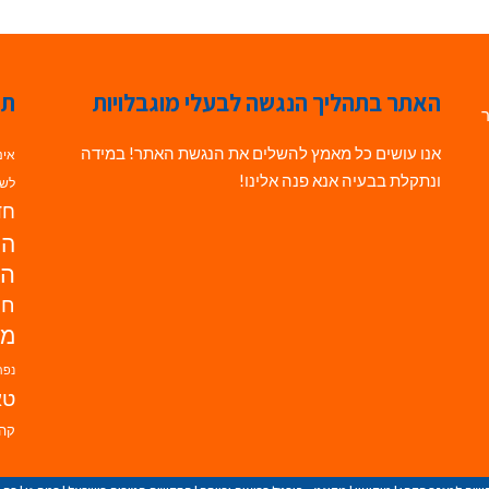
האתר בתהליך הנגשה לבעלי מוגבלויות
תג
ר
אנו עושים כל מאמץ להשלים את הנגשת האתר! במידה
אינ
ונתקלת בבעיה אנא פנה אלינו!
לשי
חדש
הנ
הד
חי
מו
נפת
טא
קהי