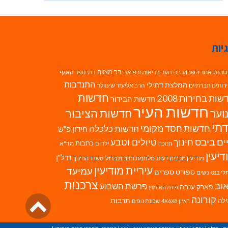
יות
בר מצווה
טרנט
אתר השבוע
בני נוער
בריאות ורפואה
האגף
בתי ספר
התנדבות
המלצת דתילי
רותים חברתיים
הרב אליעזר שינוולד
חדשות
ות בחירות 2008
חדשות הבידור
חדשות העיר
חדשות הציבור
וער
תי
חדשות חסד מקומי
חדשות כלכלה
חידון פ"ש
ים ביבס
טיולים וטבע
חינוך
כתבות
ילדים
מד"א
חנוכה
דיעין
נדל"ן
מודיעין מכבים רעות
מלחמת חרבות ברזל
משרד החינוך
עיריית מודיעין
עמיעד
ספורט
ספרים
נשים
לי בנט
צרכנות
וב
פרשת השבוע
פארק ענבה
פינת האימוץ
גליל
קורונה
לה
תרבות
ראיון 4X6X8
שכונת נופים
לרא