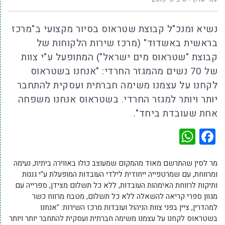
נשיא ומנכ"ל קבוצת שטראוס בסיור מקצועי ב"מרכז
בראשית באשדוד" (מרכז שירות הלקוחות של
קבוצת "שטראוס מים ישראל") המתופעל ע"י צוות
של 70 נשים מהמגזר החרדי: "אנחנו בשטראוס
לקחנו על עצמנו משימה חברתית ועסקית להתחבר
יותר ויותר למגזר החרדי. בשטראוס אנחנו משפחה
אחת שעובדת ביחד".
WhatsApp
Facebook
מר לסין שהתרשם מאוד מהמקום שמעוצב כולו באווירה ביתית, נעימה
ומרווחת, עם שמרטפייה ייחודית לילדי העובדות המופעלת ע"י גננות
ותיקות לרווחת האימהות העובדות, ללא כל תשלום מצידן, ספרייה עם
מגוון ספרי קריאה להשאלה ללא כל תשלום, מטבח מרווח כשר
למהדרין, ציין בפני צוות הניהול ועובדות מרכז השירות: "אנחנו
בשטראוס לקחנו על עצמנו משימה חברתית ועסקית להתחבר יותר ויותר