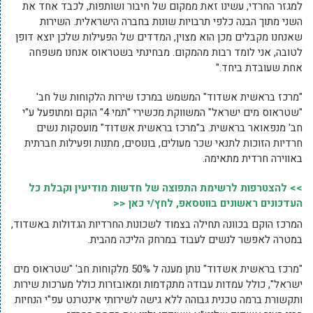
למגזר החרדי, עשינו זאת ממקום של חיבור ושותפות, לכבד אחד את
השני מתוך הבנה כלפי תרבויות שונות בחברה הישראלית. השירות
שאנחנו מקבלים מכן הוא מצוין, המדדים של הפעילות שלכן יוצא דופן
לטובה, אני לומד רבות מהמקום. מבחינתי בשטראוס אנחנו משפחה
אחת שעובדת ביחד."
"מרכז בראשית אשדוד" המשמש במרכז שירות הלקוחות של חב'
"שטראוס מים ישראל" המשווקת מכשירי "תמי 4" הוקם ומתופעל ע"י
חב' מנפאואר בראשית. ב"מרכז בראשית אשדוד" מועסקות נשים
חרדיות הזוכות לתנאי שכר מעולים, בונוסים, מתנות ופעילות חברתית
באווירה חרדית מתאימה.
>> להצטרפות לרשימת התפוצה של חדשות מודיעין וקבלת כל
העדכונים ראשונים בווטסאפ, לחץ/י כאן <<
המרכז הוקם בכוונה תחילה בצמוד לשכונות החרדיות הגדולות באשדוד,
במטרה לאפשר לנשים לעבוד במרחק הליכה מהבית.
"מרכז בראשית אשדוד" נותן מענה ל 50% מלקוחות חב' "שטראוס מים
ישראל", כולל עמדות עבודה מתקדמות ומאובזרות כולל מערכות שירות
ותקשורת ברמה טכנית גבוהה ללא גישה לשירותי אינטרנט עפ"י הנחיות