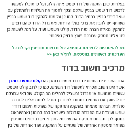
בעלויות, שכן התקנה של דוד שמש אינה זולה, ועל כן תוכלו למעשה
לרכוש דוד שמש בבניין שלכם ובכך לחסוך את העלויות ולהתחלק עם
שאר דיירי הבניין במחיר הדוד. כמו כן על מנת להתקין דוד שמש בבניין
משותף יש להבין את צרכי בעלי הדירות ואת גודל הדוד שהם רוצים
להתקין, מאיזה חברה, נפח הדוד, קולט השמש ועוד. על מנת לעשות כן
פנו אלינו ונספק עבורכם ייעוץ מדויק ואיכותי.
>> להצטרפות לרשימת התפוצה של חדשות מודיעין וקבלת כל
העדכונים ראשונים בווטסאפ, לחץ/י כאן <<
מרכיב חשוב בדוד
אחד המרכיבים החשובים בדוד שמש כרומגן זהו
קולט שמש כרומגן
אשר הינו חשוב והכרחי לתפעול דוד השמש, כמו כן לרוב קולט השמש
עשויים מנחושת או מברזל ובשביל להחליט מה הקולט שכדאי עבורכם
יש להיוועץ עם מומחים בתחום. לשם כך תוכלו לפנות אלינו לחברת
סולרית. חברתנו מתמחה בהתקנה ותחזוקה של מערכות חימום ודודי
שמש ועובדת עם החברות הגדולות בישראל כמו: כרומגן ואמישראגז.
בנוסף לכך חברתנו מספקת את שירותיה תוך ניסיון רב שנים ומוניטין
מפואר ומספקת אחריות של שנתיים על ההתקנה, ועוד אחריות של בין