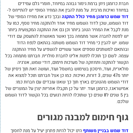
חברת כרומגן ניחן ברמת גימור גבוהה במיוחד, חומרי גלם עמידים
במיוחד ואיכות מרבית. על מנת להבין את המחיר הסופי יש להתייחס ל-
דוד שמש כרומגן מחיר כולל התקנה
ובכך נדע את מחירו הסופי של
דוד השמש, שכן לדוד השמש מחיר אחד ולהתקנה מחיר נוסף, כמו על
מנת לקבל את המחיר הטוב ביותר וכן גם את ההתקנה המקצועית ביותר
יש לפנות לחברה אשר מתמחה בכך ואשר מאושרת להתעסק עם דודי
שמש. יש להבין כי מחיר דוד השמש משתנה בהתאם לנפח הדוד
ובהתאם למשתנים נוספים אשר עשויים להשפיע על מחיר ההתקנה
עצמה. לשם כך תוכלו לפנות אלינו לחברת סולרית. חברתנו מתמחה בכל
הקשור להתקנה ותחזוקה של מערכות חימום, דודי שמש, אנרגיה
סולארית, ועוד, חיסכון בשימוש בחשמל ועוד, ועושה זאת תוך ניסיון של
יותר מ47 שנים, 3 דורות, ואיכות. כמו כן אצל חברתנו תוכל למצוא את
דודי השמש מהטובים בארץ תוך כך שאנו עובדים עם חברות כמו:
אמישראגז, כרומגן ועוד. יתר על כן תקבלו אחריות יצרן על המוצרים של
בין 5 שנים ל8 שנים כך שתוכלו להיות רגועים בכל הקשור לדוד השמש
שלכם.
גוף חימום למבנה מגורים
דוד שמש בבניין משותף
הינו יכול להיות פתרון יעיל על מנת לחסוך