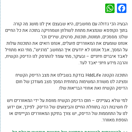
WhatsApp
Facebook
הבעיה הכי גדולה עם מחשבים, היא שבעצם אין לנו מושג מה קורה
בתוך הקופסא שנמצאת מתחת לשולחן ושמחזיקה בתוכה את כל החיים
שלנו: מסמכים, תמונות, תוכנות, סרטים, שירים וכו'.
אנחנו שומעים את המאווררים פועלים, אנחנו רואים את התוכנות עולות
על המסך, אבל אנחנו לא יודעים איך המחשב ''מרגיש'', מתי הוא מתחיל
לאבד איברים חיוניים – ובעיקר, מתי עומד להתרסק לנו הדיסק הקשיח,
והרבה מידע חיוני יאבד לעד.
התוכנה הקטנה HddLife בודקת בשבילנו את מצב הדיסק הקשיח
ומציגה לנו משורת המשימות בתחתית המסך מצב מעודכן של חום
הדיסק הקשיח ואת אחוזי הבריאות שלו.
למי שלא בעניינים – חום הדיסק הקשיח מווסת על ידי המאווררים ויש
לו חשיבות רבה בתוחלת החיים והביצועים של הדיסק. לפיכך, אם ידוע
לנו על התחממות של הדיסק, יש צורך בתיקון המאווררים הקייימים או
הוספת מאוורר.