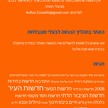
אין לעשות שימוש בחומרים המפורסמים באתר ללא אישור בכתב
מבעלי האתר.
לפרטים: Avihai.ZoomAt@gmail.com
האתר בתהליך הנגשה לבעלי מוגבלויות
אנו עושים כל מאמץ להשלים את הנגשת האתר! במידה ונתקלת
בבעיה אנא פנה אלינו!
תגיות
בר מצווה
אינטרנט
אתר השבוע
בני נוער
בריאות ורפואה
האגף לשירותים
בתי ספר
חדשות בחירות
התנדבות
המלצת דתילי
חברתיים
הרב אליעזר שינוולד
חדשות העיר
חדשות הנוער
2008
חדשות הבידור
חדשות הציבור הדתי
חדשות חסד מקומי
חדשות
חיים ביבס
טיולים וטבע
כלכלה
חינוך
חידון פ"ש
ילדים
חנוכה