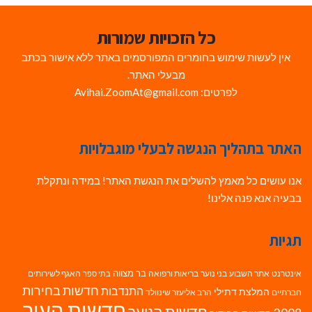
כל הזכויות שמורות
אין לעשות שימוש בחומרים המפורסמים באתר ללא אישור בכתב
מבעלי האתר.
לפרטים: Avihai.ZoomAt@gmail.com
האתר בתהליך הנגשה לבעלי מוגבלויות
אנו עושים כל מאמץ להשלים את הנגשת האתר! במידה ונתקלת
בבעיה אנא פנה אלינו!
תגיות
בר מצווה
אינטרנט
אתר השבוע
בני נוער
בריאות ורפואה
האגף לשירותים
בתי ספר
חדשות בחירות
התנדבות
המלצת דתילי
חברתיים
הרב אליעזר שינוולד
חדשות העיר
חדשות הנוער