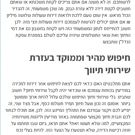
לרשותכם. זה לא משנה אם אתם צריכים לקחת משכנתא או שאתם
חושבים לקנות דירה ללא עזרת הבנק. מה שכן משמעותי, זה להגדיר
הכול מראש. אין שום טעם ללכת ולראות דירות שעולות שלושה מיליון
₪ אם אתם יכולים להרשות לעצמכם דירות שעולות חצי מזה. לכן
חשוב להתייחס לנתון המשמעותי הזה ויש לקחת בחשבון גם את דמי
התיווך ואת שאר התשלומים שיהיה עליכם לשלם במסגרת עסקת
הנדל"ן שתבצעו.
חיפוש מהיר וממוקד בעזרת
שירותי תיווך
אתם מתלבטים האם כדאי לכם לצאת לחיפוש אחר דירות למכירה
במודיעין בכוחות עצמכם או שכדאי יהיה לקבל שירותי תיווך? חשוב
שתבינו: בלי שירותי תיווך החיפוש שלכם עלול להיות ארוך וממושך
ביותר. אומנם זה נכון שעל תיווך תמיד תשלמו כסף, אבל מצד שני, זה
יסייע לכם ויקצר עבורכם את התהליך המייגע הזה. לכן, אם תוכלו לבחור
לכם חברת תיווך מקצועי שמתמחה באזור מודיעין וליהנות משירותיה
המקצועיים, למה שלא תעשו זאת? אתם תראו, ביום שבו תחתמו על
חוזה רכישת הדירה, שלא תצטערו על הצעד הזה. להיות בעלי נכס