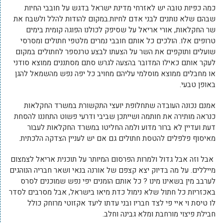
כמה כפיות טובה יש לאזרחי מדינת ישראל בדגש על חובבי החיות
שבהם שלא נותנים לבני אדם לחיות.במקום להודות להלל ולשבח את
שר החקלאות, אורי אריאל על שסיפק לכולנו הפוגה קומית בימים
טרופים אלו. הולכים כל אותם חובבי נמרים מלטפי חתולים ומסרסי
שועלים ותוקפים את השר על הצעתו לבצע טרנספר לחתולים במקום
לעקר אותם כאילו המדובר בהצעה לגרש סתם מסתננים ממוצא סודני
או מחבלים ממוצא מוסלמי עליהם מחויב כל יפה נפש מהשמאל להגן
באופן טבעי.
אמנם נכונה העובדה שתחלופת יועצי התקשורת במשרד החקלאות
כנראה מותירה את חותמה ושייתכן שביבי ודרעי פשוט התחננו להסחת
דעת ועדיין לא ברור מדוע ולמה החליטו במשרד החקלאות לעבור
מאיסוף פלפלים להטסת חתולים גם אם יש לעניין הצדקה הלכתית.
אבל וזה אבל גדול ולמרות הפרסום המיותר על תוכנית אריאל לצמצום
מייללים. על מה בדיוק יצא קצפם של אורנה בנאי ושאר חבריה הנוהגים
לערבב מין בשאינו מינו ? כל אותם הומנים יפי נפש שמוכנים לסרס
באכזריות כל חתול שלא נימול כדת מיאו בישראל, אבל מסרבים לסדר
לו טיסת וי איי פי לצד חבריו ובני עדתו ליעד אקזוטי מרוחק כולל
חבילת פיצוי מורחבת ומלא גבינה וחלב.