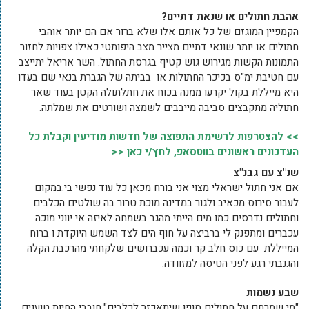
אהבת חתולים או שנאת דתיים?
הקמפיין המוגזם של כל אותם אלו שלא ברור אם הם יותר אוהבי
חתולים או יותר שונאי דתיים מצייר מצב היפותטי כאילו צפויות לחזור
התמונות הקשות מגירוש גוש קטיף בגרסת החתול. השר אריאל יתייצב
עם חטיבת ימ"ס בכיכר החתולות או בביתה של הגברת בנאי שם בעדו
היא מייללת בקול יקרעו ממנה בכוח את חתלתולה הקטן בעוד שאר
חתוליה מתקבצים סביבה מייבבים לשמצה ושורטים את שמלתה.
>> להצטרפות לרשימת התפוצה של חדשות מודיעין וקבלת כל
העדכונים ראשונים בווטסאפ, לחץ/י כאן <<
שנ"צ עם גבנ"צ
אם אני חתול ישראלי מצוי אני בורח מכאן כל עוד נפשי בי.במקום
לעבור סירוס מכאיב ולגור במדינה מוכת טרור בה שולטים הכלבים
וחתולים נדרסים כמו מים הייתי מהגר בשמחה לאיזה אי יווני מוכה
עכברים ומתפנק לי ברביצה על חוף הים לצד השמש היוקדת ו ברוח
המייללת עם כוס חלב קר וכמה עכברושים שלקחתי מהרכבת הקלה
והגנבתי רגע לפני הטיסה למזוודה.
שבע נשמות
"מי שמרחם על חתולים סופו שיתאכזר לכלבים".חובבי החיות טוענים