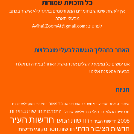
כל הזכויות שמורות
אין לעשות שימוש בחומרים המפורסמים באתר ללא אישור בכתב
מבעלי האתר.
לפרטים: Avihai.ZoomAt@gmail.com
האתר בתהליך הנגשה לבעלי מוגבלויות
אנו עושים כל מאמץ להשלים את הנגשת האתר! במידה ונתקלת
בבעיה אנא פנה אלינו!
תגיות
בר מצווה
אינטרנט
אתר השבוע
בני נוער
בריאות ורפואה
האגף לשירותים
בתי ספר
חדשות בחירות
התנדבות
המלצת דתילי
חברתיים
הרב אליעזר שינוולד
חדשות העיר
חדשות הנוער
2008
חדשות הבידור
חדשות הציבור הדתי
חדשות חסד מקומי
חדשות