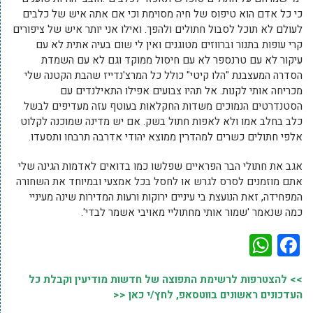
כי כל אדם הוא טיפוס של חיה מסוימת וכי אם אתה איש של כלבים
לעולם לא תוכל לסבול חתולים ולהפך. ואילו אני יותר איש של ציפורים
קרי עופות בתנור וברווזים מטוגנים ואין לי שום בעיה אתית לא עם
עיקור לא עם טרנספר לא עם חיסול ממוקד וגם לא עם השמדת
הסדרה המעצבנת "הלו קיטי" כולל כל המרצ'נדייז שהבת הקטנה שלי
מכריחה אותי לקנות. אל תהיו צבועים אפילו התאילנדים עם
הסטנדרטים הנמוכים משדות החקלאות בעוטף עזה מעדיפים לבשל
כלב בחלב אמו ולא לאפות חתול בשק. אם יש מדינה שמוכנה לקלוט
אלפי חתולים כשרים למהדרין ממוצא יהודי אדרבה תרבחו ותסעדו.
אגב את חתולי הבר הפראיים שפלשו כמו בדואים לאדמות הגינה שלי
אתם מוזמנים לסרס לגרש או לחסל בכל אמצעי ובמיוחד את השחורה
המפחידה, זאת הנועצת בי עיניים ירוקות ורעות המדירות שינה מעיניי
כמה שנאמר 'שמור אותי מחתוליי מאויבי אשמר לבדי'.
WhatsApp
Facebook
>> להצטרפות לרשימת התפוצה של חדשות מודיעין וקבלת כל
העדכונים ראשונים בווטסאפ, לחץ/י כאן <<