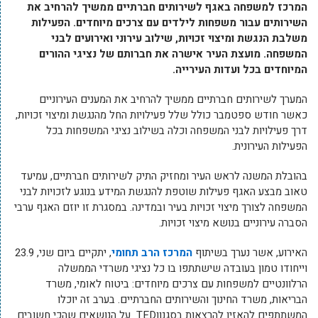
המרכז למשפחה באגף לשירותים חברתיים ממשיך להרחיב את
השירותים עבור משפחות לילדים עם צרכים מיוחדים. הפעילות
משלבת הנגשת ומיצוי זכויות, שילוב עירוני ואירועים לבני
המשפחה. מועצת העיר אישרה את חברותם של נציגי ההורים
המיוחדים בכל ועדות העירייה.
המערך לשירותים חברתיים ממשיך להרחיב את המענים העירוניים
כאשר חודש ספטמבר כולל שלל פעילויות החל מהנגשת ומיצוי זכויות,
דרך פעילויות לבני המשפחה וכלה בשילוב נציגי המשפחות בכל
הפעילות העירונית.
בהובלת המשנה לראש העיר ומחזיק התיק לשירותים חברתיים, עמיעד
טאוב מבצע האגף פעילות שוטפת להנגשת המידע בנוגע לזכויות לבני
המשפחה לצורך מיצוי זכויות בעיר ובמדינה. במסגרת זו יוזם האגף ערבי
הסברה עירוניים בנושא מיצוי זכויות.
האירוע, אשר נערך בשיתוף
המרכז הרב תחומי
, יתקיים ביום שני, 23.9
וייחודו טמון בעובדה שישתתפו בו כל נציגי משרדי הממשלה
הרלוונטיים למשפחות עם צרכים מיוחדים: ביטוח לאומי, משרד
הבריאות, משרד החינוך והשירותים החברתיים. בערב זה יוכלו
המשתתפים להאזין להרצאות בסגנוןTED על הנושאים שהכי חשובים