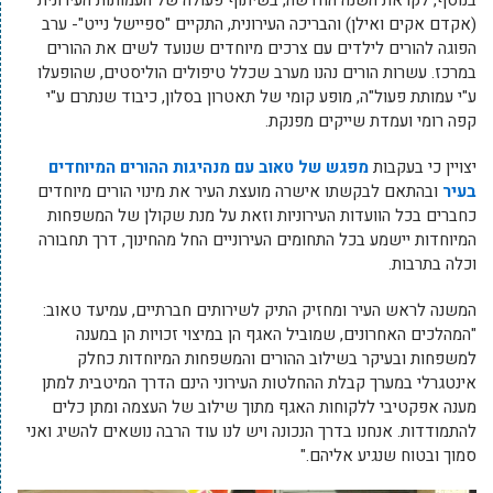
(אקדם אקים ואילן) והבריכה העירונית, התקיים "ספיישל נייט"- ערב
הפוגה להורים לילדים עם צרכים מיוחדים שנועד לשים את ההורים
במרכז. עשרות הורים נהנו מערב שכלל טיפולים הוליסטים, שהופעלו
ע"י עמותת פעול"ה, מופע קומי של תאטרון בסלון, כיבוד שנתרם ע"י
קפה רומי ועמדת שייקים מפנקת.
יצויין כי בעקבות
מפגש של טאוב עם מנהיגות ההורים המיוחדים
בעיר
ובהתאם לבקשתו אישרה מועצת העיר את מינוי הורים מיוחדים
כחברים בכל הוועדות העירוניות וזאת על מנת שקולן של המשפחות
המיוחדות יישמע בכל התחומים העירוניים החל מהחינוך, דרך תחבורה
וכלה בתרבות.
המשנה לראש העיר ומחזיק התיק לשירותים חברתיים, עמיעד טאוב:
"המהלכים האחרונים, שמוביל האגף הן במיצוי זכויות הן במענה
למשפחות ובעיקר בשילוב ההורים והמשפחות המיוחדות כחלק
אינטגרלי במערך קבלת ההחלטות העירוני הינם הדרך המיטבית למתן
מענה אפקטיבי ללקוחות האגף מתוך שילוב של העצמה ומתן כלים
להתמודדות. אנחנו בדרך הנכונה ויש לנו עוד הרבה נושאים להשיג ואני
סמוך ובטוח שנגיע אליהם."