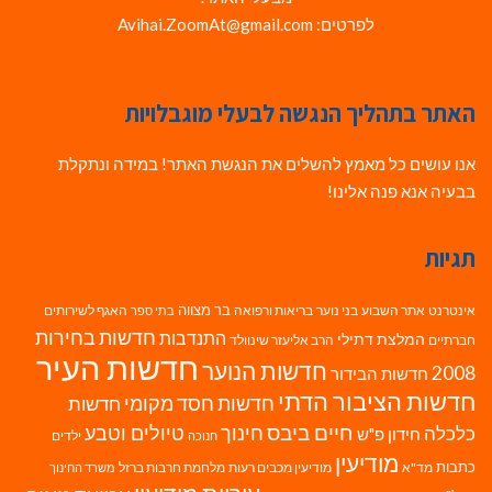
לפרטים: Avihai.ZoomAt@gmail.com
האתר בתהליך הנגשה לבעלי מוגבלויות
אנו עושים כל מאמץ להשלים את הנגשת האתר! במידה ונתקלת
בבעיה אנא פנה אלינו!
תגיות
בר מצווה
אינטרנט
אתר השבוע
בני נוער
בריאות ורפואה
האגף לשירותים
בתי ספר
חדשות בחירות
התנדבות
המלצת דתילי
חברתיים
הרב אליעזר שינוולד
חדשות העיר
חדשות הנוער
2008
חדשות הבידור
חדשות הציבור הדתי
חדשות חסד מקומי
חדשות
חיים ביבס
טיולים וטבע
כלכלה
חינוך
חידון פ"ש
ילדים
חנוכה
מודיעין
כתבות
מד"א
מודיעין מכבים רעות
מלחמת חרבות ברזל
משרד החינוך